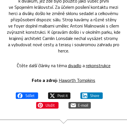
k divákům, jež zde bylo použito jako vůbec první
ve Spojeném království. Za účelem posílení kontaktu mezi
herci a diváky došlo ke změně sklonu sedadel a celkovému
přizpůsobení dispozic sálu. Strop kavárny a různé stěny
ve foyer doplnil malbami umělec Antoni Malinowski s cílem
zvýraznit konstrukci. K úpravám došlo i v okolním parku, kde
krajinný architekt Camlin Lonsdale nechal vysázet stromy
a vybudovat nové cesty a terasy i soukromou zahradu pro
herce.
Čtěte další články na téma
divadlo
a
rekonstrukce
Foto a zdroj:
Haworth Tompkins