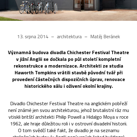
13. srpna 2014
architektura
Matěj Beránek
Významná budova divadla Chichester Festival Theatre
v jižní Anglii se dočkala po půl století kompletní
rekonstrukce a modernizace. Architekti ze studia
Haworth Tompkins vrátili stavbě původní tvář při
provedení částečných dispozičních úprav, renovace
historického sálu i oživení okolní krajiny.
Divadlo Chichester Festival Theatre na anglickém pobřeží
není známé jen svou architekturou, jehož brutalistní ráz mu
vtiskli britští architekti Philip Powell a Hidalgo Moya v roce
1962, ale hraje důležitou roli i v ostrovní divadelní historii.
O tom svědčí také fakt, že divadlo je na seznamu