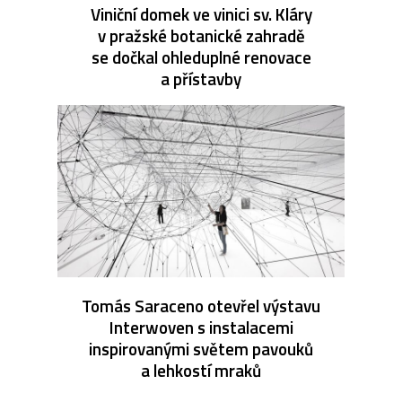
Viniční domek ve vinici sv. Kláry
v pražské botanické zahradě
se dočkal ohleduplné renovace
a přístavby
Tomás Saraceno otevřel výstavu
Interwoven s instalacemi
inspirovanými světem pavouků
a lehkostí mraků