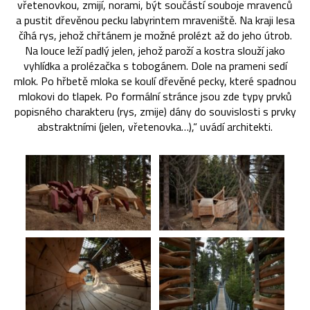
vřetenovkou, zmijí, norami, být součástí souboje mravenců
a pustit dřevěnou pecku labyrintem mraveniště. Na kraji lesa
číhá rys, jehož chřtánem je možné prolézt až do jeho útrob.
Na louce leží padlý jelen, jehož paroží a kostra slouží jako
vyhlídka a prolézačka s tobogánem. Dole na prameni sedí
mlok. Po hřbetě mloka se koulí dřevěné pecky, které spadnou
mlokovi do tlapek. Po formální stránce jsou zde typy prvků
popisného charakteru (rys, zmije) dány do souvislosti s prvky
abstraktními (jelen, vřetenovka…),“ uvádí architekti.