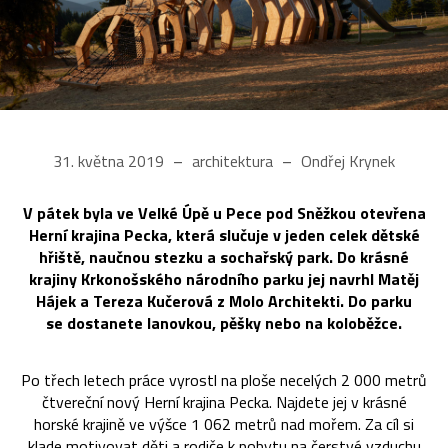
31. května 2019
architektura
Ondřej Krynek
V pátek byla ve Velké Úpě u Pece pod Sněžkou otevřena
Herní krajina Pecka, která slučuje v jeden celek dětské
hřiště, naučnou stezku a sochařský park. Do krásné
krajiny Krkonošského národního parku jej navrhl Matěj
Hájek a Tereza Kučerová z Molo Architekti. Do parku
se dostanete lanovkou, pěšky nebo na koloběžce.
Po třech letech práce vyrostl na ploše necelých 2 000 metrů
čtvereční nový Herní krajina Pecka. Najdete jej v krásné
horské krajině ve výšce 1 062 metrů nad mořem. Za cíl si
klade motivovat děti a rodiče k pobytu na čerstvé vzduchu