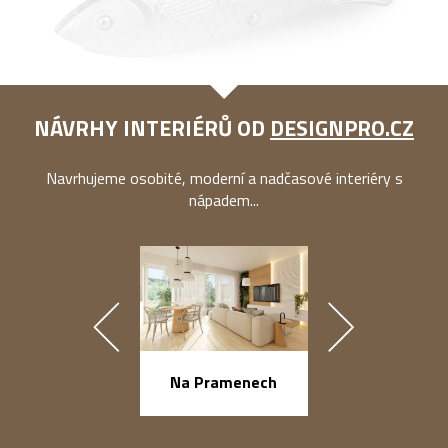
NÁVRHY INTERIÉRŮ OD
DESIGNPRO.CZ
Navrhujeme osobité, moderní a nadčasové interiéry s
nápadem...
náměstí Na Ba
Na Pramenech