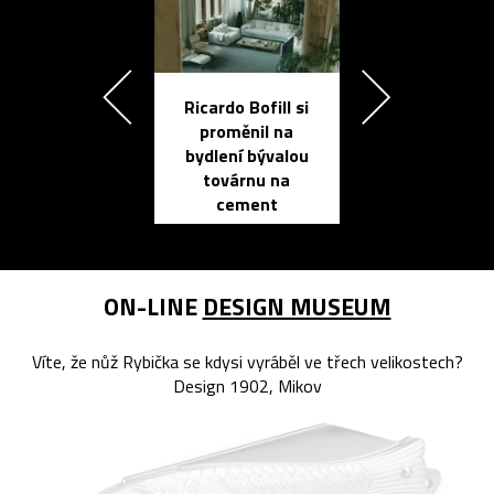
Ricardo Bofill si
Přichází ten
proměnil na
propracovan
bydlení bývalou
elektronic
továrnu na
zápisník
cement
reMarkable
ON-LINE
DESIGN MUSEUM
Víte, že nůž Rybička se kdysi vyráběl ve třech velikostech?
Design 1902, Mikov