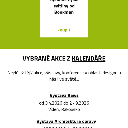
svítilny od
křišťálová ko
Bookman
od Olgoj Cho
koupit
koupit
VYBRANÉ AKCE Z
KALENDÁŘE
Nejdůležitější akce, výstavy, konference v oblasti designu u
nás i ve světě...
Výstava Kaws
od 3.4.2026 do 27.9.2026
Vídeň, Rakousko
Výstava Architektura opravy