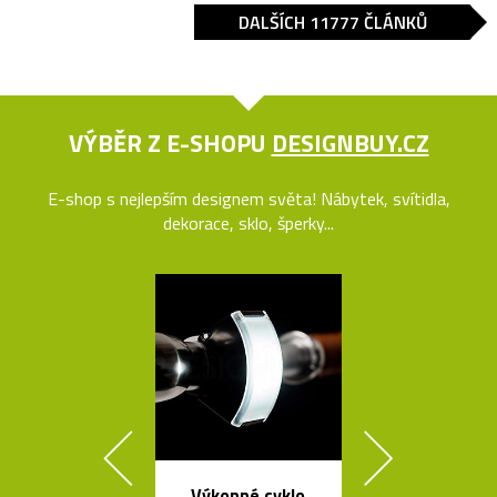
DALŠÍCH 11777 ČLÁNKŮ
VÝBĚR Z E-SHOPU
DESIGNBUY.CZ
E-shop s nejlepším designem světa! Nábytek, svítidla,
dekorace, sklo, šperky...
Výkonné cyklo
Tečkami zdo