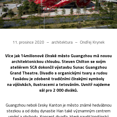
11. prosince 2020
architektura
Ondřej Krynek
Více jak 14milionové čínské město Guangzhou má novou
architektonickou chloubu. Steven Chilton se svým
ateliérem SCA dokončil výstavbu Sunac Guangzhou
Grand Theatre. Divadlo s organickými tvary a rudou
fasádou je zdobené tradičními čínskými symboly
na výšivkách, ilustracemi a tetováním. Uvnitř najdeme
sál pro 2 000 diváků.
Guangzhou neboli česky Kanton je město známé hedvábnou
stezkou a od doby dynastie Han také významným centrem
umění a obchodu. Koncept divadla, které navrhl londýnský