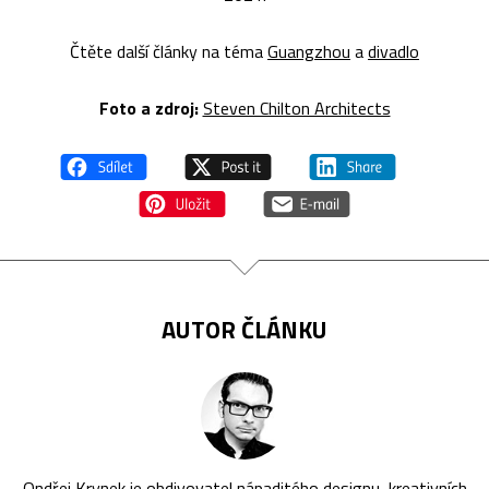
Čtěte další články na téma
Guangzhou
a
divadlo
Foto a zdroj:
Steven Chilton Architects
AUTOR ČLÁNKU
Ondřej Krynek je obdivovatel nápaditého designu, kreativních