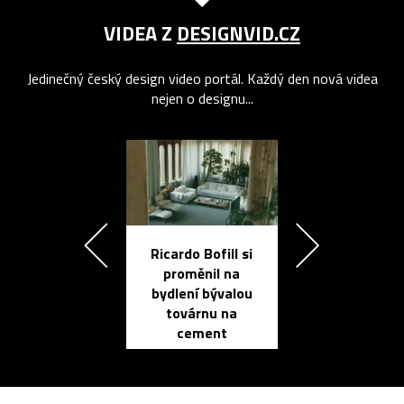
VIDEA Z
DESIGNVID.CZ
Jedinečný český design video portál. Každý den nová videa
nejen o designu...
Ricardo Bofill si
Přichází ten
proměnil na
propracovan
bydlení bývalou
elektronic
továrnu na
zápisník
cement
reMarkable