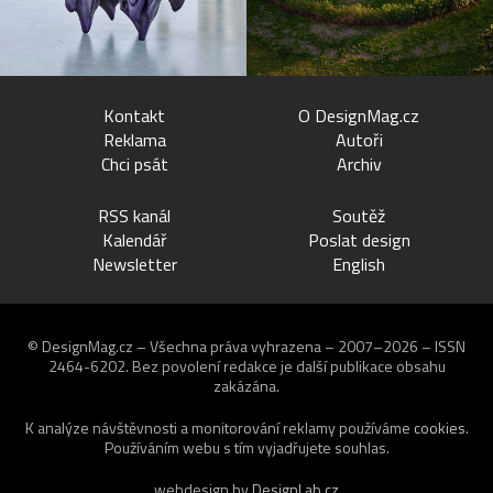
Kontakt
O DesignMag.cz
Reklama
Autoři
Chci psát
Archiv
RSS kanál
Soutěž
Kalendář
Poslat design
Newsletter
English
© DesignMag.cz – Všechna práva vyhrazena – 2007–2026 – ISSN
2464-6202.
Bez povolení redakce je další publikace obsahu
zakázána.
K analýze návštěvnosti a monitorování reklamy používáme
cookies
.
Používáním webu s tím vyjadřujete souhlas.
webdesign by
DesignLab.cz