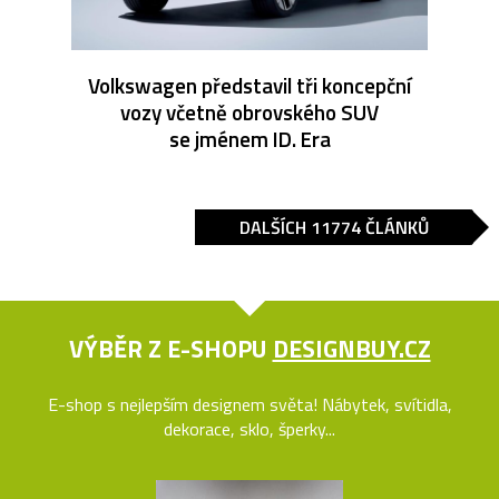
Volkswagen představil tři koncepční
vozy včetně obrovského SUV
se jménem ID. Era
DALŠÍCH 11774 ČLÁNKŮ
VÝBĚR Z E-SHOPU
DESIGNBUY.CZ
E-shop s nejlepším designem světa! Nábytek, svítidla,
dekorace, sklo, šperky...