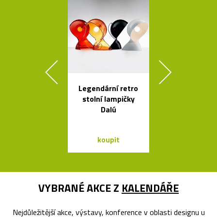
Legendární retro
Ikonická skl
stolní lampičky
stolní lampa 
Dalú
Lamp
koupit
koupit
VYBRANÉ AKCE Z
KALENDÁŘE
Nejdůležitější akce, výstavy, konference v oblasti designu u