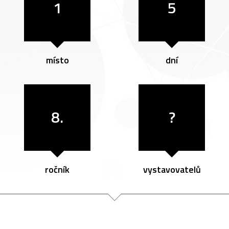
1
5
místo
dní
8.
?
ročník
vystavovatelů