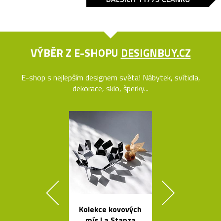
VÝBĚR Z E-SHOPU
DESIGNBUY.CZ
E-shop s nejlepším designem světa! Nábytek, svítidla,
dekorace, sklo, šperky...
Kolekce kovových
Křišťálová sví
mís La Stanza
ve tvaru ob