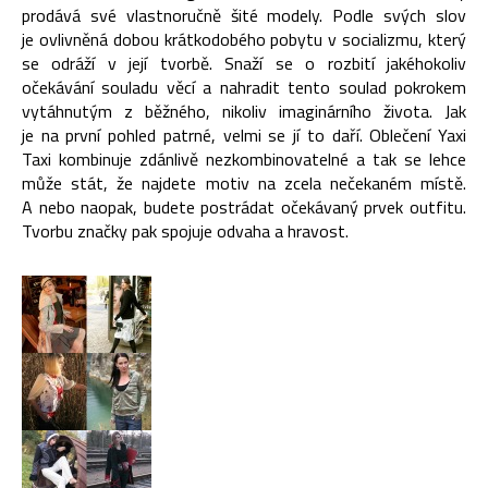
prodává své vlastnoručně šité modely. Podle svých slov
je ovlivněná dobou krátkodobého pobytu v socializmu, který
se odráží v její tvorbě. Snaží se o rozbití jakéhokoliv
očekávání souladu věcí a nahradit tento soulad pokrokem
vytáhnutým z běžného, nikoliv imaginárního života. Jak
je na první pohled patrné, velmi se jí to daří. Oblečení Yaxi
Taxi kombinuje zdánlivě nezkombinovatelné a tak se lehce
může stát, že najdete motiv na zcela nečekaném místě.
A nebo naopak, budete postrádat očekávaný prvek outfitu.
Tvorbu značky pak spojuje odvaha a hravost.