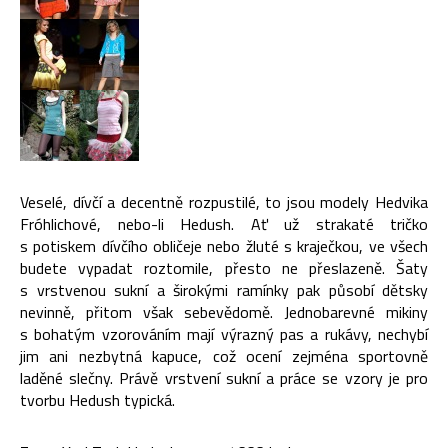
Veselé, dívčí a decentně rozpustilé, to jsou modely Hedvika
Fróhlichové, nebo-li Hedush. Ať už strakaté tričko
s potiskem dívčího obličeje nebo žluté s kraječkou, ve všech
budete vypadat roztomile, přesto ne přeslazeně. Šaty
s vrstvenou sukní a širokými ramínky pak působí dětsky
nevinně, přitom však sebevědomě. Jednobarevné mikiny
s bohatým vzorováním mají výrazný pas a rukávy, nechybí
jim ani nezbytná kapuce, což ocení zejména sportovně
laděné slečny. Právě vrstvení sukní a práce se vzory je pro
tvorbu Hedush typická.