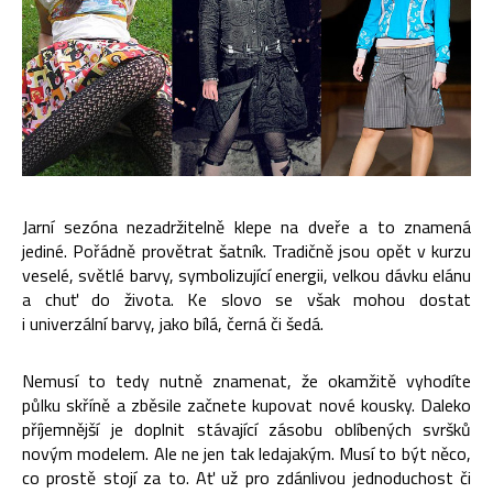
Jarní sezóna nezadržitelně klepe na dveře a to znamená
jediné. Pořádně provětrat šatník. Tradičně jsou opět v kurzu
veselé, světlé barvy, symbolizující energii, velkou dávku elánu
a chuť do života. Ke slovo se však mohou dostat
i univerzální barvy, jako bílá, černá či šedá.
Nemusí to tedy nutně znamenat, že okamžitě vyhodíte
půlku skříně a zběsile začnete kupovat nové kousky. Daleko
příjemnější je doplnit stávající zásobu oblíbených svršků
novým modelem. Ale ne jen tak ledajakým. Musí to být něco,
co prostě stojí za to. Ať už pro zdánlivou jednoduchost či