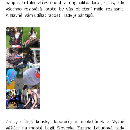
naopak totální ztřeštěnost a originalitu. Jaro je čas, kdy
všechno rozkvétá, proto by vás oblečení mělo rozjasnit.
A hlavně, vám udělat radost. Tady je pár tipů.
Za ty ulítlejší kousky doporučuji mini obchůdek v Mýtné
věžičce na mostě Legií. Slovenka Zuzana Labudová tady