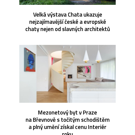
Velká výstava Chata ukazuje
nejzajímavější české a evropské
chaty nejen od slavných architektů
Mezonetový byt v Praze
na Břevnově s točitým schodištěm
a plný umění získal cenu Interiér
roku