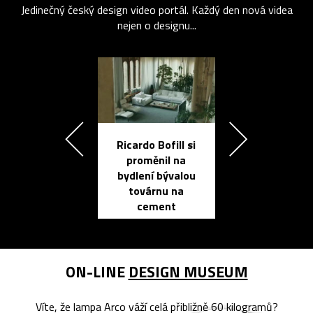
Jedinečný český design video portál. Každý den nová videa
nejen o designu...
Ricardo Bofill si
Přichází ten
proměnil na
propracovan
bydlení bývalou
elektronic
továrnu na
zápisník
cement
reMarkable
ON-LINE
DESIGN MUSEUM
Víte, že lampa Arco váží celá přibližně 60 kilogramů?