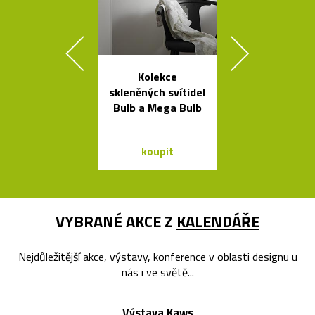
Kolekce
Svítidla o
skleněných svítidel
architekta op
Bulb a Mega Bulb
Sydney Jor
Utzona
koupit
koupit
VYBRANÉ AKCE Z
KALENDÁŘE
Nejdůležitější akce, výstavy, konference v oblasti designu u
nás i ve světě...
Výstava Kaws