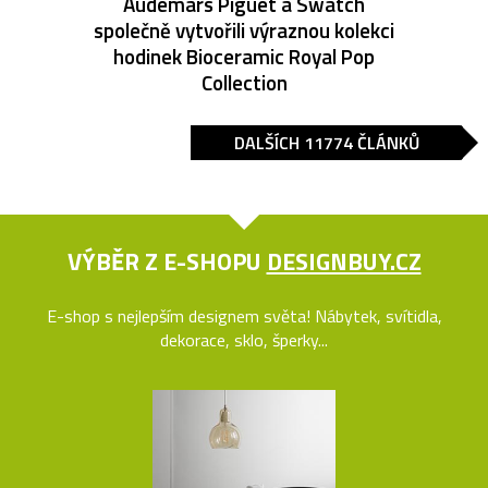
Audemars Piguet a Swatch
společně vytvořili výraznou kolekci
hodinek Bioceramic Royal Pop
Collection
DALŠÍCH 11774 ČLÁNKŮ
VÝBĚR Z E-SHOPU
DESIGNBUY.CZ
E-shop s nejlepším designem světa! Nábytek, svítidla,
dekorace, sklo, šperky...