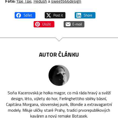
Foto:
Yaxi Taxi
,
Hedush
a
sweet666design
AUTOR ČLÁNKU
Soňa Kacerovská je holka magor, co má ráda hravý a svěží
design, léto, výlety do hor, Ferlinghettiho sbírky básní,
Capitána Morgana, slovenskej punk, Blondie a extravagantní
modely. Miluje uličky staré Prahy, tradici prvorepublikových
kaváren a nový remake Botasek.