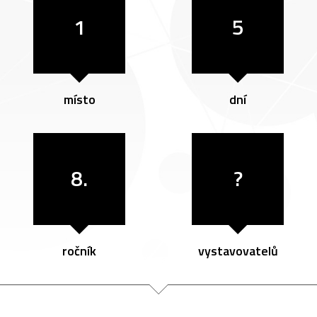
1
5
místo
dní
8.
?
ročník
vystavovatelů