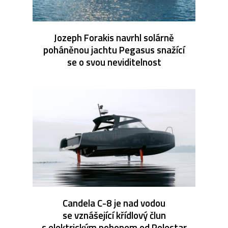
Jozeph Forakis navrhl solárně
poháněnou jachtu Pegasus snažící
se o svou neviditelnost
Candela C-8 je nad vodou
se vznášející křídlový člun
s elektrickým pohonem od Polestar