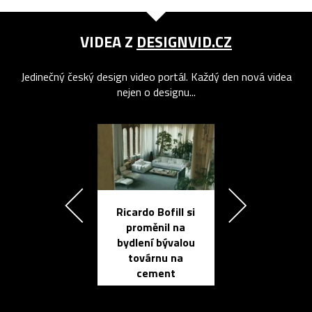
VIDEA Z
DESIGNVID.CZ
Jedinečný český design video portál. Každý den nová videa
nejen o designu...
Ricardo Bofill si
Přichází ten
proměnil na
propracovan
bydlení bývalou
elektronic
továrnu na
zápisník
cement
reMarkable