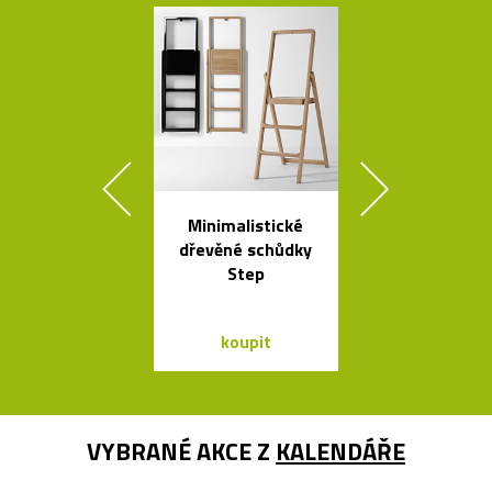
Minimalistické
Česká závě
dřevěné schůdky
svítidla Sha
Step
ze skla a dř
koupit
koupit
VYBRANÉ AKCE Z
KALENDÁŘE