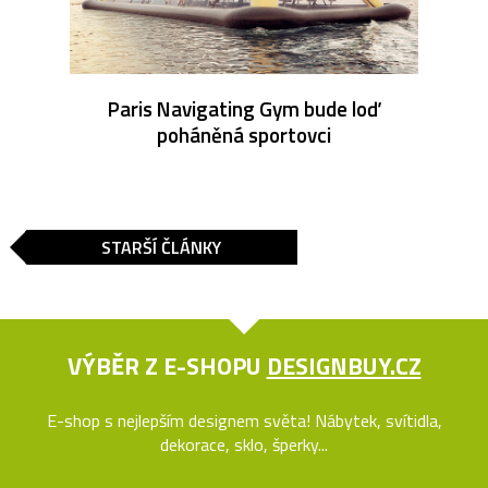
Paris Navigating Gym bude loď
poháněná sportovci
STARŠÍ ČLÁNKY
VÝBĚR Z E-SHOPU
DESIGNBUY.CZ
E-shop s nejlepším designem světa! Nábytek, svítidla,
dekorace, sklo, šperky...