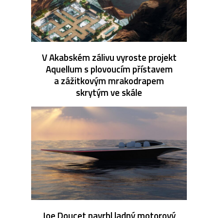
V Akabském zálivu vyroste projekt
Aquellum s plovoucím přístavem
a zážitkovým mrakodrapem
skrytým ve skále
Joe Doucet navrhl ladný motorový