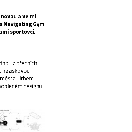
o novou a velmi
ris Navigating Gym
ami sportovci.
ednou z předních
e, neziskovou
u města Urbem.
zaobleném designu