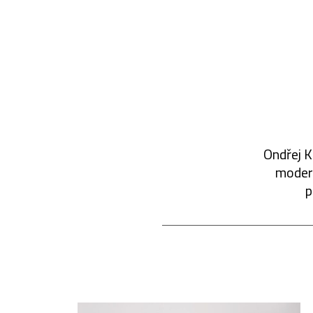
Ondřej K
modern
p