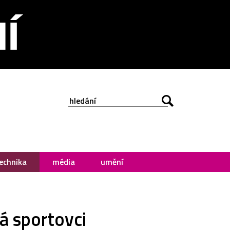
echnika
média
umění
á sportovci