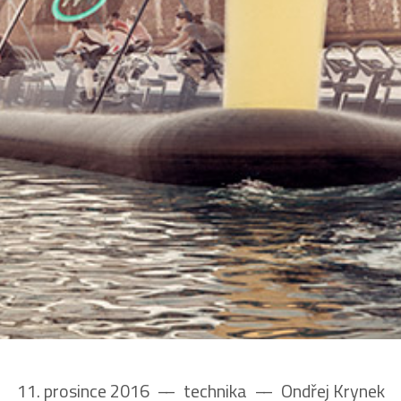
11. prosince 2016
––
technika
––
Ondřej Krynek