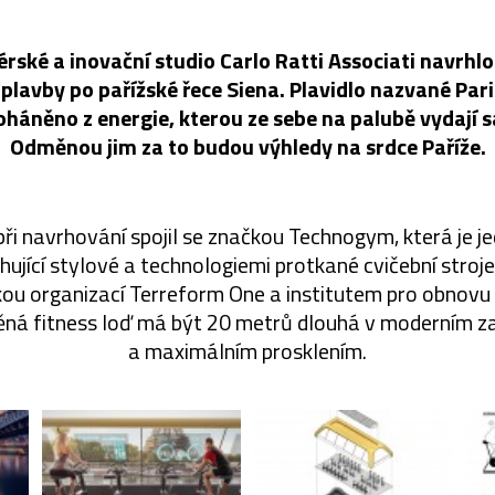
érské a inovační studio Carlo Ratti Associati navrhl
plavby po pařížské řece Siena. Plavidlo nazvané Pa
oháněno z energie, kterou ze sebe na palubě vydají s
Odměnou jim za to budou výhledy na srdce Paříže.
při navrhování spojil se značkou Technogym, která je j
ující stylové a technologiemi protkané cvičební stroj
kou organizací Terreform One a institutem pro obnov
ěná fitness loď má být 20 metrů dlouhá v moderním 
a maximálním prosklením.