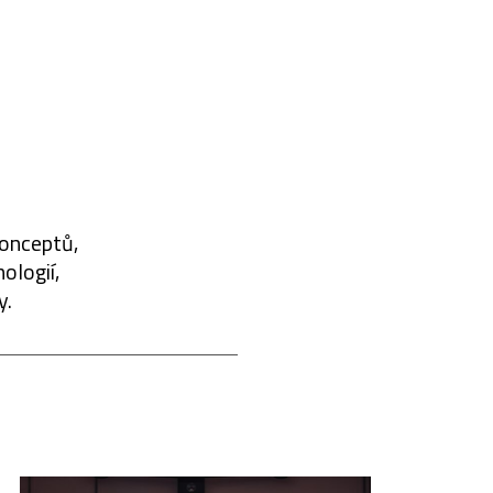
konceptů,
ologií,
y.