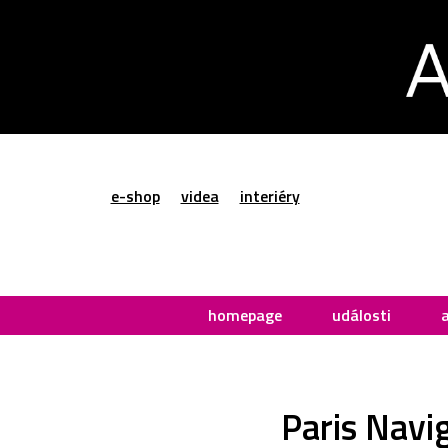
e-shop
videa
interiéry
homepage
události
Paris Navi