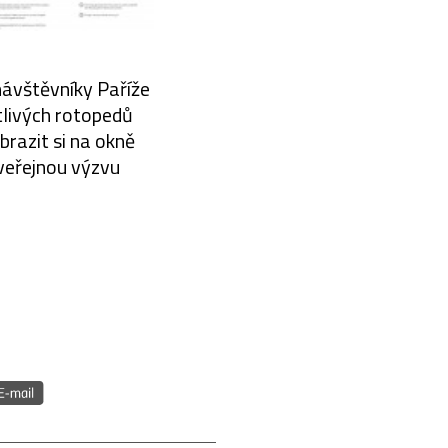
návštěvníky Paříže
otlivých rotopedů
brazit si na okně
 veřejnou výzvu