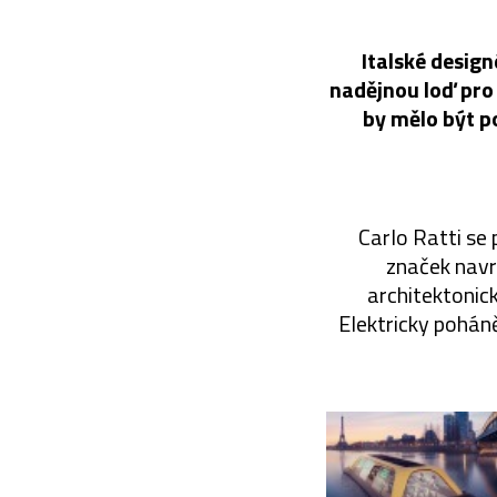
Italské design
nadějnou loď pro 
by mělo být p
Carlo Ratti se 
značek navrh
architektonic
Elektricky pohán