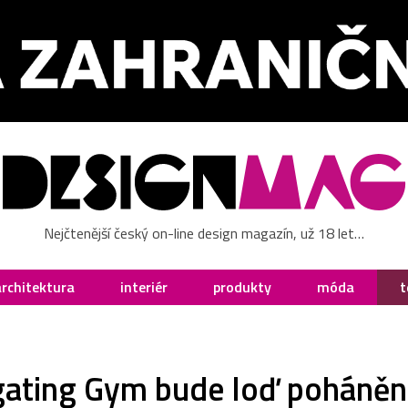
Nejčtenější český on-line design magazín, už 18 let…
architektura
interiér
produkty
móda
t
gating Gym bude loď poháněn