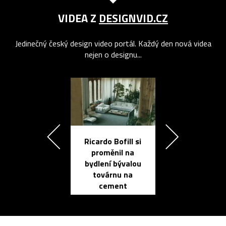
VIDEA Z
DESIGNVID.CZ
Jedinečný český design video portál. Každý den nová videa
nejen o designu...
Ricardo Bofill si
Přichází ten
proměnil na
propracovan
bydlení bývalou
elektronic
továrnu na
zápisník
cement
reMarkable