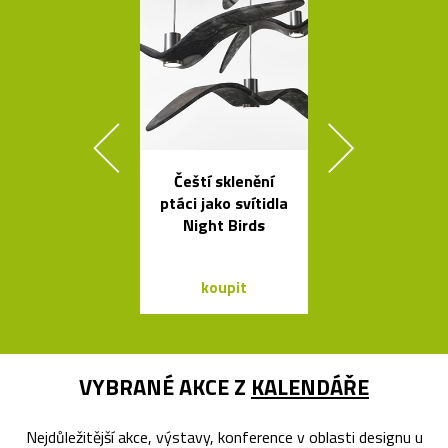
Čeští sklenění
Ikonická skl
ptáci jako svítidla
stolní lampa 
Night Birds
Lamp
koupit
koupit
VYBRANÉ AKCE Z
KALENDÁŘE
Nejdůležitější akce, výstavy, konference v oblasti designu u