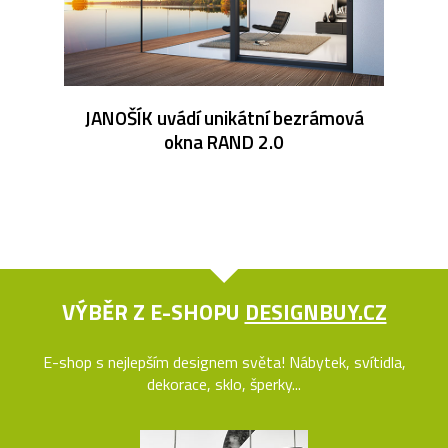
JANOŠÍK uvádí unikátní bezrámová
okna RAND 2.0
VÝBĚR Z E-SHOPU
DESIGNBUY.CZ
E-shop s nejlepším designem světa! Nábytek, svítidla,
dekorace, sklo, šperky...