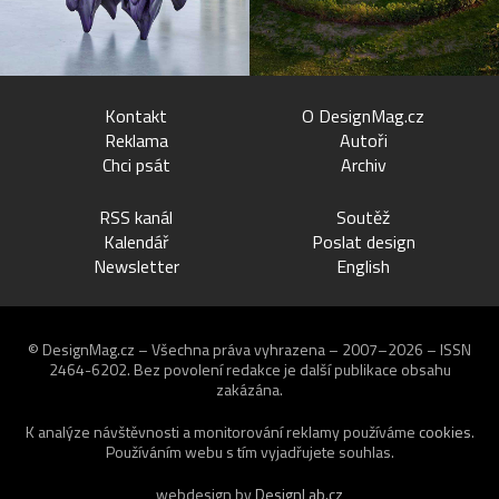
Kontakt
O DesignMag.cz
Reklama
Autoři
Chci psát
Archiv
RSS kanál
Soutěž
Kalendář
Poslat design
Newsletter
English
© DesignMag.cz – Všechna práva vyhrazena – 2007–2026 – ISSN
2464-6202.
Bez povolení redakce je další publikace obsahu
zakázána.
K analýze návštěvnosti a monitorování reklamy používáme
cookies
.
Používáním webu s tím vyjadřujete souhlas.
webdesign by
DesignLab.cz