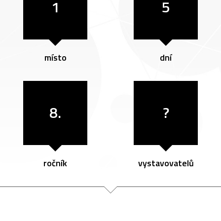
1
5
místo
dní
8.
?
ročník
vystavovatelů