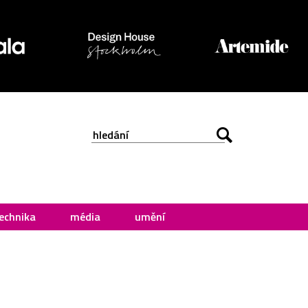
echnika
média
umění
i