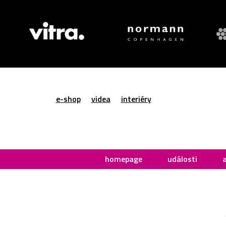
e-shop
videa
interiéry
homepage
události