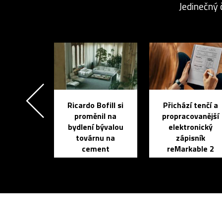
Jedinečný 
Ricardo Bofill si
Přichází tenčí a
proměnil na
propracovanější
bydlení bývalou
elektronický
továrnu na
zápisník
cement
reMarkable 2