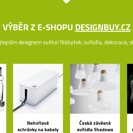
VÝBĚR Z E-SHOPU
DESIGNBUY.CZ
jlepším designem světa! Nábytek, svítidla, dekorace, skl
Nehořlavé
Česká závěsná
schránky na kabely
svítidla Shadows