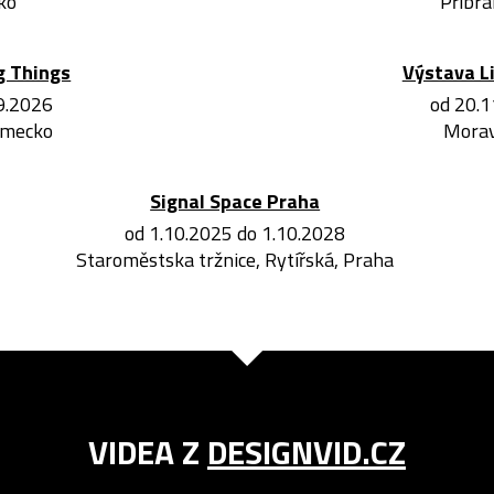
ko
Příbra
g Things
Výstava L
.9.2026
od 20.1
ěmecko
Morav
Signal Space Praha
od 1.10.2025 do 1.10.2028
Staroměstska tržnice, Rytířská, Praha
VIDEA Z
DESIGNVID.CZ