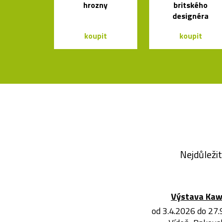
hrozny
britského
designéra
koupit
koupit
Nejdůležit
Výstava Ka
od 3.4.2026 do 27