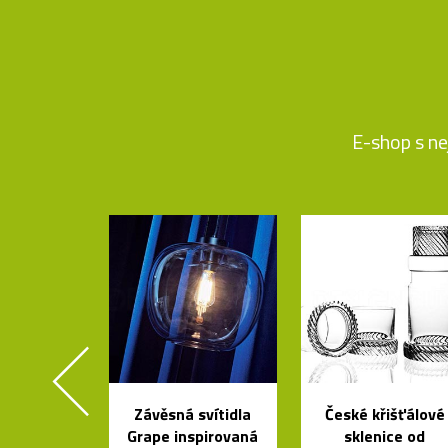
E-shop s ne
Závěsná svítidla
České křišťálové
Grape inspirovaná
sklenice od