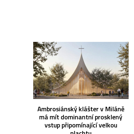
Ambrosiánský klášter v Miláně
má mít dominantní prosklený
vstup připomínající velkou
plachtu