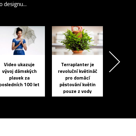
 designu...
Video ukazuje
Terraplanter je
vývoj dámských
revoluční květináč
plavek za
pro domácí
posledních 100 let
pěstování květin
pouze z vody