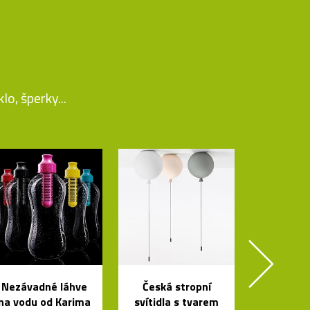
o, šperky...
Nezávadné láhve
Česká stropní
na vodu od Karima
svítidla s tvarem