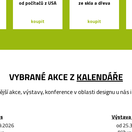
od počítačů z USA
ze skla a dřeva
koupit
koupit
VYBRANÉ AKCE Z
KALENDÁŘE
ější akce, výstavy, konference v oblasti designu u nás i 
ws
Výstava 
.9.2026
od 25.