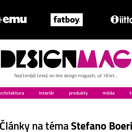
Nejčtenější český on-line design magazín, už 18 let…
architektura
interiér
produkty
móda
t
Články na téma
Stefano Boer