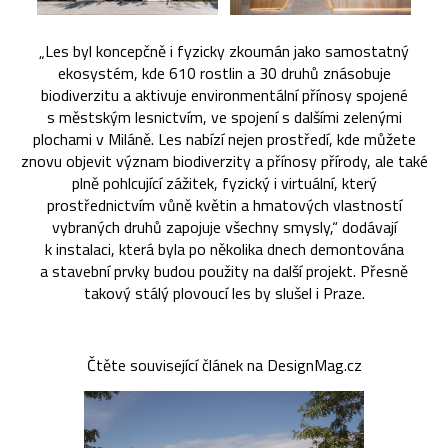
„Les byl koncepčně i fyzicky zkoumán jako samostatný
ekosystém, kde 610 rostlin a 30 druhů znásobuje
biodiverzitu a aktivuje environmentální přínosy spojené
s městským lesnictvím, ve spojení s dalšími zelenými
plochami v Miláně. Les nabízí nejen prostředí, kde můžete
znovu objevit význam biodiverzity a přínosy přírody, ale také
plně pohlcující zážitek, fyzický i virtuální, který
prostřednictvím vůně květin a hmatových vlastností
vybraných druhů zapojuje všechny smysly,“ dodávají
k instalaci, která byla po několika dnech demontována
a stavební prvky budou použity na další projekt. Přesně
takový stálý plovoucí les by slušel i Praze.
Čtěte související článek na DesignMag.cz