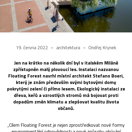
19. června 2022
architektura
Ondřej Krynek
Jen na krátko na několik dní byl v italském Miláně
zpřístupněn malý plovoucí les. Instalaci nazvanou
Floating Forest navrhl místní architekt Stefano Boeri,
který je znám především svými bytovými domy
pokrytými zelení či přímo lesem. Ekologický instalaci ze
dřeva, keřů a vzrostlých stromů má bojovat proti
dopadům změn klimatu a zlepšovat kvalitu života
občanů.
„Cílem Floating Forest je nejen zprostředkovat nové formy
environmentální odpovědnosti a nové způsoby obývání