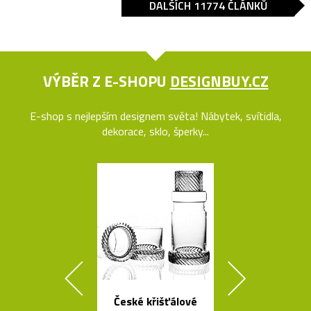
DALŠÍCH 11774 ČLÁNKŮ
VÝBĚR Z E-SHOPU
DESIGNBUY.CZ
E-shop s nejlepším designem světa! Nábytek, svítidla,
dekorace, sklo, šperky...
České křišťálové
Český set ka