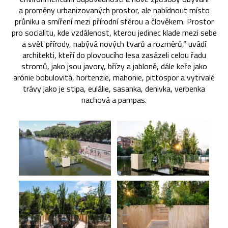
a proměny urbanizovaných prostor, ale nabídnout místo
průniku a smíření mezi přírodní sférou a člověkem. Prostor
pro socialitu, kde vzdálenost, kterou jedinec klade mezi sebe
a svět přírody, nabývá nových tvarů a rozměrů,“ uvádí
architekti, kteří do plovoucího lesa zasázeli celou řadu
stromů, jako jsou javory, břízy a jabloně, dále keře jako
arónie bobulovitá, hortenzie, mahonie, pittospor a vytrvalé
trávy jako je stipa, eulálie, sasanka, denivka, verbenka
nachová a pampas.