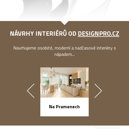
NÁVRHY INTERIÉRŮ OD
DESIGNPRO.CZ
Navrhujeme osobité, moderní a nadčasové interiéry s
nápadem...
náměstí Na Ba
Na Pramenech