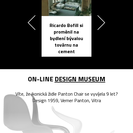
Ricardo Bofill si
Přichází ten
proměnil na
propracovan
bydlení bývalou
elektronic
továrnu na
zápisník
cement
reMarkable
ON-LINE
DESIGN MUSEUM
Víte, že ikonická židle Panton Chair se vyvíjela 9 let?
Design 1959, Verner Panton, Vitra