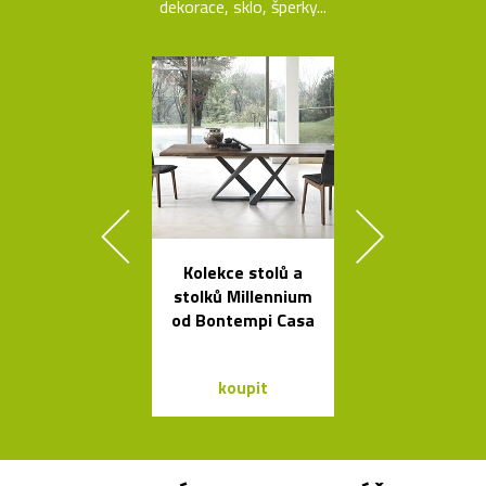
dekorace, sklo, šperky...
Kolekce stolů a
Nezávadné l
stolků Millennium
na vodu od K
od Bontempi Casa
Rashida
koupit
koupit