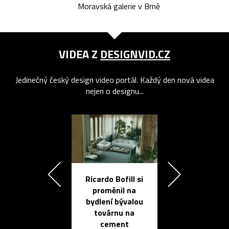
Moravská galerie v Brně
VIDEA Z
DESIGNVID.CZ
Jedinečný český design video portál. Každý den nová videa
nejen o designu...
Ricardo Bofill si
Přichází ten
proměnil na
propracovan
bydlení bývalou
elektronic
továrnu na
zápisník
cement
reMarkable