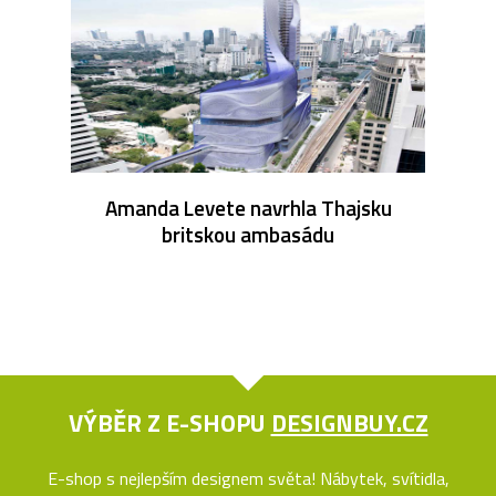
Amanda Levete navrhla Thajsku
britskou ambasádu
VÝBĚR Z E-SHOPU
DESIGNBUY.CZ
E-shop s nejlepším designem světa! Nábytek, svítidla,