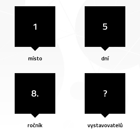
1
5
místo
dní
8.
?
ročník
vystavovatelů