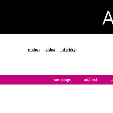
e-shop
videa
interiéry
homepage
události