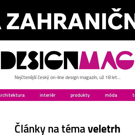
Nejčtenější český on-line design magazín, už 18 let…
architektura
interiér
produkty
móda
t
Články na téma
veletrh