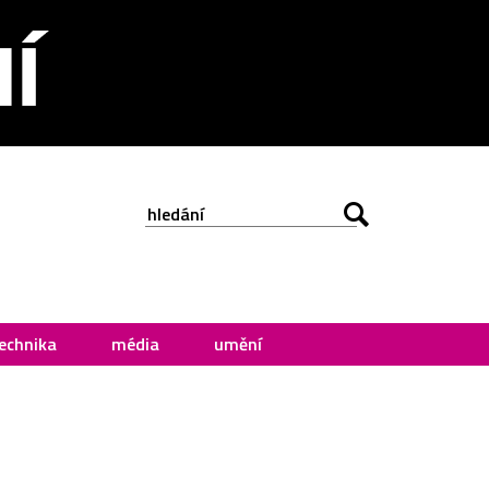
echnika
média
umění