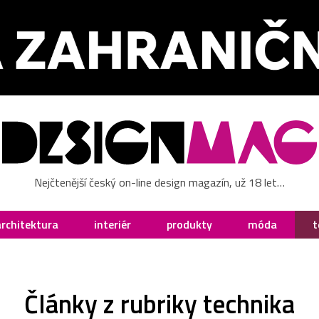
Nejčtenější český on-line design magazín, už 18 let…
architektura
interiér
produkty
móda
t
Články z rubriky technika