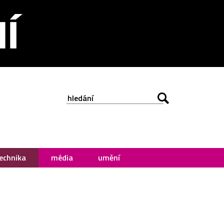
echnika
média
umění