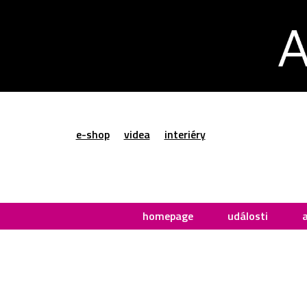
e-shop
videa
interiéry
homepage
události