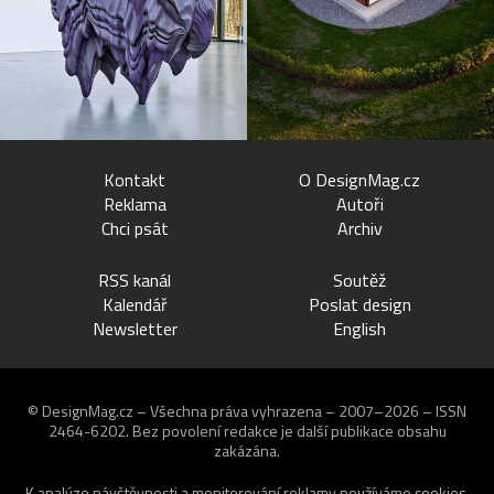
Kontakt
O DesignMag.cz
Reklama
Autoři
Chci psát
Archiv
RSS kanál
Soutěž
Kalendář
Poslat design
Newsletter
English
© DesignMag.cz – Všechna práva vyhrazena – 2007–2026 – ISSN
2464-6202.
Bez povolení redakce je další publikace obsahu
zakázána.
K analýze návštěvnosti a monitorování reklamy používáme
cookies
.