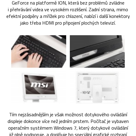
GeForce na platformě ION, která bez problémů zvládne
i přehrávání videa ve vysokém rozlišení. Zadní strana, mimo
efektní podpěry a mřížek pro chlazení, nabízí i další konektory
jako třeba HDMI pro připojení plochých televizí.
Tím nejzásadnějším je však možnost dotykového ovládání
displeje dokonce více než jedním prstem. Počítač je vybaven
operačním systémem Windows 7, který dotykové ovládání
již plně podporuje, a doplňuje ho speciální grafické rozhraní