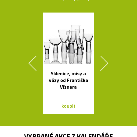
Sklenice, mísy a
Španělsk
vázy od Františka
minimalisti
Víznera
svítidla od A
koupit
koupit
VYBRANÉ AKCE Z
KALENDÁŘE