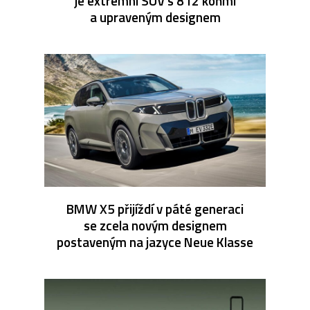
je extrémní SUV s 812 koňmi
a upraveným designem
BMW X5 přijíždí v páté generaci
se zcela novým designem
postaveným na jazyce Neue Klasse