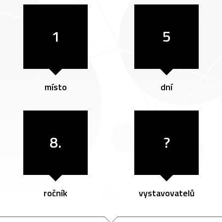
1
5
místo
dní
8.
?
ročník
vystavovatelů