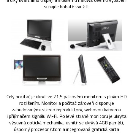
a díky kvalitnímu displeji a slušnému hardwarovému vybavení
si najde bohaté využití.
Celý počítač je ukryt ve 21,5 palcovém monitoru s plným HD
rozlišením. Monitor a počítač zároveň disponuje
zabudovanými stereo reproduktory, webovou kamerou
i přijímačem signálu Wi-Fi. Po levé straně monitoru je ukryta
výsuvná optická mechanika, uvnitř se ukrývá 4GB paměti,
úsporný procesor Atom a integrovaná grafická karta