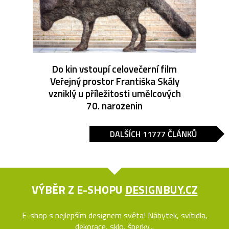
Do kin vstoupí celovečerní film
Veřejný prostor Františka Skály
vzniklý u příležitosti umělcových
70. narozenin
DALŠÍCH 11777 ČLÁNKŮ
VÝBĚR Z E-SHOPU
DESIGNBUY.CZ
E-shop s nejlepším designem světa! Nábytek, svítidla,
dekorace, sklo, šperky...