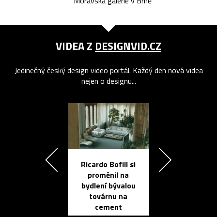
Moravská galerie v Brně
VIDEA Z
DESIGNVID.CZ
Jedinečný český design video portál. Každý den nová videa
nejen o designu...
Ricardo Bofill si
Přichází ten
proměnil na
propracovan
bydlení bývalou
elektronic
továrnu na
zápisník
cement
reMarkable