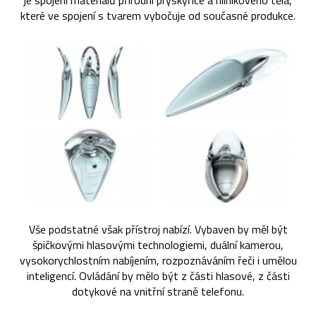
je spojení materiálů přírodní pryskyřice a hliníkového těla,
které ve spojení s tvarem vybočuje od současné produkce.
Vše podstatné však přístroj nabízí. Vybaven by měl být
špičkovými hlasovými technologiemi, duální kamerou,
vysokorychlostním nabíjením, rozpoznáváním řeči i umělou
inteligencí. Ovládání by mělo být z části hlasové, z části
dotykové na vnitřní straně telefonu.