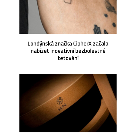
Londýnská značka CipherX začala
nabízet inovativní bezbolestné
tetování