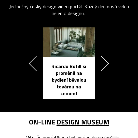
Jedinečný český design video portál. Každý den nová videa
nejen o designu...
Ricardo Bofill si
Přichází ten
proměnil na
propracovan
bydlení bývalou
elektronic
továrnu na
zápisník
cement
reMarkable
ON-LINE
DESIGN MUSEUM
Víte, že první iPhone byl vyvíjen dva roky?