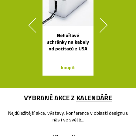
Nehořlavé
Legendár
schránky na kabely
odšťavňovač 
od počítačů z USA
Salif od Sta
koupit
koupit
VYBRANÉ AKCE Z
KALENDÁŘE
Nejdůležitější akce, výstavy, konference v oblasti designu u
nás i ve světě...