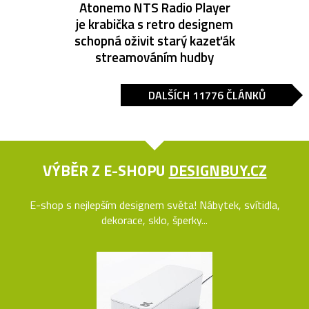
Atonemo NTS Radio Player
je krabička s retro designem
schopná oživit starý kazeťák
streamováním hudby
DALŠÍCH 11776 ČLÁNKŮ
VÝBĚR Z E-SHOPU
DESIGNBUY.CZ
E-shop s nejlepším designem světa! Nábytek, svítidla,
dekorace, sklo, šperky...