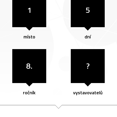
1
5
místo
dní
8.
?
ročník
vystavovatelů