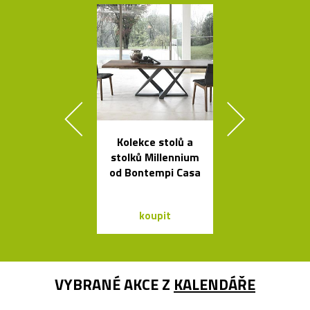
Kolekce stolů a
Ikonická skl
stolků Millennium
stolní lampa 
od Bontempi Casa
Lamp
koupit
koupit
VYBRANÉ AKCE Z
KALENDÁŘE