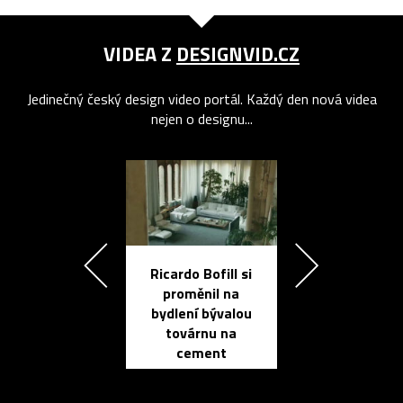
VIDEA Z
DESIGNVID.CZ
Jedinečný český design video portál. Každý den nová videa
nejen o designu...
Ricardo Bofill si
Přichází ten
proměnil na
propracovan
bydlení bývalou
elektronic
továrnu na
zápisník
cement
reMarkable