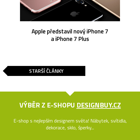
Apple představil nový iPhone 7
a iPhone 7 Plus
STARŠÍ ČLÁNKY
VÝBĚR Z E-SHOPU
DESIGNBUY.CZ
E-shop s nejlepším designem světa! Nábytek, svítidla,
dekorace, sklo, šperky...