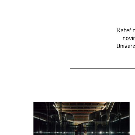
Kateřin
novin
Univerz