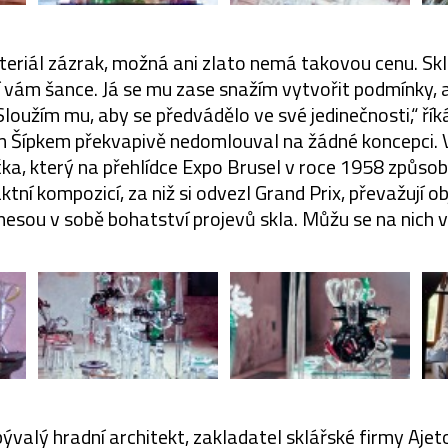
ateriál zázrak, možná ani zlato nemá takovou cenu. Sk
 vám šance. Já se mu zase snažím vytvořit podmínky, a
Sloužím mu, aby se předvádělo ve své jedinečnosti,“ ří
m Šípkem překvapivě nedomlouval na žádné koncepci. V
a, který na přehlídce Expo Brusel v roce 1958 způsob
ní kompozicí, za niž si odvezl Grand Prix, převažují obje
 nesou v sobě bohatství projevů skla. Můžu se na nich v
ývalý hradní architekt, zakladatel sklářské firmy Aje