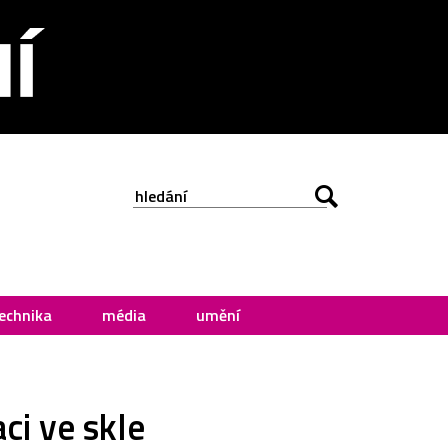
echnika
média
umění
ci ve skle