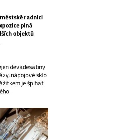
oměstské radnici
xpozice plná
lších objektů
.
nejen devadesátiny
ázy, nápojové sklo
ážitkem je šplhat
ého.