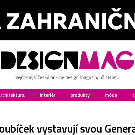
Nejčtenější český on-line design magazín, už 18 let…
architektura
interiér
produkty
móda
t
oubíček vystavují svou Genera