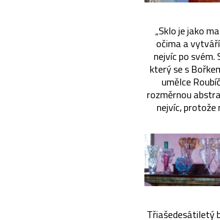
„Sklo je jako m
očima a vytváří
nejvíc po svém. 
který se s Bořke
umělce Roubíčk
rozměrnou abstrakt
nejvíc, protože
Třiašedesátiletý b