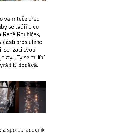
lo vám teče před
by se tvářilo co
ká René Roubíček,
 části proslulého
il senzaci svou
kty. „Ty se mi líbí
yřádit,“ dodává.
to a spolupracovník