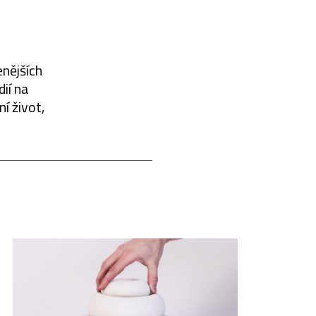
enějších
dií na
í život,