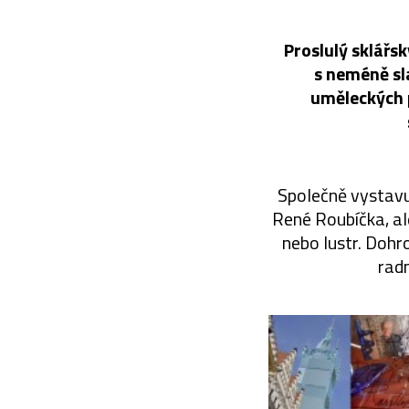
Proslulý sklářs
s neméně sl
uměleckých p
Společně vystavuj
René Roubíčka, al
nebo lustr. Dohr
rad