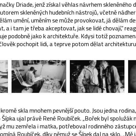
 značky Driade, jenž získal věhlas návrhem skleněnéh
 autorem skleněných hudebních nástrojů, včetně nádhe
dělám umění, uměním se může provokovat, já dělám de
at, a i tam je třeba akceptovat, jak se lidé chovají,“ rea
puje podobně jako k architektuře. Kdysi totiž poznamena
člověk pochopit lidi, a teprve potom dělat architekturu
 kromě skla mnohem pevnější pouto. Jsou jedna rodina,
 Šípka ujal právě René Roubíček. „Bořek byl spolužák 
dyž mu zemřela i matka, potřeboval rodinného zástupce
pomíná Roubíček, díky němuž se Šípek dal na sklo. „Mě