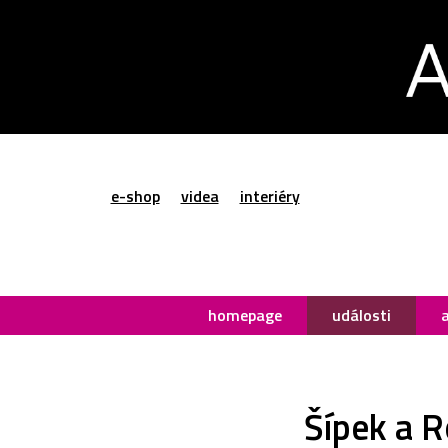
e-shop
videa
interiéry
homepage
události
Šípek a R