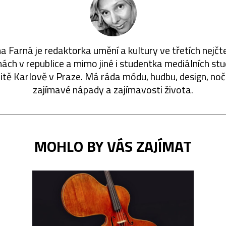
a Farná je redaktorka umění a kultury ve třetích nejčt
ách v republice a mimo jiné i studentka mediálních stu
itě Karlově v Praze. Má ráda módu, hudbu, design, nočn
zajímavé nápady a zajímavosti života.
MOHLO BY VÁS ZAJÍMAT