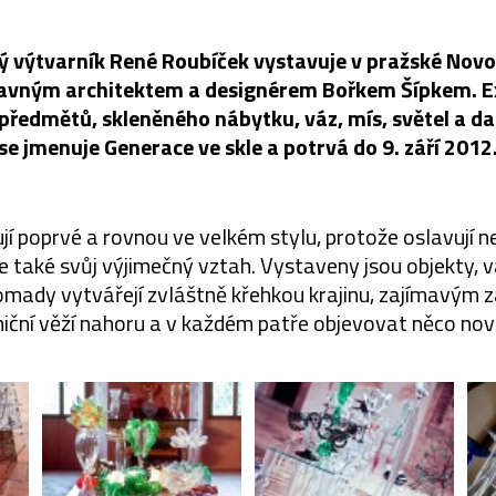
ký výtvarník René Roubíček vystavuje v pražské Nov
avným architektem a designérem Bořkem Šípkem. E
ředmětů, skleněného nábytku, váz, mís, světel a da
se jmenuje Generace ve skle a potrvá do 9. září 2012
í poprvé a rovnou ve velkém stylu, protože oslavují 
e také svůj výjimečný vztah. Vystaveny jsou objekty, v
omady vytvářejí zvláštně křehkou krajinu, zajímavým z
niční věží nahoru a v každém patře objevovat něco nov