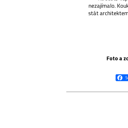
nezajímalo. Kouk
stát architektem
Foto a zd