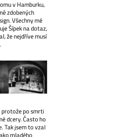
o domu v Hamburku,
rně zdobených
sign. Všechny mé
guje Šípek na dotaz,
l, že nejdříve musí
.
 protože po smrti
mé dcery. Často ho
. Tak jsem to vzal
 jako mladého