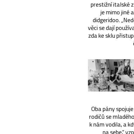
prestižní italské
je mimo jiné
didgeridoo. „Ne
věci se dají použív
zda ke sklu přistu
Oba pány spojuje
rodičů se mladého
k nám vodila, a k
na sebe,“ vz