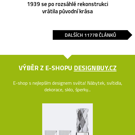
1939 se po rozsáhlé rekonstrukci
vrátila původní krása
DALŠÍCH 11778 ČLÁNKŮ
VÝBĚR Z E-SHOPU
DESIGNBUY.CZ
E-shop s nejlepším designem světa! Nábytek, svítidla,
dekorace, sklo, šperky...