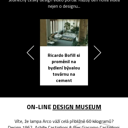
nejen o designu...
Ricardo Bofill si
Přichází ten
proměnil na
propracovan
bydlení bývalou
elektronic
továrnu na
zápisník
cement
reMarkable
ON-LINE
DESIGN MUSEUM
Víte, že lampa Arco váží celá přibližně 60 kilogramů?
Design 1962, Achille Castiglioni & Pier Giacomo Castiglioni,