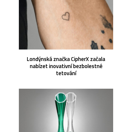
Londýnská značka CipherX začala
nabízet inovativní bezbolestné
tetování