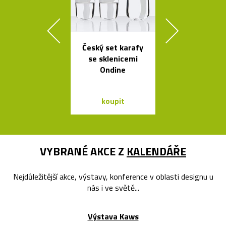
Český set karafy
Legendární r
se sklenicemi
stolní lampi
Ondine
Dalú
koupit
koupit
VYBRANÉ AKCE Z
KALENDÁŘE
Nejdůležitější akce, výstavy, konference v oblasti designu u
nás i ve světě...
Výstava Kaws