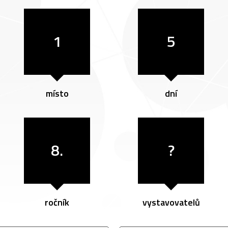
1
5
místo
dní
8.
?
ročník
vystavovatelů