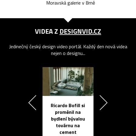
Moravská galerie v Brně
VIDEA Z
DESIGNVID.CZ
Jedinečný český design video portál. Každý den nová videa
nejen o designu...
Ricardo Bofill si
Přichází ten
proměnil na
propracovan
bydlení bývalou
elektronic
továrnu na
zápisník
cement
reMarkable