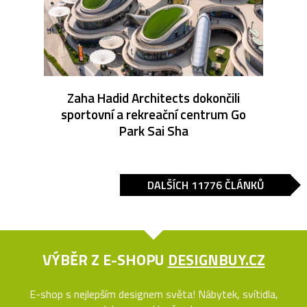
Zaha Hadid Architects dokončili
sportovní a rekreační centrum Go
Park Sai Sha
DALŠÍCH 11776 ČLÁNKŮ
VÝBĚR Z E-SHOPU
DESIGNBUY.CZ
E-shop s nejlepším designem světa! Nábytek, svítidla,