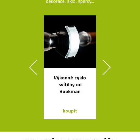
dekorace, sklo, šperky...
Výkonné cyklo
Česká porcel
svítilny od
miska ve tv
Bookman
loďky
koupit
koupit