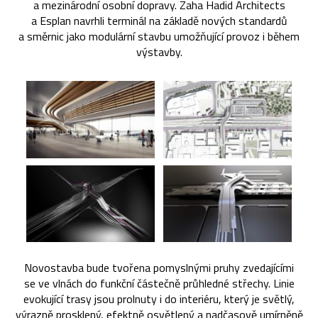
a mezinárodní osobní dopravy. Zaha Hadid Architects
a Esplan navrhli terminál na základě nových standardů
a směrnic jako modulární stavbu umožňující provoz i během
výstavby.
Novostavba bude tvořena pomyslnými pruhy zvedajícími
se ve vlnách do funkční částečně průhledné střechy. Linie
evokující trasy jsou prolnuty i do interiéru, který je světlý,
výrazně prosklený, efektně osvětlený a nadčasově umírněně