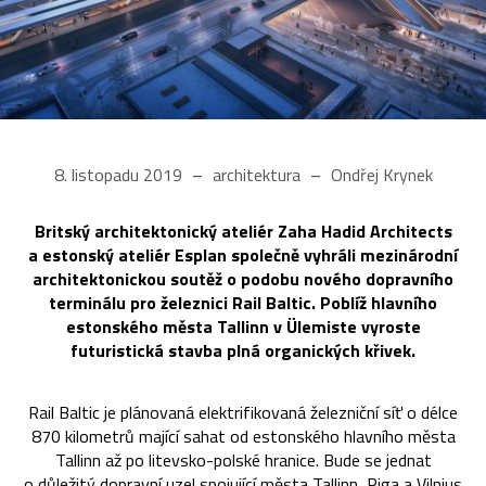
8. listopadu 2019
architektura
Ondřej Krynek
Britský architektonický ateliér Zaha Hadid Architects
a estonský ateliér Esplan společně vyhráli mezinárodní
architektonickou soutěž o podobu nového dopravního
terminálu pro železnici Rail Baltic. Poblíž hlavního
estonského města Tallinn v Ülemiste vyroste
futuristická stavba plná organických křivek.
Rail Baltic je plánovaná elektrifikovaná železniční síť o délce
870 kilometrů mající sahat od estonského hlavního města
Tallinn až po litevsko-polské hranice. Bude se jednat
o důležitý dopravní uzel spojující města Tallinn, Riga a Vilnius