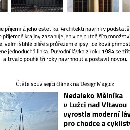
 příjemná jeho estetika. Architekti navrhli v podstatě
o příjemné krajiny zasahuje jen v nejnutnějším množs
e, velmi štíhlé pilíře s průřezem elipsy i celková přímos
ene jednoduchá linka. Původní lávka z roku 1984 se zří
a trvalo pouhé tři roky navrhnout a postavit novou.
Čtěte související článek na DesignMag.cz
Nedaleko Mělníka
v Lužci nad Vltavou
vyrostla moderní lá
pro chodce a cyklist