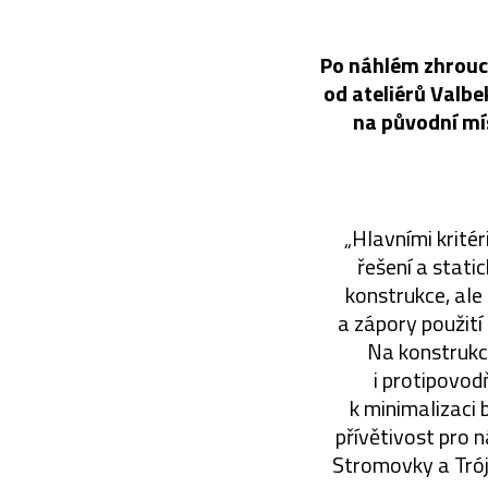
Po náhlém zhrouc
od ateliérů Valbe
na původní mís
„Hlavními kritér
řešení a stat
konstrukce, ale
a zápory použití
Na konstrukci
i protipovod
k minimalizaci 
přívětivost pro 
Stromovky a Tróji