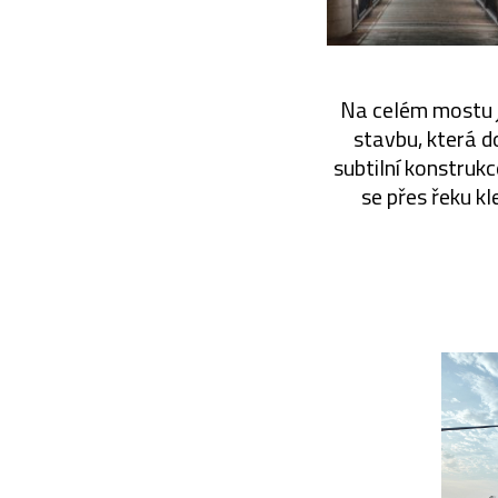
Na celém mostu je
stavbu, která d
subtilní konstrukc
se přes řeku kl