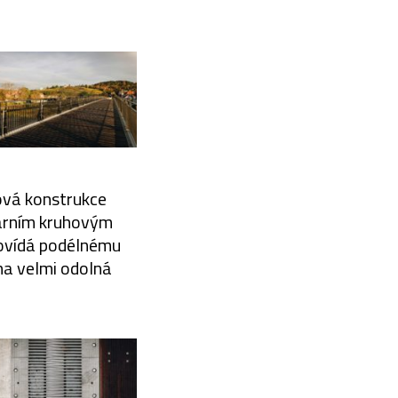
ová konstrukce
dárním kruhovým
povídá podélnému
na velmi odolná