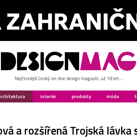
Nejčtenější český on-line design magazín, už 18 let…
architektura
interiér
produkty
móda
t
ová a rozšířená Trojská lávka