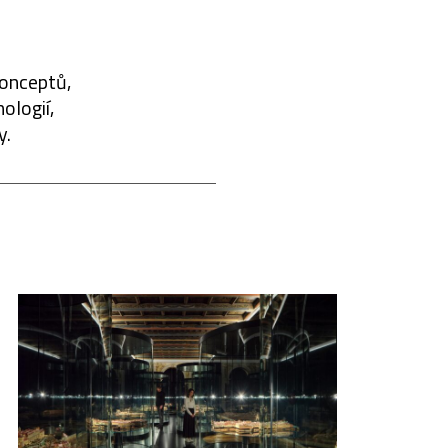
konceptů,
ologií,
y.