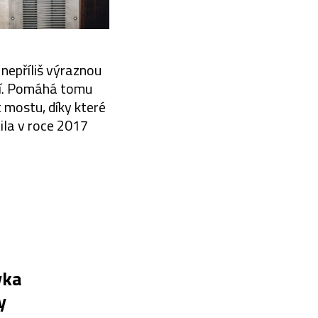
 nepříliš výraznou
tví. Pomáhá tomu
t mostu, díky které
tila v roce 2017
vka
y