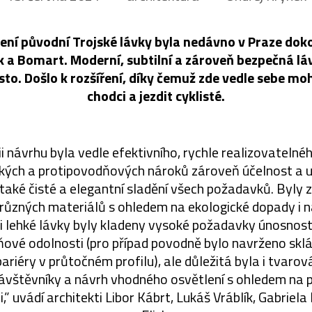
ení původní Trojské lávky byla nedávno v Praze dok
k a Bomart. Moderní, subtilní a zároveň bezpečná l
to. Došlo k rozšíření, díky čemuž zde vedle sebe mo
chodci a jezdit cyklisté.
ii návrhu byla vedle efektivního, rychle realizovateln
ických a protipovodňových nároků zároveň účelnost a 
 také čisté a elegantní sladění všech požadavků. Byly
 různých materiálů s ohledem na ekologické dopady i 
 lehké lávky byly kladeny vysoké požadavky únosnosti
ňové odolnosti (pro případ povodně bylo navrženo sklá
bariéry v průtočném profilu), ale důležitá byla i tvaro
návštěvníky a návrh vhodného osvětlení s ohledem na 
,” uvádí architekti Libor Kábrt, Lukáš Vráblík, Gabriela