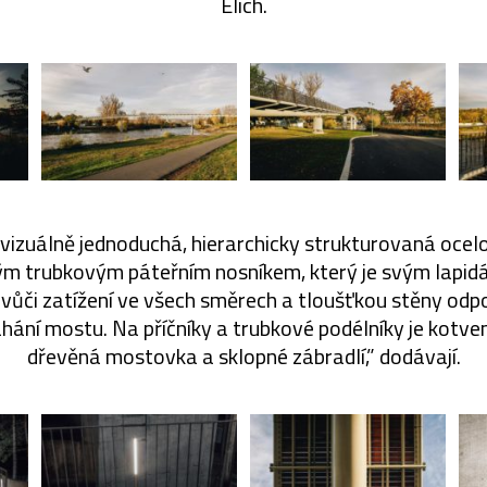
Elich.
 vizuálně jednoduchá, hierarchicky strukturovaná ocel
m trubkovým páteřním nosníkem, který je svým lapi
 vůči zatížení ve všech směrech a tloušťkou stěny od
hání mostu. Na příčníky a trubkové podélníky je kotve
dřevěná mostovka a sklopné zábradlí,” dodávají.