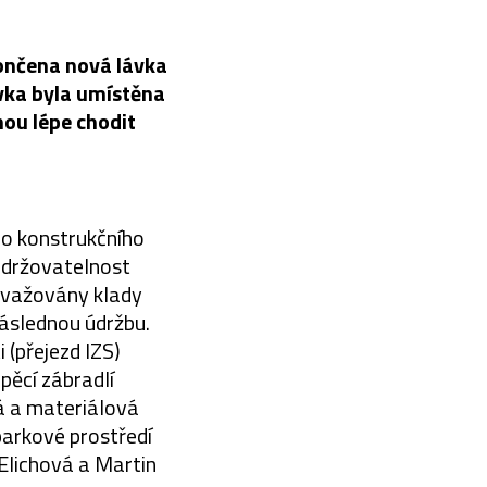
ončena nová lávka
ávka byla umístěna
hou lépe chodit
ého konstrukčního
udržovatelnost
 zvažovány klady
následnou údržbu.
 (přejezd IZS)
pěcí zábradlí
vá a materiálová
parkové prostředí
 Elichová a Martin