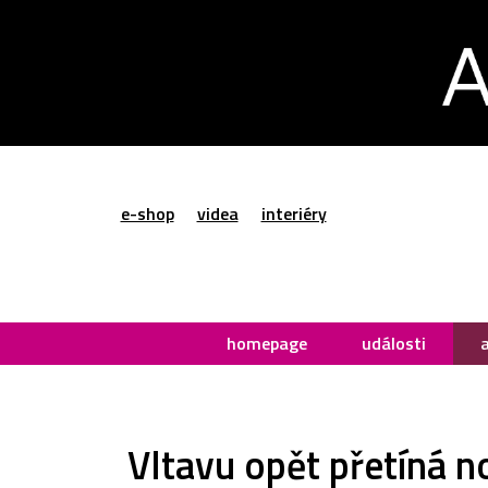
e-shop
videa
interiéry
homepage
události
Vltavu opět přetíná n