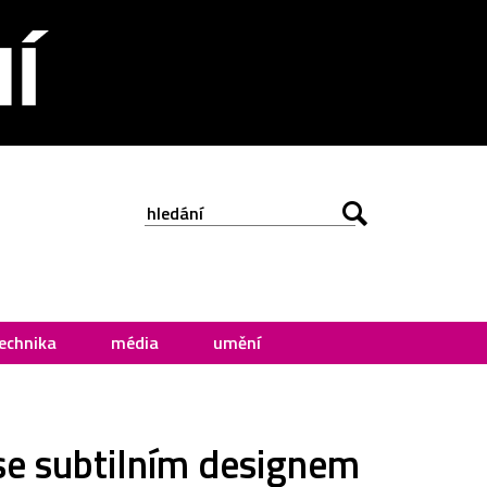
echnika
média
umění
 se subtilním designem