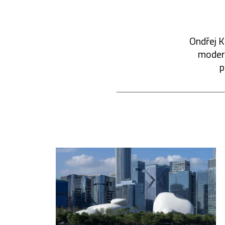
Ondřej K
modern
p