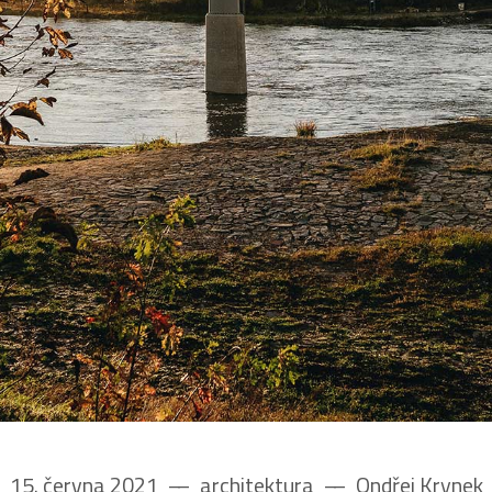
15. června 2021
––
architektura
––
Ondřej Krynek