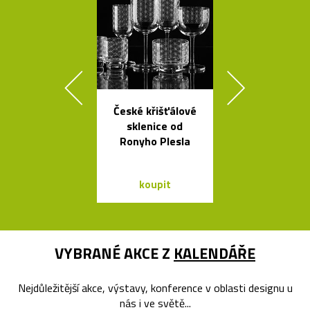
České křišťálové
Skleněné bal
sklenice od
jako česká sví
Ronyho Plesla
Memory
koupit
koupit
VYBRANÉ AKCE Z
KALENDÁŘE
Nejdůležitější akce, výstavy, konference v oblasti designu u
nás i ve světě...