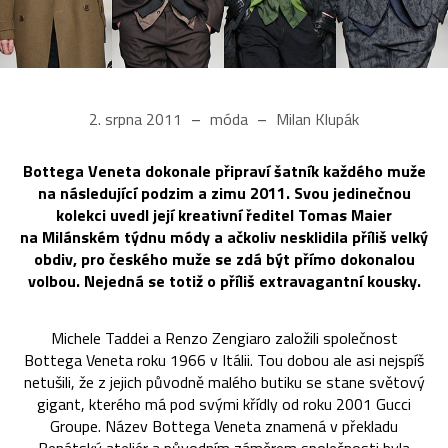
2. srpna 2011
móda
Milan Klupák
Bottega Veneta dokonale připraví šatník každého muže
na následující podzim a zimu 2011. Svou jedinečnou
kolekci uvedl její kreativní ředitel Tomas Maier
na Milánském týdnu módy a ačkoliv nesklidila příliš velký
obdiv, pro českého muže se zdá být přímo dokonalou
volbou. Nejedná se totiž o příliš extravagantní kousky.
Michele Taddei a Renzo Zengiaro založili společnost
Bottega Veneta roku 1966 v Itálii. Tou dobou ale asi nejspíš
netušili, že z jejich původně malého butiku se stane světový
gigant, kterého má pod svými křídly od roku 2001 Gucci
Groupe. Název Bottega Veneta znamená v překladu