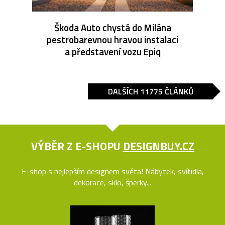
Škoda Auto chystá do Milána
pestrobarevnou hravou instalaci
a představení vozu Epiq
DALŠÍCH 11775 ČLÁNKŮ
VÝBĚR Z E-SHOPU
DESIGNBUY.CZ
E-shop s nejlepším designem světa! Nábytek, svítidla,
dekorace, sklo, šperky...