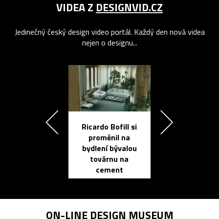
VIDEA Z
DESIGNVID.CZ
Jedinečný český design video portál. Každý den nová videa
nejen o designu...
Ricardo Bofill si
Přichází ten
proměnil na
propracovan
bydlení bývalou
elektronic
továrnu na
zápisník
cement
reMarkable
ON-LINE
DESIGN MUSEUM