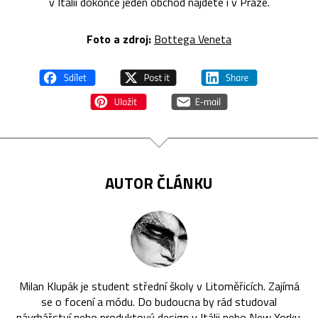
v Itálii dokonce jeden obchod najdete i v Praze.
Foto a zdroj:
Bottega Veneta
AUTOR ČLÁNKU
Milan Klupák je student střední školy v Litoměřicích. Zajímá
se o focení a módu. Do budoucna by rád studoval
návrhářství nebo produktový design v Itálii nebo New Yorku.