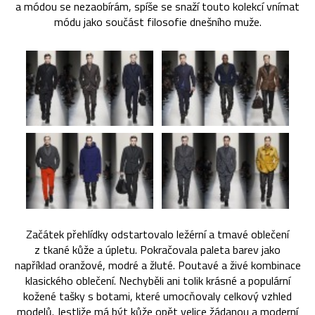
a módou se nezaobírám, spíše se snaží touto kolekcí vnímat
módu jako součást filosofie dnešního muže.
Začátek přehlídky odstartovalo ležérní a tmavé oblečení
z tkané kůže a úpletu. Pokračovala paleta barev jako
například oranžové, modré a žluté. Poutavé a živé kombinace
klasického oblečení. Nechyběli ani tolik krásné a populární
kožené tašky s botami, které umocňovaly celkový vzhled
modelů. Jestliže má být kůže opět velice žádanou a moderní