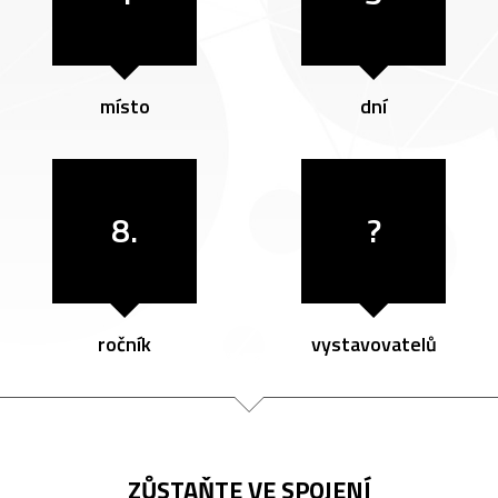
místo
dní
8.
?
ročník
vystavovatelů
ZŮSTAŇTE VE SPOJENÍ