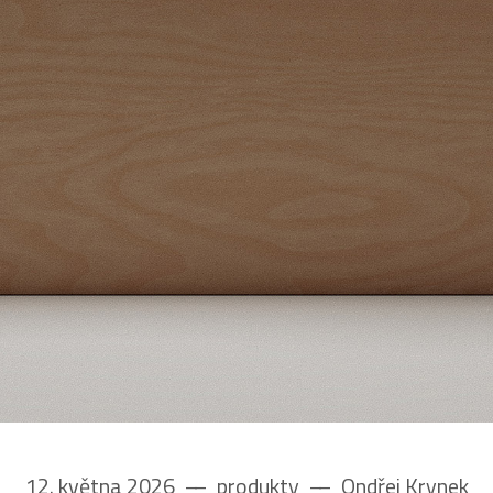
12. května 2026
––
produkty
––
Ondřej Krynek