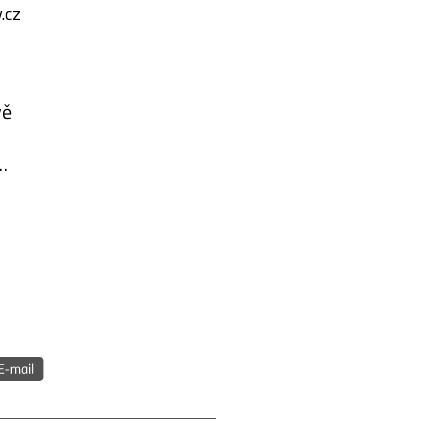
.cz
vě
,