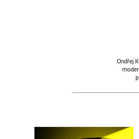
Ondřej K
modern
p