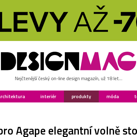
Nejčtenější český on-line design magazín, už 18 let…
architektura
interiér
produkty
móda
t
 pro Agape elegantní volně st