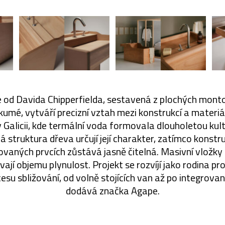
 od Davida Chipperfielda, sestavená z plochých mont
okumé, vytváří precizní vztah mezi konstrukcí a materiá
 Galicii, kde termální voda formovala dlouholetou kul
á struktura dřeva určují její charakter, zatímco konst
aných prvcích zůstává jasně čitelná. Masivní vložky 
vají objemu plynulost. Projekt se rozvíjí jako rodina pr
su sbližování, od volně stojících van až po integrovaně
dodává značka Agape.