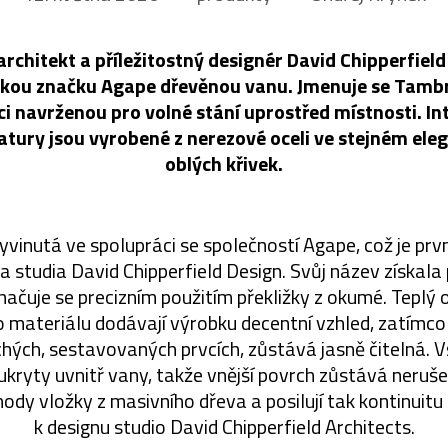
architekt a příležitostný designér David Chipperfiel
skou značku Agape dřevěnou vanu. Jmenuje se Tamb
ci navrženou pro volné stání uprostřed místnosti. In
tury jsou vyrobené z nerezové oceli ve stejném ele
oblých křivek.
yvinutá ve spolupráci se společností Agape, což je prvn
a studia David Chipperfield Design. Svůj název získal
yznačuje se precizním použitím překližky z okumé. Teplý 
 materiálu dodávají výrobku decentní vzhled, zatímco
hých, sestavovaných prvcích, zůstává jasně čitelná. 
kryty uvnitř vany, takže vnější povrch zůstává neruše
ody vložky z masivního dřeva a posilují tak kontinuitu
k designu studio David Chipperfield Architects.