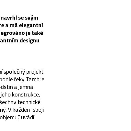
d navrhl se svým
re a má elegantní
tegrováno je také
gantním designu
í společný projekt
a podle řeky Tambre
odstín a jemná
 jeho konstrukce,
Všechny technické
ný. V každém spoji
 objemu,“ uvádí