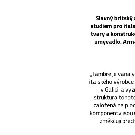
Slavný britský 
studiem pro ital
tvary a konstruk
umyvadlo. Arma
„Tambre je vana v
italského výrobce 
v Galicii a v
struktura tohoto
založená na ploc
komponenty jsou u
změkčují přech