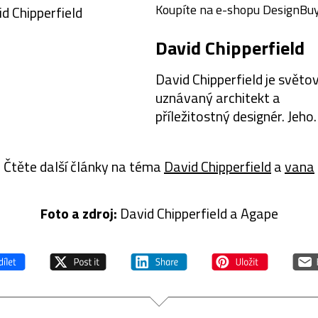
Koupíte na e-shopu DesignBuy
David Chipperfield
David Chipperfield je světo
uznávaný architekt a
příležitostný designér. Jeho
tvorba vyniká čistými tvary
jednoduchými materiály a
Čtěte další články na téma
David Chipperfield
a
vana
funkčností. Stejně jako v
architektuře i jeho produkty
jsou…
Foto a z
droj:
David Chipperfield a Agape