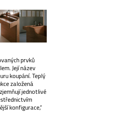
ovaných prvků
lem. Její název
turu koupání. Teplý
rukce založená
zjemňují jednotlivé
ostřednictvím
jší konfigurace,“