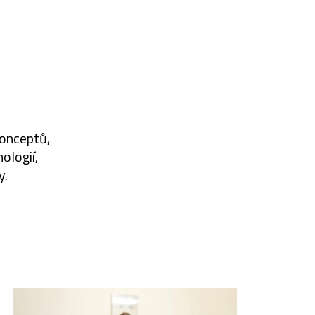
konceptů,
ologií,
y.