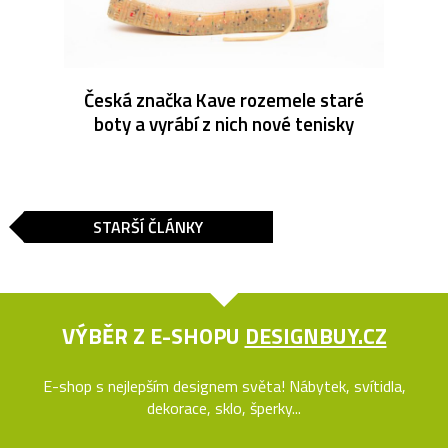
Česká značka Kave rozemele staré
boty a vyrábí z nich nové tenisky
STARŠÍ ČLÁNKY
VÝBĚR Z E-SHOPU
DESIGNBUY.CZ
E-shop s nejlepším designem světa! Nábytek, svítidla,
dekorace, sklo, šperky...