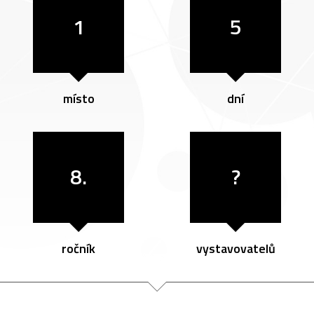
1
5
místo
dní
8.
?
ročník
vystavovatelů