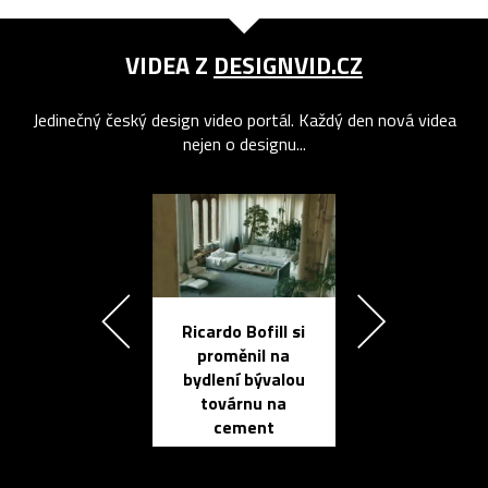
VIDEA Z
DESIGNVID.CZ
Jedinečný český design video portál. Každý den nová videa
nejen o designu...
Ricardo Bofill si
Přichází ten
proměnil na
propracovan
bydlení bývalou
elektronic
továrnu na
zápisník
cement
reMarkable