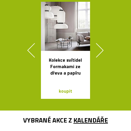
Kolekce svítidel
Závěsná svít
Formakami ze
Grape inspir
dřeva a papíru
hrozny
koupit
koupit
VYBRANÉ AKCE Z
KALENDÁŘE