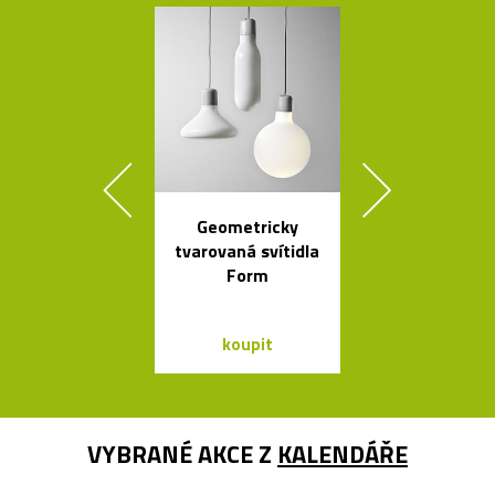
Geometricky
Svítící mrak 
tvarovaná svítidla
XL od Fran
Form
Gehryho
koupit
koupit
VYBRANÉ AKCE Z
KALENDÁŘE