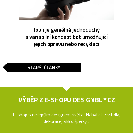
Joon je geniálně jednoduchý
a variabilní koncept bot umožňující
jejich opravu nebo recyklaci
STARŠÍ ČLÁNKY
VÝBĚR Z E-SHOPU
DESIGNBUY.CZ
E-shop s nejlepším designem světa! Nábytek, svítidla,
dekorace, sklo, šperky...