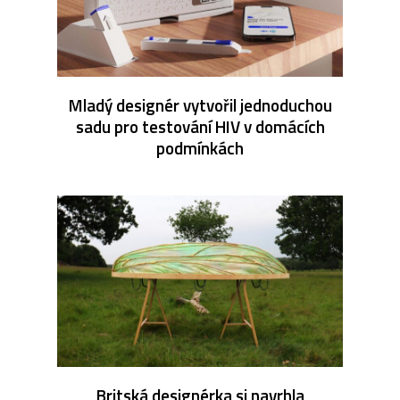
Mladý designér vytvořil jednoduchou
sadu pro testování HIV v domácích
podmínkách
Britská designérka si navrhla