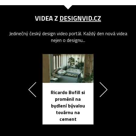
VIDEA Z
DESIGNVID.CZ
Jedinečný český design video portál. Každý den nová videa
nejen o designu...
Ricardo Bofill si
Přichází ten
proměnil na
propracovan
bydlení bývalou
elektronic
továrnu na
zápisník
cement
reMarkable