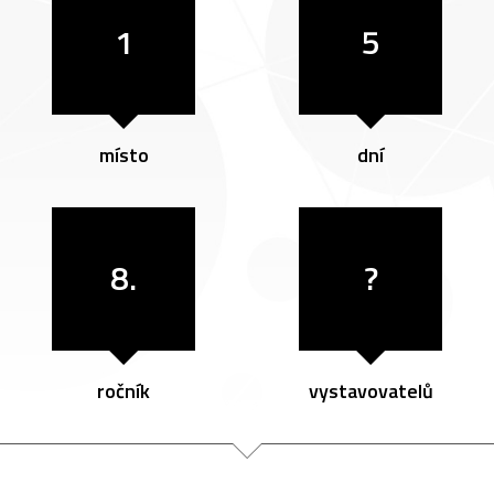
1
5
místo
dní
8.
?
ročník
vystavovatelů