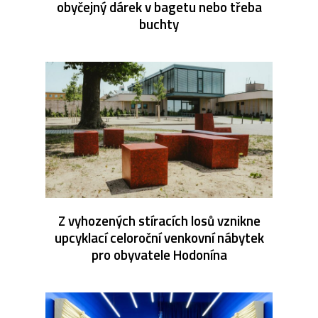
obyčejný dárek v bagetu nebo třeba
buchty
Z vyhozených stíracích losů vznikne
upcyklací celoroční venkovní nábytek
pro obyvatele Hodonína