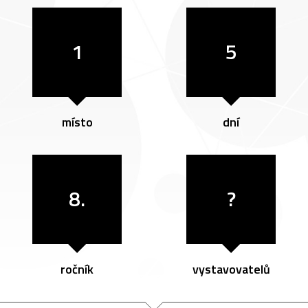
1
5
místo
dní
8.
?
ročník
vystavovatelů