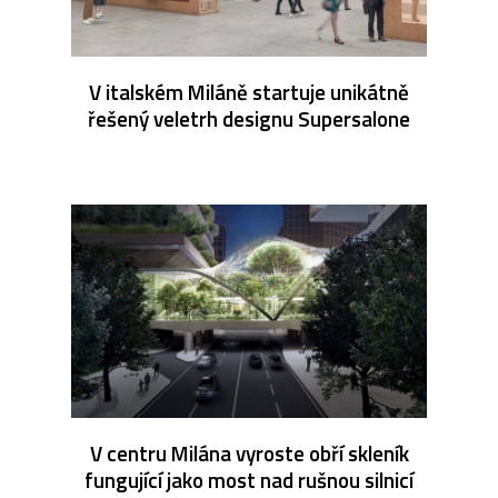
V italském Miláně startuje unikátně
řešený veletrh designu Supersalone
V centru Milána vyroste obří skleník
fungující jako most nad rušnou silnicí