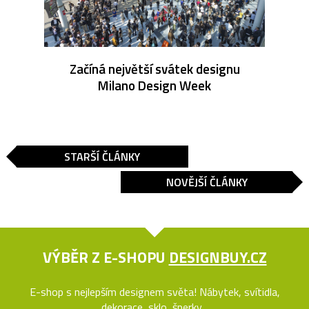
Začíná největší svátek designu
Milano Design Week
STARŠÍ ČLÁNKY
NOVĚJŠÍ ČLÁNKY
VÝBĚR Z E-SHOPU
DESIGNBUY.CZ
E-shop s nejlepším designem světa! Nábytek, svítidla,
dekorace, sklo, šperky...