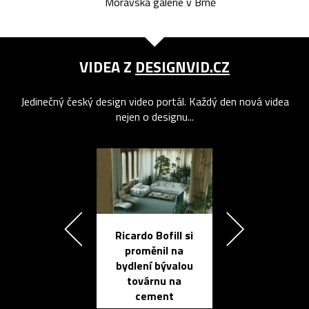
Moravská galerie v Brně
VIDEA Z
DESIGNVID.CZ
Jedinečný český design video portál. Každý den nová videa
nejen o designu...
Ricardo Bofill si
Přichází ten
proměnil na
propracovan
bydlení bývalou
elektronic
továrnu na
zápisník
cement
reMarkable