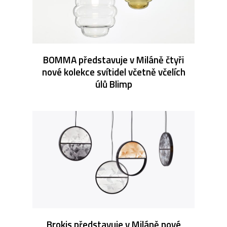
BOMMA představuje v Miláně čtyři
nové kolekce svítidel včetně včelích
úlů Blimp
Brokis představuje v Miláně nové