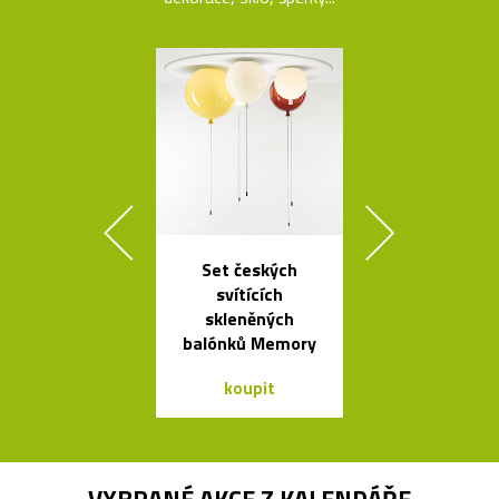
Set českých
České
svítících
minimalisti
skleněných
skleněné vázy
balónků Memory
koupit
koupit
VYBRANÉ AKCE Z
KALENDÁŘE