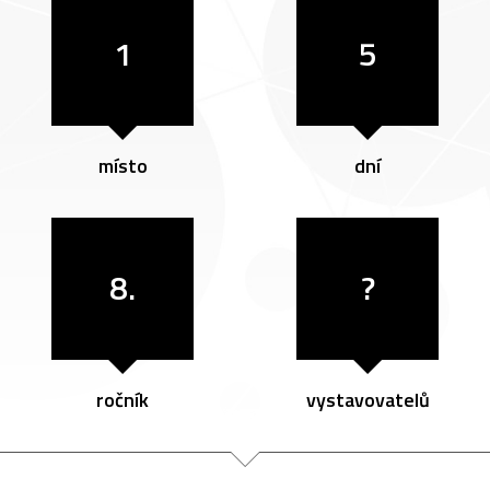
1
5
místo
dní
8.
?
ročník
vystavovatelů