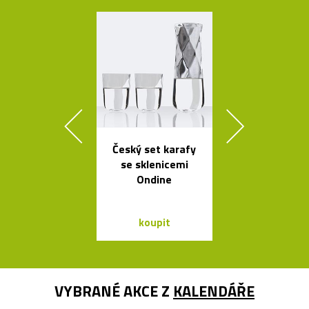
Český set karafy
Stolní skle
se sklenicemi
mini skleníky
Ondine
koupit
koupit
VYBRANÉ AKCE Z
KALENDÁŘE