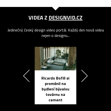
VIDEA Z
DESIGNVID.CZ
Jedinečný český design video portál. Každý den nová videa
nejen o designu...
Ricardo Bofill si
Přichází ten
proměnil na
propracovan
bydlení bývalou
elektronic
továrnu na
zápisník
cement
reMarkable