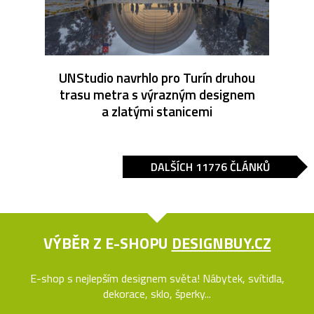
UNStudio navrhlo pro Turín druhou
trasu metra s výrazným designem
a zlatými stanicemi
DALŠÍCH 11776 ČLÁNKŮ
VÝBĚR Z E-SHOPU
DESIGNBUY.CZ
E-shop s nejlepším designem světa! Nábytek, svítidla,
dekorace, sklo, šperky...