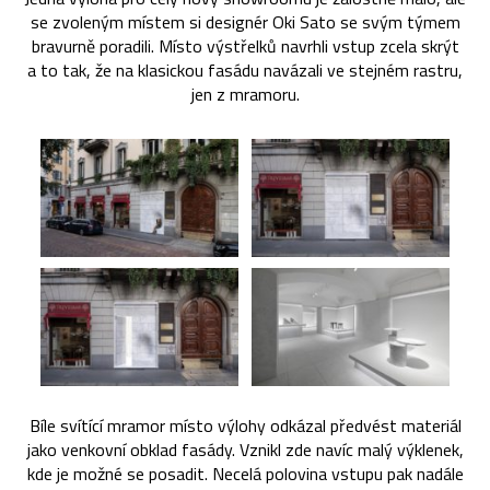
se zvoleným místem si designér Oki Sato se svým týmem
bravurně poradili. Místo výstřelků navrhli vstup zcela skrýt
a to tak, že na klasickou fasádu navázali ve stejném rastru,
jen z mramoru.
Bíle svítící mramor místo výlohy odkázal předvést materiál
jako venkovní obklad fasády. Vznikl zde navíc malý výklenek,
kde je možné se posadit. Necelá polovina vstupu pak nadále