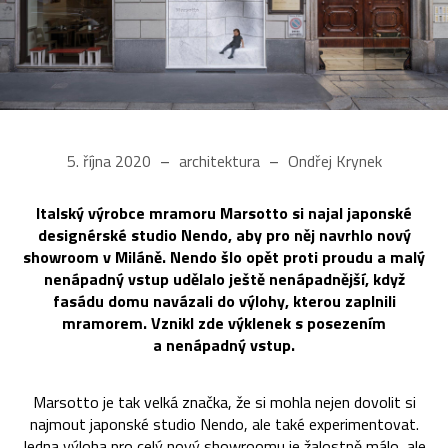
5. října 2020
architektura
Ondřej Krynek
Italský výrobce mramoru Marsotto si najal japonské
designérské studio Nendo, aby pro něj navrhlo nový
showroom v Miláně. Nendo šlo opět proti proudu a malý
nenápadný vstup udělalo ještě nenápadnější, když
fasádu domu navázali do výlohy, kterou zaplnili
mramorem. Vznikl zde výklenek s posezením
a nenápadný vstup.
Marsotto je tak velká značka, že si mohla nejen dovolit si
najmout japonské studio Nendo, ale také experimentovat.
Jedna výloha pro celý nový showroomu je žalostně málo, ale