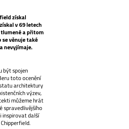
ield získal
získal v 69 letech
, tlumené a přitom
b se věnuje také
a nevyjímaje.
 být spojen
. Beru toto ocenění
statu architektury
existenčních výzev,
itekti můžeme hrát
ké spravedlivějšího
 inspirovat další
 Chipperfield.