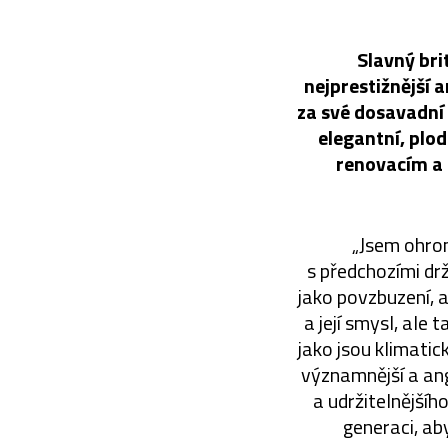
Slavný bri
nejprestižnější a
za své dosavadní 
elegantní, plod
renovacím a 
„Jsem ohro
s předchozími drži
jako povzbuzení, 
a její smysl, ale 
jako jsou klimati
významnější a anga
a udržitelnějšíh
generaci, aby