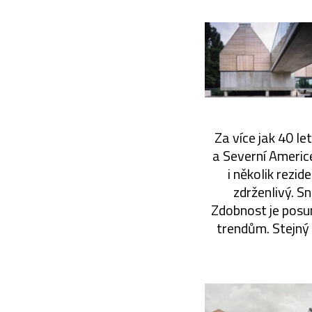
Za více jak 40 le
a Severní Americ
i několik rezid
zdrženlivý. S
Zdobnost je posu
trendům. Stejný 