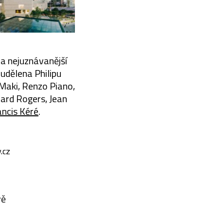
í a nejuznávanější
a udělena Philipu
 Maki, Renzo Piano,
ard Rogers, Jean
ancis Kéré
.
.cz
vě