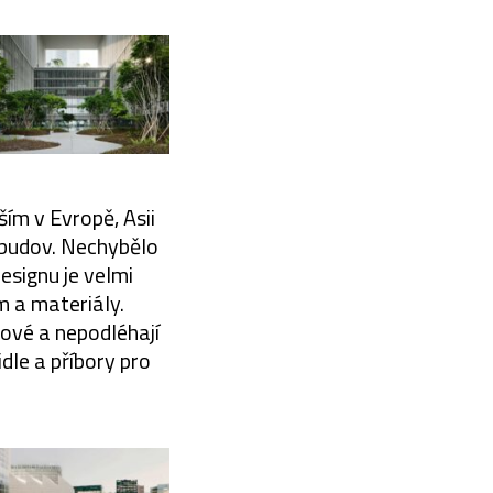
ším v Evropě, Asii
 budov. Nechybělo
designu je velmi
m a materiály.
ové a nepodléhají
dle a příbory pro