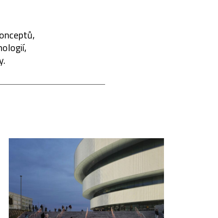
konceptů,
ologií,
y.