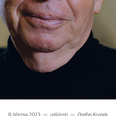
8. března 2023
––
události
––
Ondřej Krynek