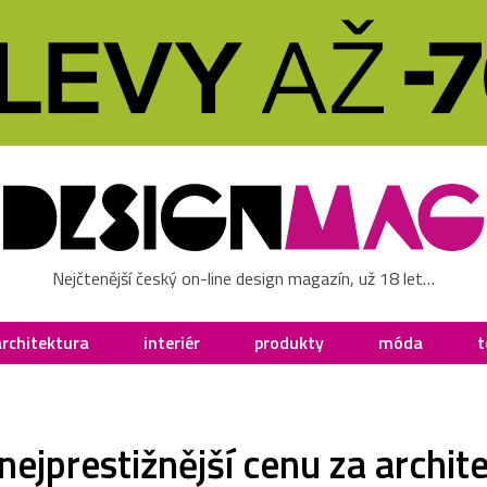
Nejčtenější český on-line design magazín, už 18 let…
architektura
interiér
produkty
móda
t
 nejprestižnější cenu za archit