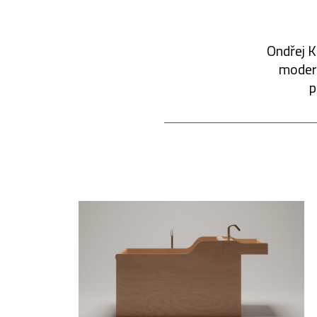
Ondřej K
modern
p