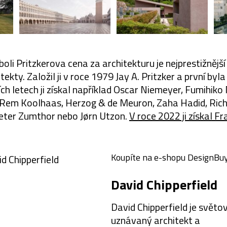
boli Pritzkerova cena za architekturu je nejprestižnějš
ekty. Založil ji v roce 1979 Jay A. Pritzker a první byl
ích letech ji získal například Oscar Niemeyer, Fumihiko
Rem Koolhaas, Herzog & de Meuron, Zaha Hadid, Rich
eter Zumthor nebo Jørn Utzon.
V roce 2022 ji získal Fr
Koupíte na e-shopu DesignBuy
David Chipperfield
David Chipperfield je světo
uznávaný architekt a