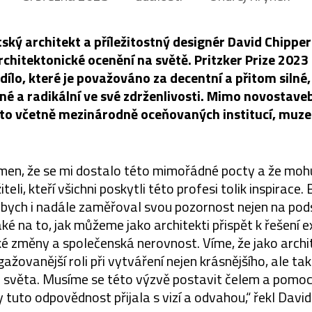
tský architekt a příležitostný designér David Chipperf
rchitektonické ocenění na světě. Pritzker Prize 2023 
dílo, které je považováno za decentní a přitom silné
né a radikální ve své zdrženlivosti. Mimo novostave
to včetně mezinárodně oceňovaných institucí, muze
men, že se mi dostalo této mimořádné pocty a že mohu
teli, kteří všichni poskytli této profesi tolik inspirace
abych i nadále zaměřoval svou pozornost nejen na pod
také na to, jak můžeme jako architekti přispět k řešení 
cké změny a společenská nerovnost. Víme, že jako arch
žovanější roli při vytváření nejen krásnějšího, ale ta
o světa. Musíme se této výzvě postavit čelem a pomoci
 tuto odpovědnost přijala s vizí a odvahou,“ řekl David