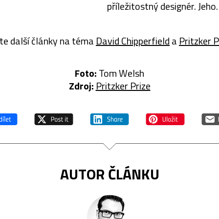
příležitostný designér. Jeho
tvorba vyniká čistými tvary
jednoduchými materiály a
te další články na téma
David Chipperfield
a
Pritzker P
funkčností. Stejně jako v
architektuře i jeho produkty
jsou…
Foto:
Tom Welsh
Zdroj:
Pritzker Prize
AUTOR ČLÁNKU