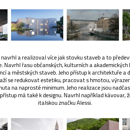
t navrhl a realizoval více jak stovku staveb a to předev
e. Navrhl řasu občanských, kulturních a akademických
encí a městských staveb. Jeho přístup k architektuře a 
naží se redukovat estetiku, pracovat s hmotou, výraze
nuta na naprosté minimum. Jeho realizace jsou nadčas
přístup má také k designu. Navrhl například kávovar, ži
italskou značku Alessi.