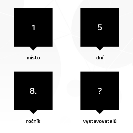
1
5
místo
dní
8.
?
ročník
vystavovatelů