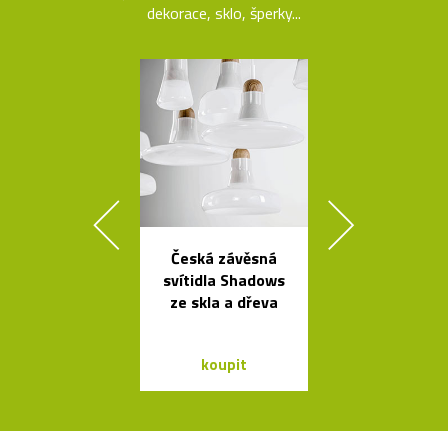
dekorace, sklo, šperky...
Česká závěsná
Stolní i stoj
svítidla Shadows
lampy Ballo
ze skla a dřeva
ručně foukané
koupit
koupit