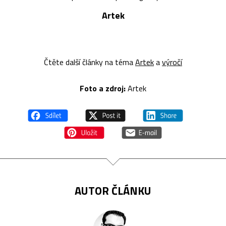
Artek
Čtěte další články na téma
Artek
a
výročí
Foto a z
droj:
Artek
AUTOR ČLÁNKU