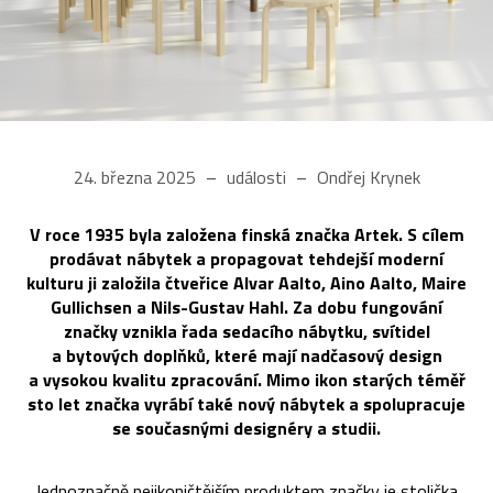
24. března 2025
události
Ondřej Krynek
V roce 1935 byla založena finská značka Artek. S cílem
prodávat nábytek a propagovat tehdejší moderní
kulturu ji založila čtveřice Alvar Aalto, Aino Aalto, Maire
Gullichsen a Nils-Gustav Hahl. Za dobu fungování
značky vznikla řada sedacího nábytku, svítidel
a bytových doplňků, které mají nadčasový design
a vysokou kvalitu zpracování. Mimo ikon starých téměř
sto let značka vyrábí také nový nábytek a spolupracuje
se současnými designéry a studii.
Jednoznačně nejikoničtějším produktem značky je stolička