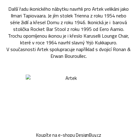
Další řadu ikonického nábytku navrhli pro Artek velikáni jako
Ilmari Tapiovaara. Je jím stolek Trienna z roku 1954 nebo
série židlí a křesel Domu z roku 1946. Ikonická je i barová
stolička Rocket Bar Stool z roku 1995 od Eero Aarnio.
Trochu opomíjenou ikonou je i křeslo Karuselli Lounge Chair,
které v roce 1964 navrhl slavný Yrjö Kukkapuro.
V současnosti Artek spolupracuje například s dvojicí Ronan &
Erwan Bouroullec.
Koupíte na e-shopu DesignBuy.cz