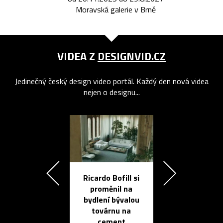
Moravská galerie v Brně
VIDEA Z
DESIGNVID.CZ
Jedinečný český design video portál. Každý den nová videa
nejen o designu...
Ricardo Bofill si
Přichází ten
proměnil na
propracovan
bydlení bývalou
elektronic
továrnu na
zápisník
cement
reMarkable