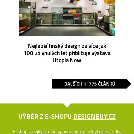
Nejlepší finský design za více jak
100 uplynulých let přibližuje výstava
Utopia Now
DALŠÍCH 11775 ČLÁNKŮ
VÝBĚR Z E-SHOPU
DESIGNBUY.CZ
E-shop s nejlepším designem světa! Nábytek, svítidla,