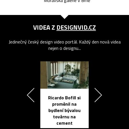
Moravská galerie v Brně
VIDEA Z
DESIGNVID.CZ
Jedinečný český design video portál. Každý den nová videa
nejen o designu...
Ricardo Bofill si
Přichází ten
proměnil na
propracovan
bydlení bývalou
elektronic
továrnu na
zápisník
cement
reMarkable