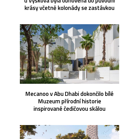
u Vyškova byla obnovena do původní
krásy včetně kolonády se zastávkou
Mecanoo v Abu Dhabi dokončilo bílé
Muzeum přírodní historie
inspirované čedičovou skálou