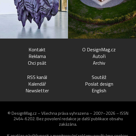
Kontakt
O DesignMag.cz
Reklama
Autoři
Chci psát
Archiv
RSS kanál
Soutěž
Kalendář
Poslat design
Newsletter
English
© DesignMag.cz – Všechna práva vyhrazena – 2007–2026 – ISSN
2464-6202.
Bez povolení redakce je další publikace obsahu
zakázána.
K analýze návštěvnosti a monitorování reklamy používáme
cookies
.