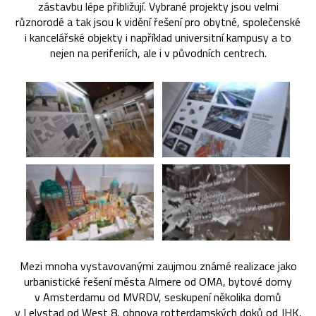
zástavbu lépe přibližují. Vybrané projekty jsou velmi
různorodé a tak jsou k vidění řešení pro obytné, společenské
i kancelářské objekty i například universitní kampusy a to
nejen na periferiích, ale i v původních centrech.
Mezi mnoha vystavovanými zaujmou známé realizace jako
urbanistické řešení města Almere od OMA, bytové domy
v Amsterdamu od MVRDV, seskupení několika domů
v Lelystad od West 8, obnova rotterdamských doků od JHK,