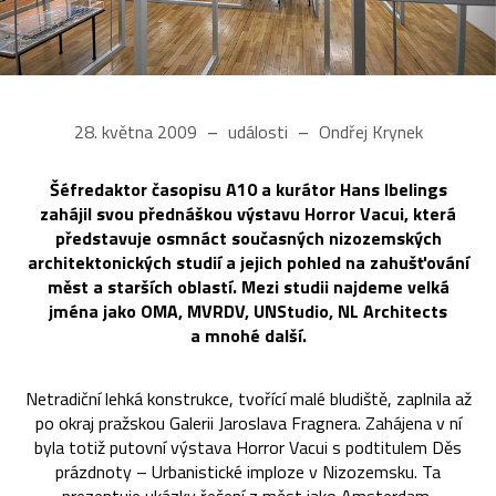
28. května 2009
události
Ondřej Krynek
Šéfredaktor časopisu A10 a kurátor Hans Ibelings
zahájil svou přednáškou výstavu Horror Vacui, která
představuje osmnáct současných nizozemských
architektonických studií a jejich pohled na zahušťování
měst a starších oblastí. Mezi studii najdeme velká
jména jako OMA, MVRDV, UNStudio, NL Architects
a mnohé další.
Netradiční lehká konstrukce, tvořící malé bludiště, zaplnila až
po okraj pražskou Galerii Jaroslava Fragnera. Zahájena v ní
byla totiž putovní výstava Horror Vacui s podtitulem Děs
prázdnoty – Urbanistické imploze v Nizozemsku. Ta