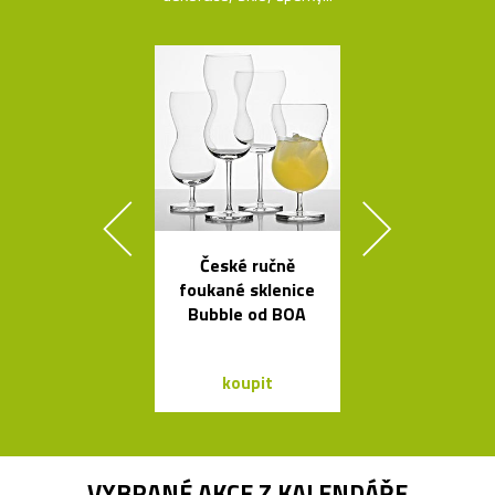
České ručně
Prémiové ita
foukané sklenice
polstrova
Bubble od BOA
postele o
Bontempi Le
Design
koupit
koupit
VYBRANÉ AKCE Z
KALENDÁŘE