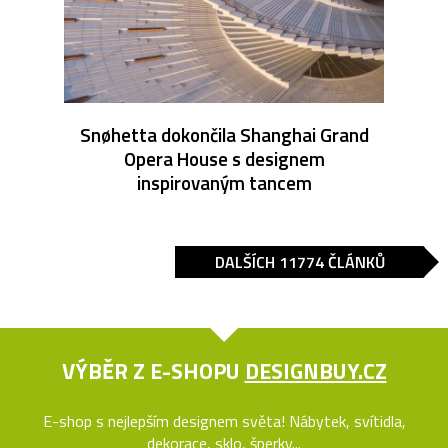
Snøhetta dokončila Shanghai Grand
Opera House s designem
inspirovaným tancem
DALŠÍCH 11774 ČLÁNKŮ
VÝBĚR Z E-SHOPU
DESIGNBUY.CZ
E-shop s nejlepším designem světa! Nábytek, svítidla,
dekorace, sklo, šperky...