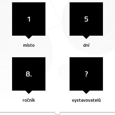
1
5
místo
dní
8.
?
ročník
vystavovatelů