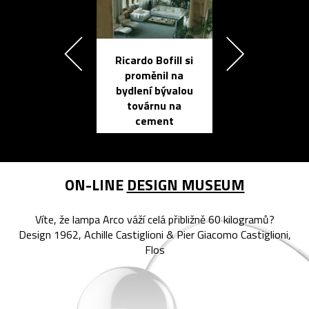
Ricardo Bofill si
Přichází ten
proměnil na
propracovan
bydlení bývalou
elektronic
továrnu na
zápisník
cement
reMarkable
ON-LINE
DESIGN MUSEUM
Víte, že lampa Arco váží celá přibližně 60 kilogramů?
Design 1962, Achille Castiglioni & Pier Giacomo Castiglioni,
Flos