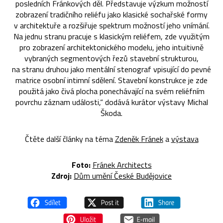
posledních Fránkových děl. Představuje výzkum možností
zobrazení tradičního reliéfu jako klasické sochařské formy
v architektuře a rozšiřuje spektrum možností jeho vnímání.
Na jednu stranu pracuje s klasickým reliéfem, zde využitým
pro zobrazení architektonického modelu, jeho intuitivně
vybraných segmentových řezů stavební strukturou,
na stranu druhou jako mentální stenograf vpisující do pevné
matrice osobní intimní sdělení. Stavební konstrukce je zde
použitá jako čivá plocha ponechávající na svém reliéfním
povrchu záznam události,“ dodává kurátor výstavy Michal
Škoda.
Čtěte další články na téma
Zdeněk Fránek
a
výstava
Foto:
Fránek Architects
Zdroj:
Dům umění České Budějovice