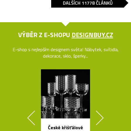
DALŠÍCH 11778 ČLÁNKŮ
VÝBĚR Z E-SHOPU
DESIGNBUY.CZ
E-shop s nejlepším designem světa! Nábytek, svítidla,
dekorace, sklo, šperky...
České křišťálové
Ručně fouk