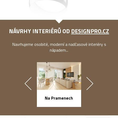
NÁVRHY INTERIÉRŮ OD
DESIGNPRO.CZ
Navrhujeme osobité, moderní a nadčasové interiéry s
nápadem...
náměstí Na Ba
Na Pramenech