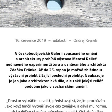
16. července 2019
události
Ondřej Krynek
V českobudějovické Galerii současného umění
a architektury probíhá výstava Mental Relief
neúnavného experimentátora a uznávaného architekta
Zdeňka Fránka. Až do 25. srpna je možné zhlédnout
výstavní projekt čítající poslední projekty. Neukazuje
je jen jako architektonická díla, ale také jakýsi reliéf
podobně jako v sochařském umění.
„Prostor vytvářím zevnitř, představuji si, že jím procházím.
Jako když hrnčíř vytváří svoje dílo zvnějšku a dává mu formu,
tak to dělám stejným způsobem zevnitř. Ostatně dříve