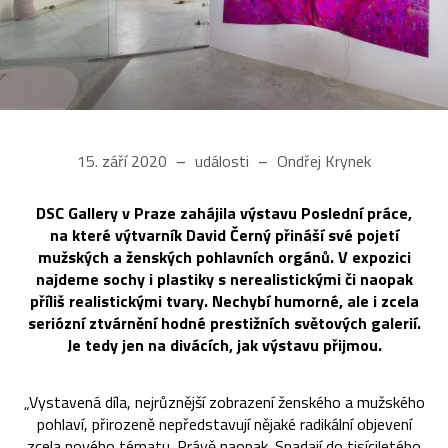
15. září 2020
události
Ondřej Krynek
DSC Gallery v Praze zahájila výstavu Poslední práce,
na které výtvarník David Černý přináší své pojetí
mužských a ženských pohlavních orgánů. V expozici
najdeme sochy i plastiky s nerealistickými či naopak
příliš realistickými tvary. Nechybí humorné, ale i zcela
seriózní ztvárnění hodné prestižních světových galerií.
Je tedy jen na divácích, jak výstavu přijmou.
„Vystavená díla, nejrůznější zobrazení ženského a mužského
pohlaví, přirozeně nepředstavují nějaké radikální objevení
zcela nového tématu. Právě naopak. Spadají do tisíciletého