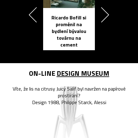
Ricardo Bofill si
Přichází ten
proměnil na
propracovan
bydlení bývalou
elektronic
továrnu na
zápisník
cement
reMarkable
ON-LINE
DESIGN MUSEUM
Víte, že lis na citrusy Juicy Salif byl navržen na papírové
prostírání?
Design 1988, Philippe Starck, Alessi