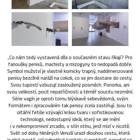
„Co nám tedy vystavená díla o současném stavu říkají? Pro
fanoušky penisů, machisty a mizogyny to nedopadá dobře.
Symbol mužství je vlastně komicky trapný, naddimenzované
penisy bezcílně naráží na cokoli, co se jim dostane do cesty.
Svou tupostí vzbuzují zasloužený posměch. Ponorka, ani
svou velikostí, pocit nepatřičnosti a téměř soucitu nezmění.
Série vagín je oproti tomu blýskavě sebevědomá, svým
formátem i zpracováním tak penisy zcela zastiňují. Jsou to
oltářní fetiše vzývající krásu tvaru i sofistikovanou
technologii, nedostupný ideál, který se ale mění
i v nekompromisní zrcadlo, v stín stínu, jenž mizí v nicotě.
Svět od doby hliněných Venuší urazil dlouhou cestu, která
je plná zvratů, její jednotlivé kapitoly si protiřečí, napadají se,