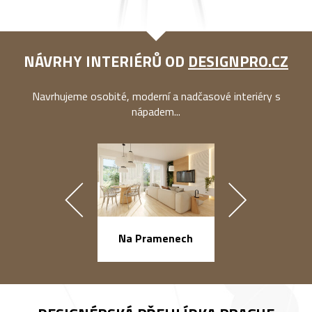
NÁVRHY INTERIÉRŮ OD
DESIGNPRO.CZ
Navrhujeme osobité, moderní a nadčasové interiéry s
nápadem...
náměstí Na Ba
Na Pramenech