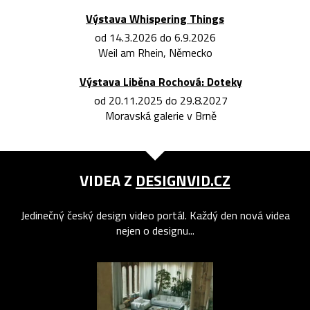
Výstava Whispering Things
od 14.3.2026 do 6.9.2026
Weil am Rhein, Německo
Výstava Liběna Rochová: Doteky
od 20.11.2025 do 29.8.2027
Moravská galerie v Brně
VIDEA Z
DESIGNVID.CZ
Jedinečný český design video portál. Každý den nová videa
nejen o designu...