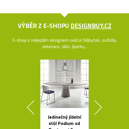
VÝBĚR Z E-SHOPU
DESIGNBUY.CZ
E-shop s nejlepším designem světa! Nábytek, svítidla,
dekorace, sklo, šperky...
Jedinečný jídelní
Křišťálová sví
stůl Podium od
ve tvaru ob