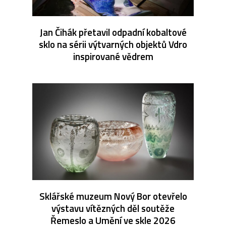
Jan Čihák přetavil odpadní kobaltové
sklo na sérii výtvarných objektů Vdro
inspirované vědrem
Sklářské muzeum Nový Bor otevřelo
výstavu vítězných děl soutěže
Řemeslo a Umění ve skle 2026