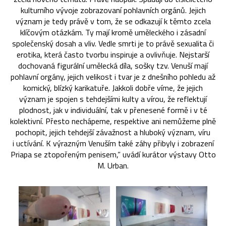
kulturního vývoje zobrazovaní pohlavních orgánů. Jejich
význam je tedy právě v tom, že se odkazují k těmto zcela
klíčovým otázkám. Ty mají kromě uměleckého i zásadní
společenský dosah a vliv. Vedle smrti je to právě sexualita či
erotika, která často tvorbu inspiruje a ovlivňuje. Nejstarší
dochovaná figurální umělecká díla, sošky tzv. Venuší mají
pohlavní orgány, jejich velikost i tvar je z dnešního pohledu až
komický, blízký karikatuře. Jakkoli dobře víme, že jejich
význam je spojen s tehdejšími kulty a vírou, že reflektují
plodnost, jak v individuální, tak v přenesené formě i v té
kolektivní. Přesto nechápeme, respektive ani nemůžeme plně
pochopit, jejich tehdejší závažnost a hluboký význam, víru
i uctívání. K výrazným Venuším také záhy přibyly i zobrazení
Priapa se ztopořeným penisem,” uvádí kurátor výstavy Otto
M. Urban.