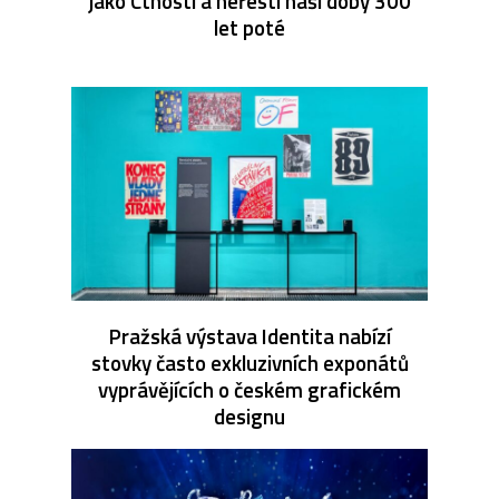
jako Ctnosti a neřesti naší doby 300
let poté
Pražská výstava Identita nabízí
stovky často exkluzivních exponátů
vyprávějících o českém grafickém
designu