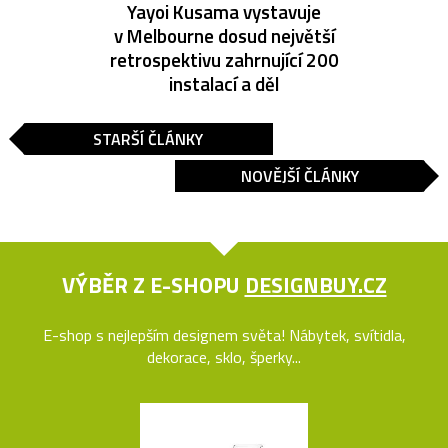
Yayoi Kusama vystavuje
v Melbourne dosud největší
retrospektivu zahrnující 200
instalací a děl
STARŠÍ ČLÁNKY
NOVĚJŠÍ ČLÁNKY
VÝBĚR Z E-SHOPU
DESIGNBUY.CZ
E-shop s nejlepším designem světa! Nábytek, svítidla,
dekorace, sklo, šperky...