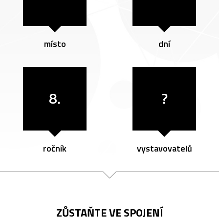
místo
dní
8.
?
ročník
vystavovatelů
ZŮSTAŇTE VE SPOJENÍ