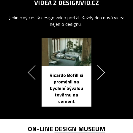
VIDEA Z
DESIGNVID.CZ
Jedinečný český design video portál. Každý den nová videa
nejen o designu...
Ricardo Bofill si
Přichází ten
proměnil na
propracovan
bydlení bývalou
elektronic
továrnu na
zápisník
cement
reMarkable
ON-LINE
DESIGN MUSEUM