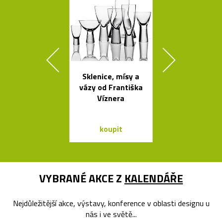
Sklenice, mísy a
Židle a stol
vázy od Františka
kolekce I
Víznera
Between 
&Traditio
koupit
koupit
VYBRANÉ AKCE Z
KALENDÁŘE
Nejdůležitější akce, výstavy, konference v oblasti designu u
nás i ve světě...