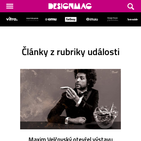
Články z rubriky události
Maxim Velčovský otevřel výstavu