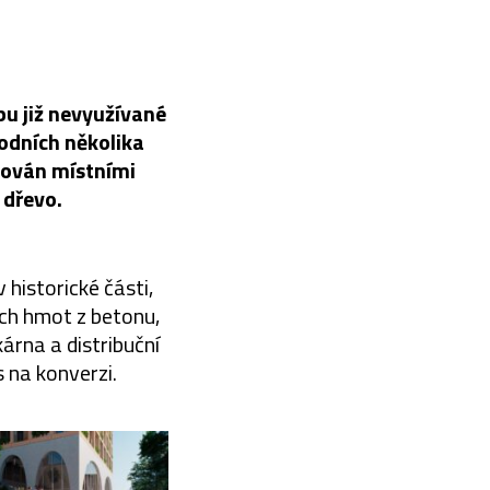
bu již nevyužívané
odních několika
rován místními
 dřevo.
 historické části,
ch hmot z betonu,
árna a distribuční
 na konverzi.