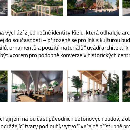
 vychází z jedinečné identity Kielu, která odhaluje ar
 jej do současnosti – přirozeně se prolíná s kulturou b
lů, ornamentů a použití materiálů,“ uvádí architekti k 
být vzorem pro podobné konverze v historických cent
echají jen malou část původních betonových budov, z 
odrážející tvary podloubí, vytvoří veřejně přístupné p