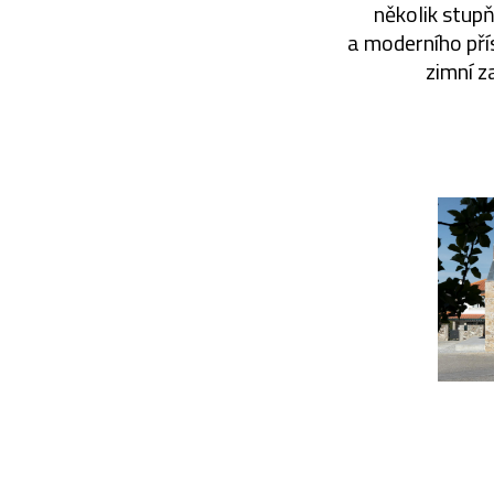
několik stup
a moderního pří
zimní z