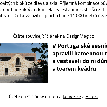
ňovitých bloků ze dřeva a skla. Příjemná kombinace pů
stupu bude ukrývat kanceláře, restaurace, střešní zah
ahradu. Celková užitná plocha bude 11 000 metrů čtve
Čtěte související článek na DesignMag.cz
V Portugalské vesni
opravili kamennou 
a vestavěli do ní dů
s tvarem kvádru
Čtěte další články na téma
konverze
a
Effekt