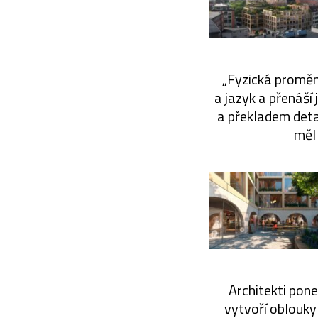
„Fyzická proměna
a jazyk a přenáší
a překladem detai
měl 
Architekti pon
vytvoří oblouky 