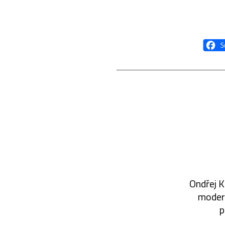
Ondřej K
modern
p