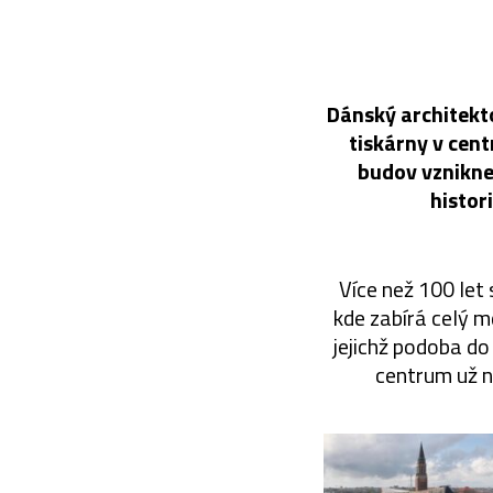
Dánský architekto
tiskárny v cen
budov vznikne
histor
Více než 100 let 
kde zabírá celý 
jejichž podoba do
centrum už n