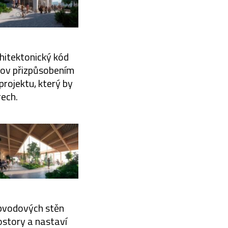
chitektonický kód
udov přizpůsobením
projektu, který by
rech.
obvodových stěn
rostory a nastaví