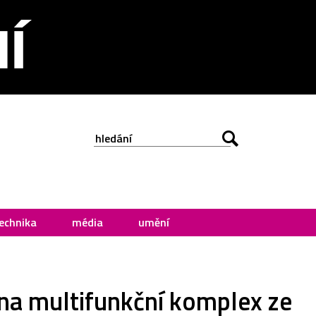
echnika
média
umění
 na multifunkční komplex ze