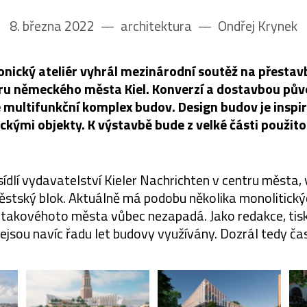
8. března 2022
––
architektura
––
Ondřej Krynek
nický ateliér vyhrál mezinárodní soutěž na přestav
tru německého města Kiel. Konverzí a dostavbou pův
 multifunkční komplex budov. Design budov je inspi
ickými objekty. K výstavbě bude z velké části použito
sídlí vydavatelství Kieler Nachrichten v centru města, v
městský blok. Aktuálně má podobu několika monolitický
 takovéhoto města vůbec nezapadá. Jako redakce, tisk
ejsou navíc řadu let budovy využívány. Dozrál tedy čas