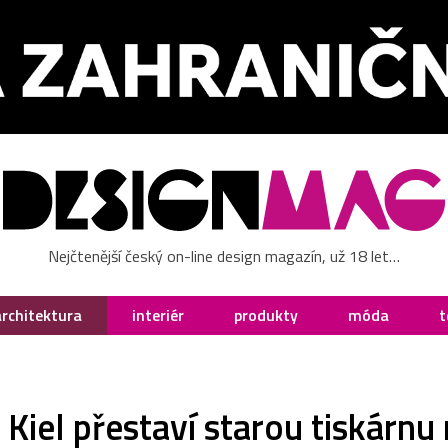
Nejčtenější český on-line design magazín, už 18 let…
architektura
interiér
produkty
móda
t
iel přestaví starou tiskárnu