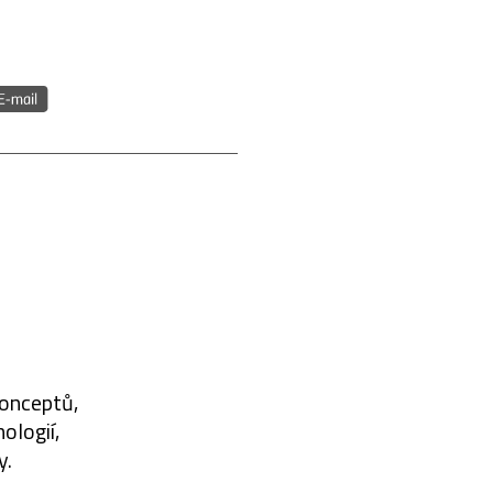
konceptů,
ologií,
y.