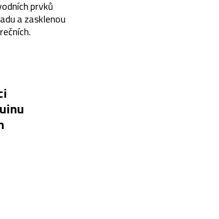
vodních prvků
radu a zasklenou
rečních.
ci
ruinu
m