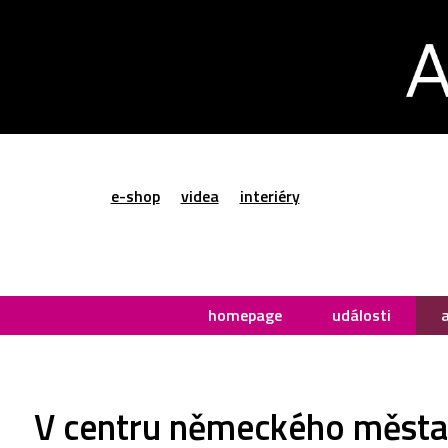
e-shop
videa
interiéry
homepage
události
V centru německého města K