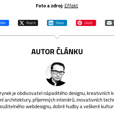
Foto a z
droj:
Effekt
AUTOR ČLÁNKU
rynek je obdivovatel nápaditého designu, kreativních 
í architektury, příjemných interiérů, inovativních techn
oužitelného webdesignu, dobré hudby a veškeré kultur