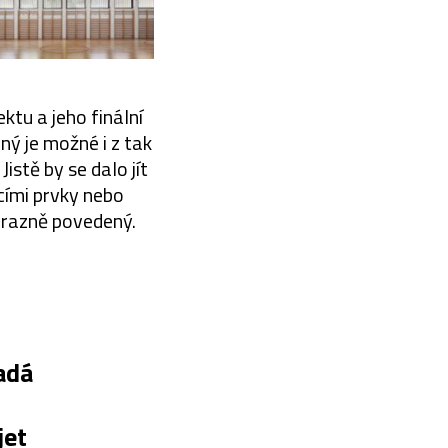
ektu a jeho finální
ný je možné i z tak
istě by se dalo jít
acími prvky nebo
výrazně povedený.
adá
jet