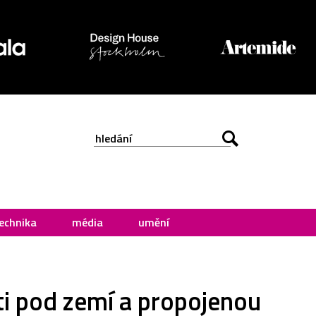
echnika
média
umění
ti pod zemí a propojenou