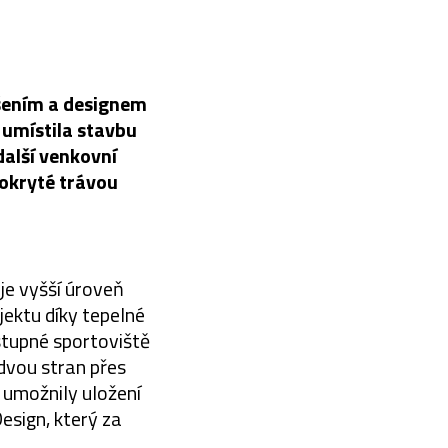
ešením a designem
umístila stavbu
 další venkovní
pokryté trávou
je vyšší úroveň
jektu díky tepelné
ístupné sportoviště
 dvou stran přes
 umožnily uložení
esign, který za