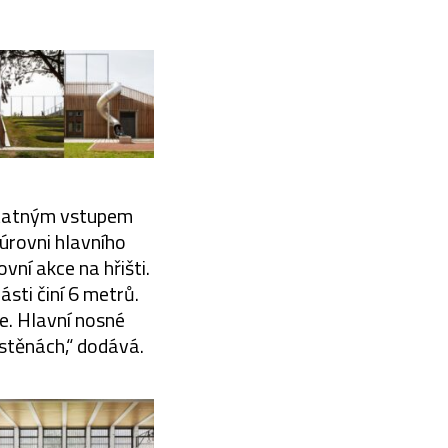
ostatným vstupem
 úrovni hlavního
vní akce na hřišti.
sti činí 6 metrů.
e. Hlavní nosné
 stěnách,“ dodává.