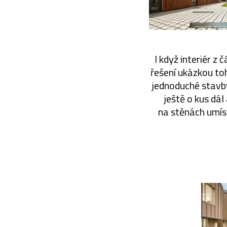
I když interiér z 
řešení ukázkou toh
jednoduché stavby 
ještě o kus dál
na stěnách umíst