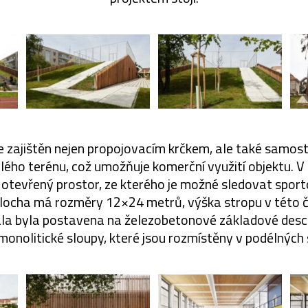
je zajištěn nejen propojovacím krčkem, ale také sam
hlého terénu, což umožňuje komerční využití objektu. V
otevřený prostor, ze kterého je možné sledovat sporto
ocha má rozměry 12×24 metrů, výška stropu v této čá
la byla postavena na železobetonové základové desc
monolitické sloupy, které jsou rozmístěny v podélných