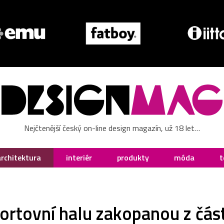
Nejčtenější český on-line design magazín, už 18 let…
architektura
interiér
produkty
móda
t
portovní halu zakopanou z čás