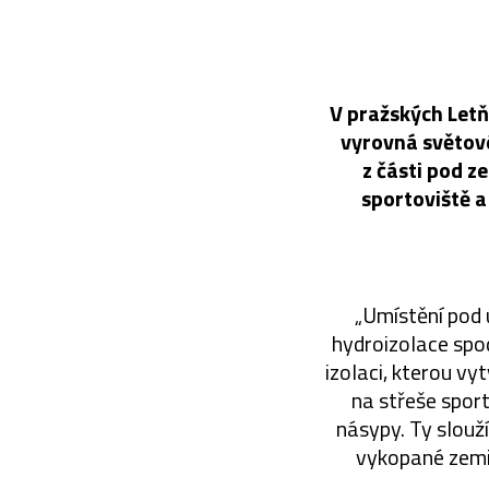
V pražských Letň
vyrovná světov
z části pod ze
sportoviště a
„Umístění pod 
hydroizolace spod
izolaci, kterou vy
na střeše sport
násypy. Ty slouž
vykopané zemin