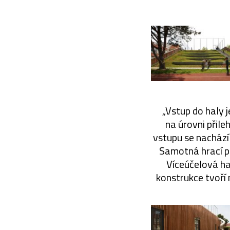
„Vstup do haly 
na úrovni přile
vstupu se nachází 
Samotná hrací pl
Víceúčelová ha
konstrukce tvoří 