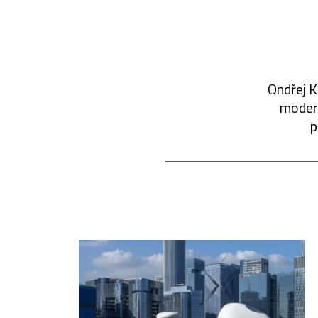
Ondřej K
modern
p