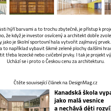
části hýří barvami a to trochu zbytečně, je přístup k proj
o, že když je investor osvícený a architekt dobře zvole
jako je školní sportovní hala vytvořit zajímavý prvek. J
 a to například vybavit šikmé zelené plochy dalšími hr
it třeba lezecké nebo cvičební prvky. I tak je projekt 
Uchází se i proto o Českou cenu za architekturu.
Čtěte související článek na DesignMag.cz
Kanadská škola vyp
jako malá vesnice
a nechává děti rozví