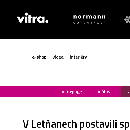
e-shop
videa
interiéry
homepage
události
V Letňanech postavili s