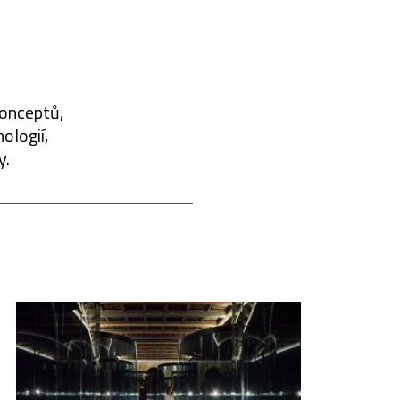
konceptů,
ologií,
y.