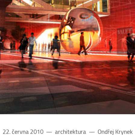
22. června 2010
––
architektura
––
Ondřej Krynek