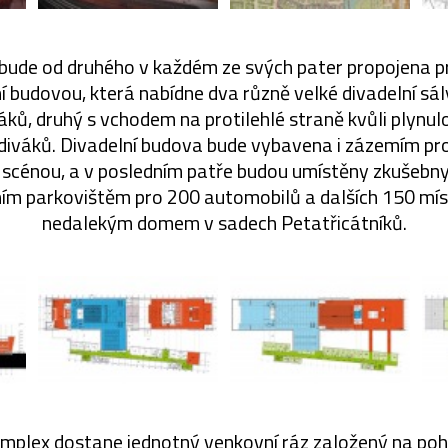
bude od druhého v každém ze svých pater propojena 
ní budovou, která nabídne dva různě velké divadelní sál
áků, druhý s vchodem na protilehlé straně kvůli plynul
diváků. Divadelní budova bude vybavena i zázemím pro
 scénou, a v posledním patře budou umístěny zkušebny
ním parkovištěm pro 200 automobilů a dalších 150 mí
nedalekým domem v sadech Petatřicátníků.
komplex dostane jednotný venkovní ráz založený na po