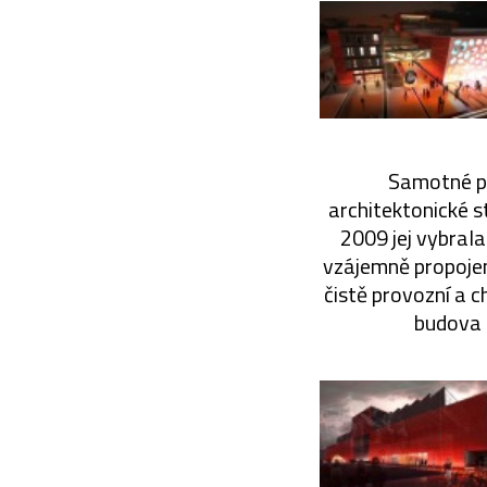
Samotné pě
architektonické s
2009 jej vybral
vzájemně propojen
čistě provozní a c
budova 