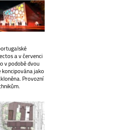
portugalské
ectos a v červenci
no v podobě dvou
e koncipována jako
nakloněna. Provozní
chnikům.