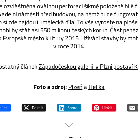
de ozvláštněna oválnou perforací šikmě položené bílé 
ivadelní náměstí před budovou, na němž bude fungovat
 si zde najdou i umělecká díla. To vše vyroste na ploš
mohl by stát asi 550 milionů českých korun. Část peně
 o Evropské město kultury 2015. Užívání stavby by moh
v roce 2014.
ostatný článek
Západočeskou galerii v Plzni postaví K
Foto a zdroj:
Plzeň
a
Helika