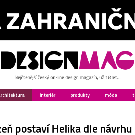
Nejčtenější český on-line design magazín, už 18 let…
architektura
interiér
produkty
móda
t
zeň postaví Helika dle návrhu