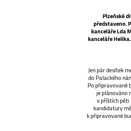
Plzeňské di
představeno. P
kanceláře Lda M
kanceláře Helik
Jen pár desítek m
do Palackého námě
Po připravované bu
je plánováno 
v příštích pěti
kandidatury měs
k připravované bu