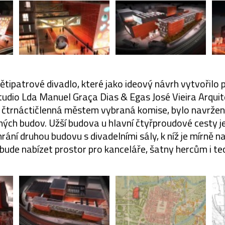
tipatrové divadlo, které jako ideový návrh vytvořilo 
tudio Lda Manuel Graça Dias & Egas José Vieira Arquit
a čtrnáctičlenná městem vybraná komise, bylo navrže
ých budov. Užší budova u hlavní čtyřproudové cesty j
hrání druhou budovu s divadelními sály, k níž je mírně 
bude nabízet prostor pro kanceláře, šatny hercům i te