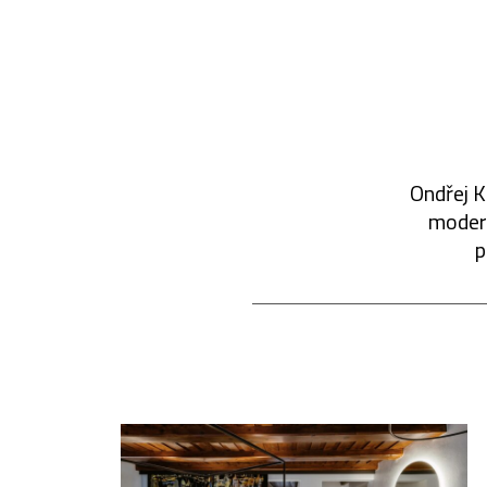
Ondřej K
modern
p