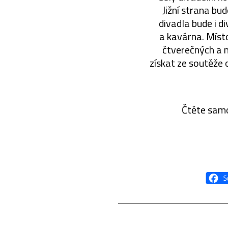
Jižní strana bu
divadla bude i d
a kavárna. Místo
čtverečných a 
získat ze soutěže
Čtěte sam