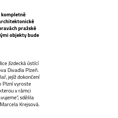
lo kompletně
architektonické
úpravách pražské
ými objekty bude
ce Jízdecká ústící
ova Divadla Plzeň.
ař, jejíž dokončení
 Plzní vyroste
, kterou v rámci
vujeme“, sdělila
 Marcela Krejsová.