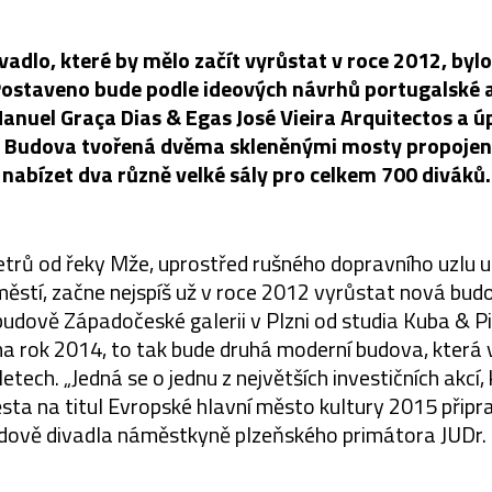
vadlo, které by mělo začít vyrůstat v roce 2012, by
ostaveno bude podle ideových návrhů portugalské 
anuel Graça Dias & Egas José Vieira Arquitectos a 
a. Budova tvořená dvěma skleněnými mosty propojen
nabízet dva různě velké sály pro celkem 700 diváků.
etrů od řeky Mže, uprostřed rušného dopravního uzlu uli
stí, začne nejspíš už v roce 2012 vyrůstat nová bud
dově Západočeské galerii v Plzni od studia Kuba & Pil
na rok 2014, to tak bude druhá moderní budova, která v
 letech. „Jedná se o jednu z největších investičních akcí
ta na titul Evropské hlavní město kultury 2015 připra
dově divadla náměstkyně plzeňského primátora JUDr.