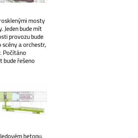
prosklenými mosty
y. Jeden bude mít
osti provozu bude
 scény a orchestr,
. Počítáno
st bude řešeno
hledovém betonu.