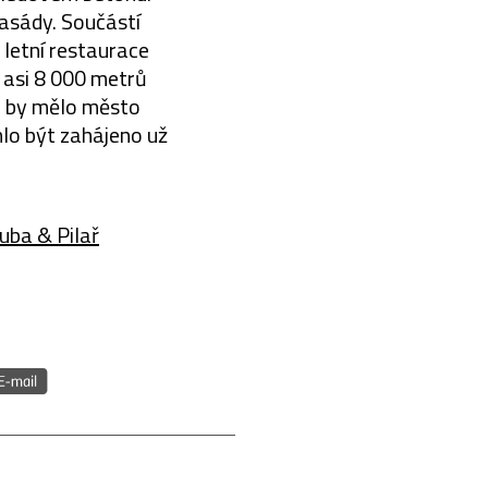
fasády. Součástí
 letní restaurace
e asi 8 000 metrů
z by mělo město
lo být zahájeno už
uba & Pilař