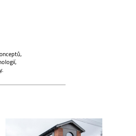
konceptů,
ologií,
y.