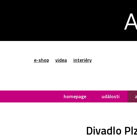
e-shop
videa
interiéry
homepage
události
Divadlo Pl