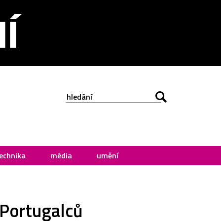
echnika
média
umění
 Portugalců