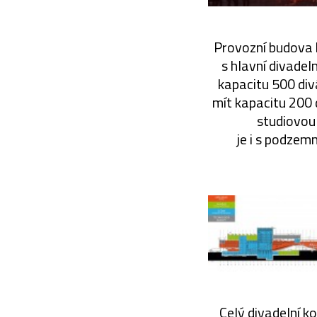
Provozní budova 
s hlavní divadel
kapacitu 500 div
mít kapacitu 200 
studiovou
je i s podzem
Celý divadelní 