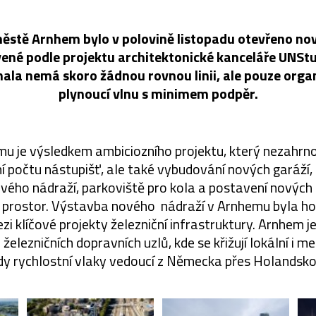
ěstě Arnhem bylo v polovině listopadu otevřeno no
ené podle projektu architektonické kanceláře UNStu
ala nemá skoro žádnou rovnou linii, ale pouze organ
plynoucí vlnu s minimem podpěr.
mu je výsledkem ambiciozního projektu, který nezahrn
ní počtu nástupišť, ale také vybudování nových garáž
sového nádraží, parkoviště pro kola a postavení nových
 prostor. Výstavba nového nádraží v Arnhemu byla h
i klíčové projekty železniční infrastruktury. Arnhem je
h železničních dopravních uzlů, kde se křižují lokální i m
udy rychlostní vlaky vedoucí z Německa přes Holandsko