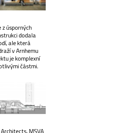
e z úsporných
nstrukci dodala
dí, ale která
ádraží v Arnhemu
ektu je komplexní
otlivými částmi.
 Architects, MSVA