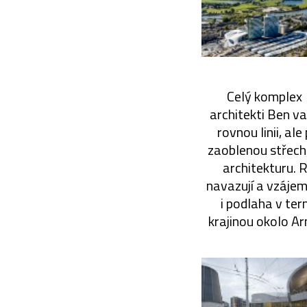
Celý komplex 
architekti Ben v
rovnou linii, al
zaoblenou střecho
architekturu. 
navazují a vzájem
i podlaha v ter
krajinou okolo Ar