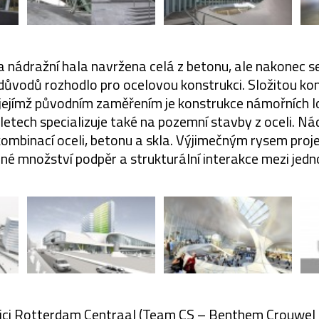
 nádražní hala navržena celá z betonu, ale nakonec s
důvodů rozhodlo pro ocelovou konstrukci. Složitou ko
jejímž původním zaměřením je konstrukce námořních lo
 letech specializuje také na pozemní stavby z oceli. N
 kombinací oceli, betonu a skla. Výjimečným rysem proj
né množství podpěr a strukturální interakce mezi jedn
špici Rotterdam Centraal (Team CS – Benthem Crouwel