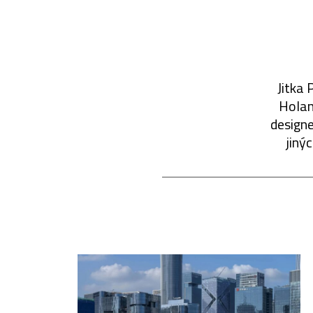
Jitka 
Holan
designe
jiný