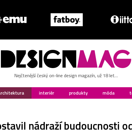
Nejčtenější český on-line design magazín, už 18 let…
architektura
interiér
produkty
móda
t
stavil nádraží budoucnosti o