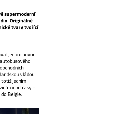
vé supermoderní
dio. Originálně
ické tvary tvořící
oval jenom novou
í, autobusového
 obchodních
olandskou vládou
 totiž jedním
ezinárodní trasy –
 do Belgie.