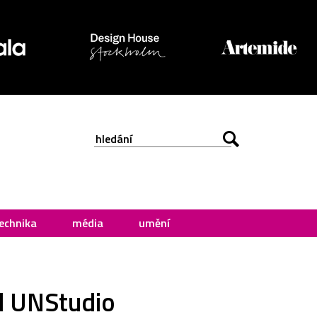
echnika
média
umění
d UNStudio