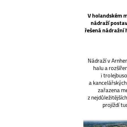
V holandském m
nádraží postav
řešená nádražní h
Nádraží v Arnhe
halu a rozšíře
i trolejbu
a kancelářských
zařazena mez
z nejdůležitějšíc
projíždí t