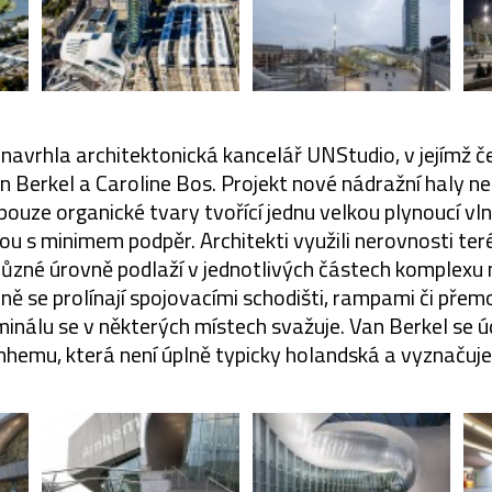
navrhla architektonická kancelář UNStudio, v jejímž če
an Berkel a Caroline Bos. Projekt nové nádražní haly 
e pouze organické tvary tvořící jednu velkou plynoucí v
u s minimem podpěr. Architekti využili nerovnosti te
Různé úrovně podlaží v jednotlivých částech komplexu 
ně se prolínají spojovacími schodišti, rampami či pře
minálu se v některých místech svažuje. Van Berkel se ú
nhemu, která není úplně typicky holandská a vyznačuje