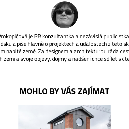
Prokopičová je PR konzultantka a nezávislá publicistka.
dsku a píše hlavně o projektech a událostech z této s
m nabité země. Za designem a architekturou ráda cest
ch zemí a svoje objevy, dojmy a nadšení chce sdílet s čte
MOHLO BY VÁS ZAJÍMAT