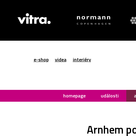
e-shop
videa
interiéry
homepage
události
Arnhem po