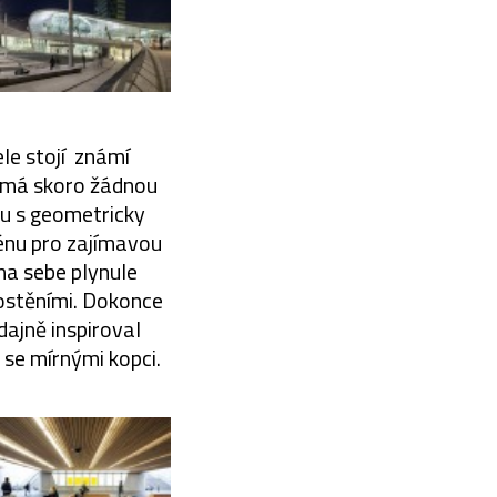
le stojí známí
nemá skoro žádnou
lnu s geometricky
rénu pro zajímavou
na sebe plynule
mostěními. Dokonce
dajně inspiroval
 se mírnými kopci.