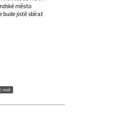
andské město
 bude jistě sbírat