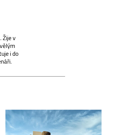
 Žije v
kvělým
uje i do
náři.