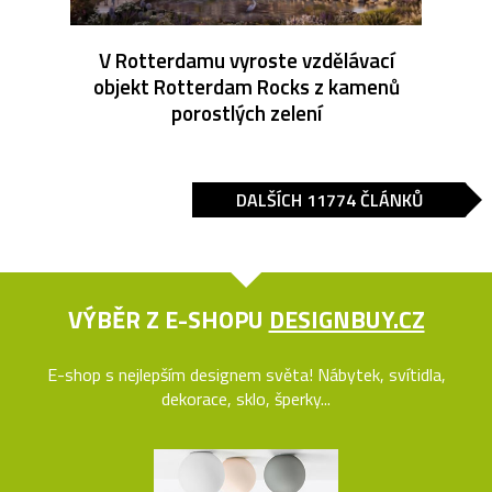
V Rotterdamu vyroste vzdělávací
objekt Rotterdam Rocks z kamenů
porostlých zelení
DALŠÍCH 11774 ČLÁNKŮ
VÝBĚR Z E-SHOPU
DESIGNBUY.CZ
E-shop s nejlepším designem světa! Nábytek, svítidla,
dekorace, sklo, šperky...