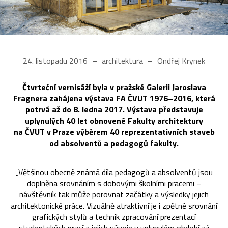
24. listopadu 2016
architektura
Ondřej Krynek
Čtvrteční vernisáží byla v pražské Galerii Jaroslava
Fragnera zahájena výstava FA ČVUT 1976–2016, která
potrvá až do 8. ledna 2017. Výstava představuje
uplynulých 40 let obnovené Fakulty architektury
na ČVUT v Praze výběrem 40 reprezentativních staveb
od absolventů a pedagogů fakulty.
„Většinou obecně známá díla pedagogů a absolventů jsou
doplněna srovnáním s dobovými školními pracemi –
návštěvník tak může porovnat začátky a výsledky jejich
architektonické práce. Vizuálně atraktivní je i zpětné srovnání
grafických stylů a technik zpracování prezentací