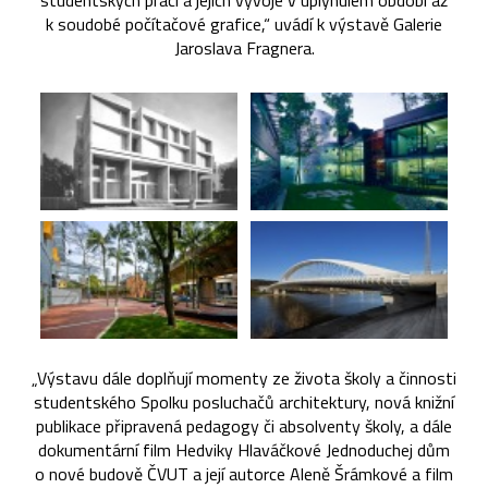
studentských prací a jejich vývoje v uplynulém období až
k soudobé počítačové grafice,“ uvádí k výstavě Galerie
Jaroslava Fragnera.
„Výstavu dále doplňují momenty ze života školy a činnosti
studentského Spolku posluchačů architektury, nová knižní
publikace připravená pedagogy či absolventy školy, a dále
dokumentární film Hedviky Hlaváčkové Jednoduchej dům
o nové budově ČVUT a její autorce Aleně Šrámkové a film