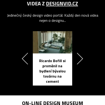
VIDEA Z
DESIGNVID.CZ
Jedinečný český design video portál. Každý den nová videa
nejen o designu...
Ricardo Bofill si
Přichází ten
proměnil na
propracovan
bydlení bývalou
elektronic
továrnu na
zápisník
cement
reMarkable
ON-LINE
DESIGN MUSEUM