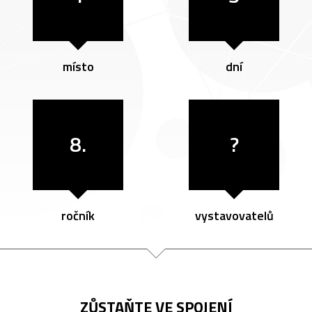
místo
dní
8.
?
ročník
vystavovatelů
ZŮSTAŇTE VE SPOJENÍ