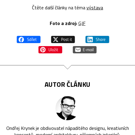
Čtěte další články na téma
výstava
Foto a zdroj:
GJF
AUTOR ČLÁNKU
Ondřej Krynek je obdivovatel nápaditého designu, kreativních
konceptů, moderní architektury, příjemných interiérů,