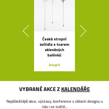
Česká stropní
Kolekce svít
svítidla s tvarem
Formakami
skleněných
dřeva a pap
balónků
koupit
koupit
VYBRANÉ AKCE Z
KALENDÁŘE
Nejdůležitější akce, výstavy, konference v oblasti designu u
nás i ve světě...