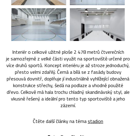
Interiér o celkové užitné ploše 2 478 metrů čtverečních
je samozřejmě z velké části využit na sportoviště určené pro
více druhů sportů. Koncept interiéru je až stroze jednoduchý,
přesto velmi zdařilý. Černá a bílá se z fasády budovy
přesouvá dovnitř, doplňuje jí industriálně vyhlížející obnažená
konstrukce střechy, šedá na podlaze a vhodně použité
dřevo. Celkově má hala trochu chladný skandinávský styl, ale
vkusně řešený a ideální pro tento typ sportoviště a jeho
zázemí.
Čtěte další články na téma
stadion