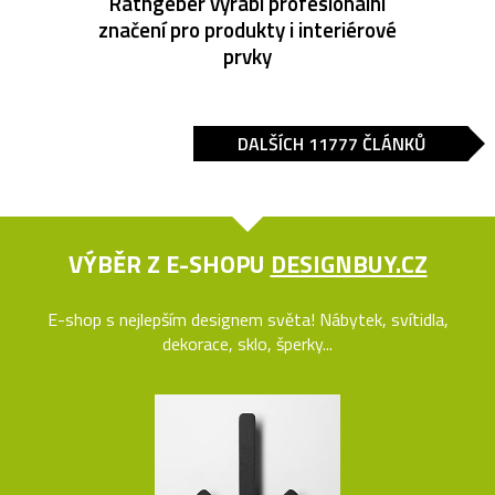
Rathgeber vyrábí profesionální
značení pro produkty i interiérové
prvky
DALŠÍCH 11777 ČLÁNKŮ
VÝBĚR Z E-SHOPU
DESIGNBUY.CZ
E-shop s nejlepším designem světa! Nábytek, svítidla,
dekorace, sklo, šperky...