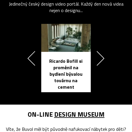
Jedinečný český design video portál. Každý den nová videa
nejen o designu...
Ricardo Bofill si
Přichází ten
proměnil na
propracovan
bydlení bývalou
elektronic
továrnu na
zápisník
cement
reMarkable
ON-LINE
DESIGN MUSEUM
Víte, že Buvol měl být původně nafukovací nábytek pro děti?