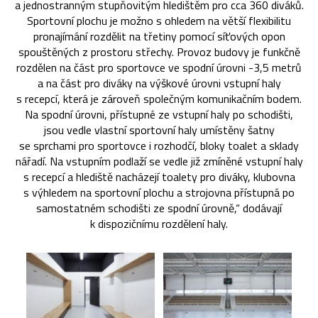
a jednostranným stupňovitým hledištěm pro cca 360 diváků.
Sportovní plochu je možno s ohledem na větší flexibilitu
pronajímání rozdělit na třetiny pomocí síťových opon
spouštěných z prostoru střechy. Provoz budovy je funkčně
rozdělen na část pro sportovce ve spodní úrovni -3,5 metrů
a na část pro diváky na výškové úrovni vstupní haly
s recepcí, která je zároveň společným komunikačním bodem.
Na spodní úrovni, přístupné ze vstupní haly po schodišti,
jsou vedle vlastní sportovní haly umístěny šatny
se sprchami pro sportovce i rozhodčí, bloky toalet a sklady
nářadí. Na vstupním podlaží se vedle již zmíněné vstupní haly
s recepcí a hlediště nacházejí toalety pro diváky, klubovna
s výhledem na sportovní plochu a strojovna přístupná po
samostatném schodišti ze spodní úrovně,“ dodávají
k dispozičnímu rozdělení haly.