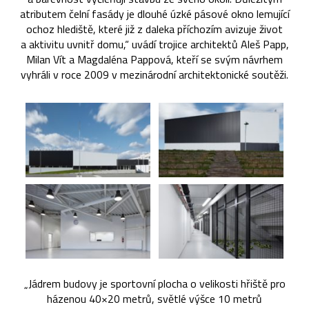
atributem čelní fasády je dlouhé úzké pásové okno lemující
ochoz hlediště, které již z daleka příchozím avizuje život
a aktivitu uvnitř domu,“ uvádí trojice architektů Aleš Papp,
Milan Vít a Magdaléna Pappová, kteří se svým návrhem
vyhráli v roce 2009 v mezinárodní architektonické soutěži.
„Jádrem budovy je sportovní plocha o velikosti hřiště pro
házenou 40×20 metrů, světlé výšce 10 metrů