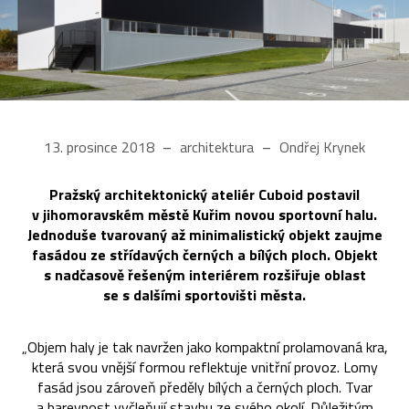
13. prosince 2018
architektura
Ondřej Krynek
Pražský architektonický ateliér Cuboid postavil
v jihomoravském městě Kuřim novou sportovní halu.
Jednoduše tvarovaný až minimalistický objekt zaujme
fasádou ze střídavých černých a bílých ploch. Objekt
s nadčasově řešeným interiérem rozšiřuje oblast
se s dalšími sportovišti města.
„Objem haly je tak navržen jako kompaktní prolamovaná kra,
která svou vnější formou reflektuje vnitřní provoz. Lomy
fasád jsou zároveň předěly bílých a černých ploch. Tvar
a barevnost vyčleňují stavbu ze svého okolí. Důležitým