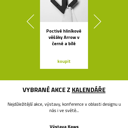
Poctivé hliníkové
České křišťá
věšáky Arrow v
sklenice 
černé a bílé
Ronyho Ple
koupit
koupit
VYBRANÉ AKCE Z
KALENDÁŘE
Nejdůležitější akce, výstavy, konference v oblasti designu u
nás i ve světě...
Výstava Kaws