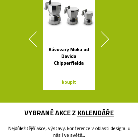
Kávovary Moka od
Elegantn
Davida
květináč
Chipperfielda
Botanique 
kovovém pod
koupit
koupit
VYBRANÉ AKCE Z
KALENDÁŘE
Nejdůležitější akce, výstavy, konference v oblasti designu u
nás i ve světě...