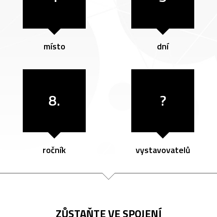
místo
dní
8.
?
ročník
vystavovatelů
ZŮSTAŇTE VE SPOJENÍ