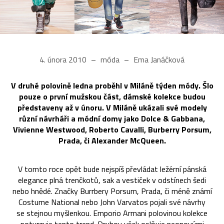
4. února 2010
móda
Ema Janáčková
V druhé polovině ledna proběhl v Miláně týden módy. Šlo
pouze o první mužskou část, dámské kolekce budou
představeny až v únoru. V Miláně ukázali své modely
různí návrháři a módní domy jako Dolce & Gabbana,
Vivienne Westwood, Roberto Cavalli, Burberry Porsum,
Prada, či Alexander McQueen.
V tomto roce opět bude nejspíš převládat ležérní pánská
elegance plná trenčkotů, sak a vestiček v odstínech šedi
nebo hnědé. Značky Burrbery Porsum, Prada, či méně známí
Costume National nebo John Varvatos pojali své návrhy
se stejnou myšlenkou. Emporio Armani polovinou kolekce