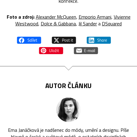
konfekce.
Foto a zdroj:
Alexander McQueen
,
Emporio Armani
,
Vivienne
Westwood
,
Dolce & Gabbana
,
Jil Sander
a
DSquared
AUTOR ČLÁNKU
Ema Janáčková je nadšenec do módy, umění a designu. Píše
hlavně o české a světové módě, o ostatních disciplínách