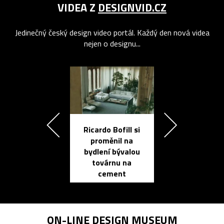
VIDEA Z
DESIGNVID.CZ
Jedinečný český design video portál. Každý den nová videa
nejen o designu...
Ricardo Bofill si
Přichází ten
proměnil na
propracovan
bydlení bývalou
elektronic
továrnu na
zápisník
cement
reMarkable
ON-LINE
DESIGN MUSEUM