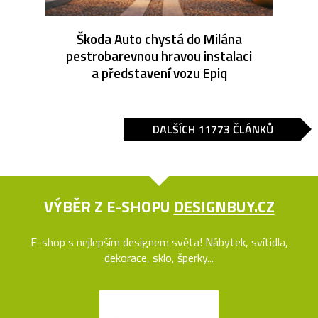
Škoda Auto chystá do Milána
pestrobarevnou hravou instalaci
a představení vozu Epiq
DALŠÍCH 11773 ČLÁNKŮ
VÝBĚR Z E-SHOPU
DESIGNBUY.CZ
E-shop s nejlepším designem světa! Nábytek, svítidla,
dekorace, sklo, šperky...