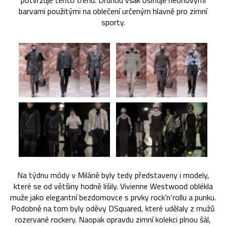
potvrzuje tento trend. Druhou však oslňuje neonovými
barvami použitými na oblečení určeným hlavně pro zimní
sporty.
Na týdnu módy v Miláně byly tedy představeny i modely,
které se od většiny hodně lišily. Vivienne Westwood oblékla
muže jako elegantní bezdomovce s prvky rock’n‘rollu a punku.
Podobně na tom byly oděvy DSquared, které udělaly z mužů
rozervané rockery. Naopak opravdu zimní kolekci plnou šál,