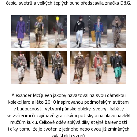
čepic, svetrů a velkých teplých bund představila značka D&G.
Alexander McQueen jakoby navazoval na svou dámskou
kolekci jaro a léto 2010 inspirovanou podmořským světem
v budoucnosti, vytvořil pánské obleky, svetry i kabáty
se zvířecími či zajímavě grafickými potisky a na hlavu navlékl
mužům kuklu. Celkově oděv splývá díky stejné barevnosti
i díky tomu, že je tvořen z jednoho nebo dvou již zmíněných
zvláštních vzorů.