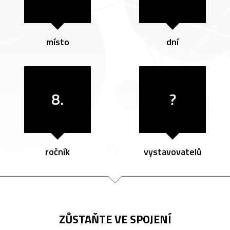
místo
dní
8.
?
ročník
vystavovatelů
ZŮSTAŇTE VE SPOJENÍ