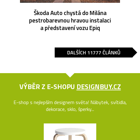
Škoda Auto chystá do Milána
pestrobarevnou hravou instalaci
a představení vozu Epiq
DALŠÍCH 11777 ČLÁNKŮ
VÝBĚR Z E-SHOPU
DESIGNBUY.CZ
E-shop s nejlepším designem světa! Nábytek, svítidla,
dekorace, sklo, šperky...