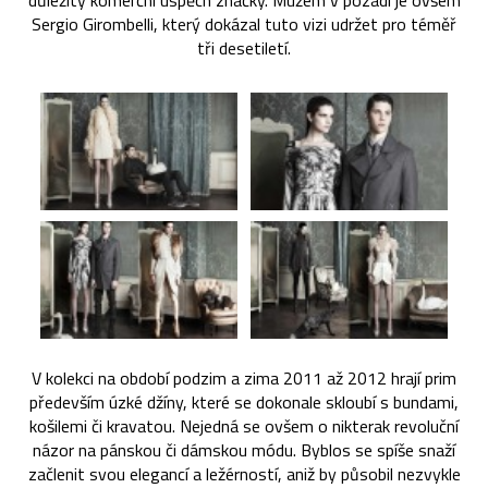
důležitý komerční úspěch značky. Mužem v pozadí je ovšem
Sergio Girombelli, který dokázal tuto vizi udržet pro téměř
tři desetiletí.
V kolekci na období podzim a zima 2011 až 2012 hrají prim
především úzké džíny, které se dokonale skloubí s bundami,
košilemi či kravatou. Nejedná se ovšem o nikterak revoluční
názor na pánskou či dámskou módu. Byblos se spíše snaží
začlenit svou elegancí a ležérností, aniž by působil nezvykle