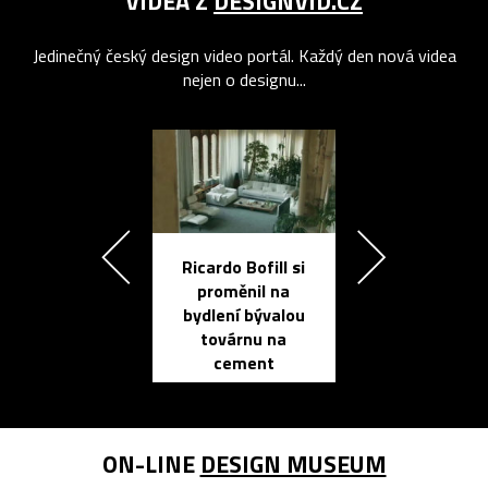
VIDEA Z
DESIGNVID.CZ
Jedinečný český design video portál. Každý den nová videa
nejen o designu...
Ricardo Bofill si
Přichází ten
proměnil na
propracovan
bydlení bývalou
elektronic
továrnu na
zápisník
cement
reMarkable
ON-LINE
DESIGN MUSEUM