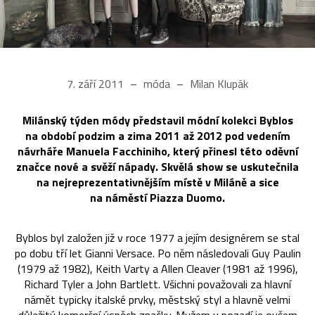
7. září 2011
móda
Milan Klupák
Milánský týden módy představil módní kolekci Byblos
na období podzim a zima 2011 až 2012 pod vedením
návrháře Manuela Facchiniho, který přinesl této oděvní
značce nové a svěží nápady. Skvělá show se uskutečnila
na nejreprezentativnějším místě v Miláně a sice
na náměstí Piazza Duomo.
Byblos byl založen již v roce 1977 a jejím designérem se stal
po dobu tří let Gianni Versace. Po něm následovali Guy Paulin
(1979 až 1982), Keith Varty a Allen Cleaver (1981 až 1996),
Richard Tyler a John Bartlett. Všichni považovali za hlavní
námět typicky italské prvky, městský styl a hlavně velmi