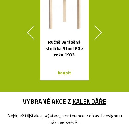
Ručně vyráběná
Svítidla od A
stolička Stool 60 z
se španěls
roku 1933
vášní
koupit
koupit
VYBRANÉ AKCE Z
KALENDÁŘE
Nejdůležitější akce, výstavy, konference v oblasti designu u
nás i ve světě...