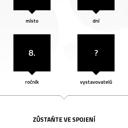
místo
dní
8.
?
ročník
vystavovatelů
ZŮSTAŇTE VE SPOJENÍ