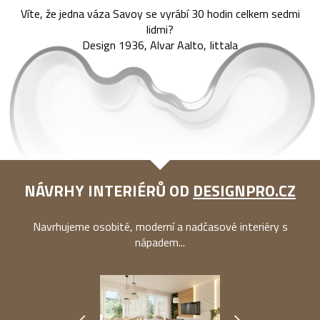
Víte, že jedna váza Savoy se vyrábí 30 hodin celkem sedmi
lidmi?
Design 1936, Alvar Aalto, Iittala
NÁVRHY INTERIÉRŮ OD
DESIGNPRO.CZ
Navrhujeme osobité, moderní a nadčasové interiéry s
nápadem...