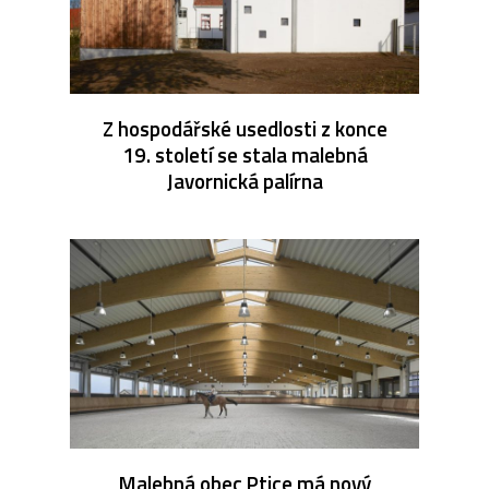
Z hospodářské usedlosti z konce
19. století se stala malebná
Javornická palírna
Malebná obec Ptice má nový