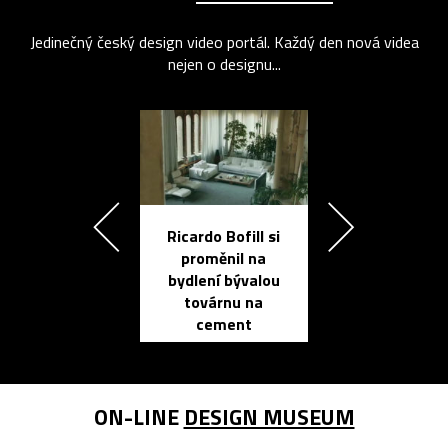
Jedinečný český design video portál. Každý den nová videa
nejen o designu...
Ricardo Bofill si
Přichází ten
proměnil na
propracovan
bydlení bývalou
elektronic
továrnu na
zápisník
cement
reMarkable
ON-LINE
DESIGN MUSEUM