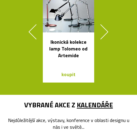
Ikonická kolekce
Poctivé hlin
lamp Tolomeo od
věšáky Arro
Artemide
černé a bí
koupit
koupit
VYBRANÉ AKCE Z
KALENDÁŘE
Nejdůležitější akce, výstavy, konference v oblasti designu u
nás i ve světě...