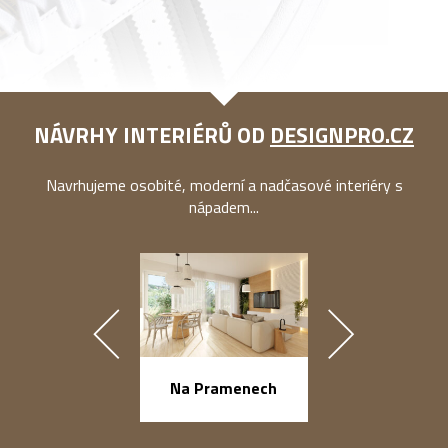
NÁVRHY INTERIÉRŮ OD
DESIGNPRO.CZ
Navrhujeme osobité, moderní a nadčasové interiéry s
nápadem...
náměstí Na Ba
Na Pramenech