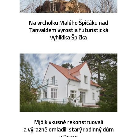
Na vrcholku Malého Špičáku nad
Tanvaldem vyrostla futuristická
vyhlídka Špička
Mjölk vkusně rekonstruovali
a výrazně omladili starý rodinný dům
v Praze