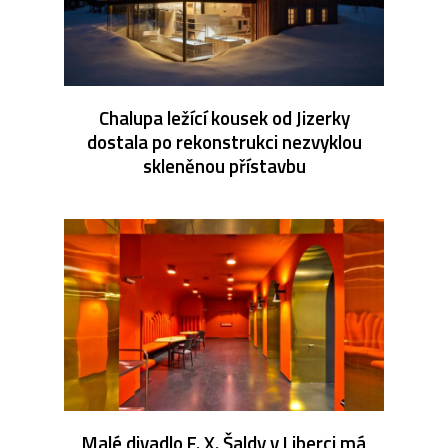
Chalupa ležící kousek od Jizerky
dostala po rekonstrukci nezvyklou
skleněnou přístavbu
Malé divadlo F. X. Šaldy v Liberci má