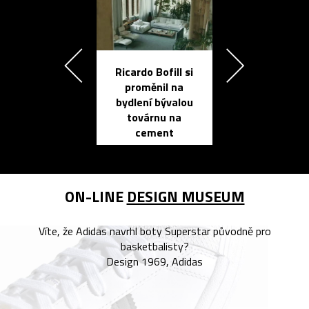
Ricardo Bofill si
Přichází ten
proměnil na
propracovan
bydlení bývalou
elektronic
továrnu na
zápisník
cement
reMarkable
ON-LINE
DESIGN MUSEUM
Víte, že Adidas navrhl boty Superstar původně pro
basketbalisty?
Design 1969, Adidas