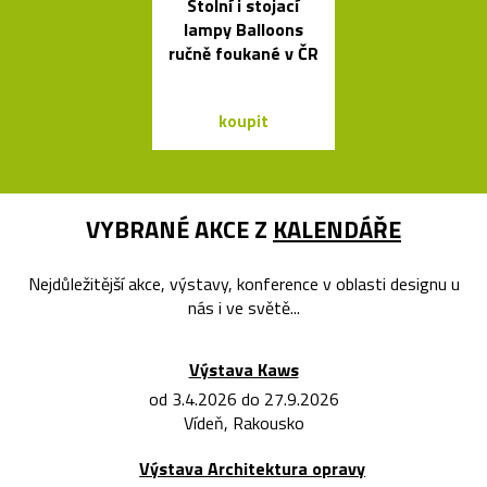
Stolní i stojací
Čeští sklen
lampy Balloons
ptáci jako sví
ručně foukané v ČR
Night Bir
koupit
koupit
VYBRANÉ AKCE Z
KALENDÁŘE
Nejdůležitější akce, výstavy, konference v oblasti designu u
nás i ve světě...
Výstava Kaws
od 3.4.2026 do 27.9.2026
Vídeň, Rakousko
Výstava Architektura opravy