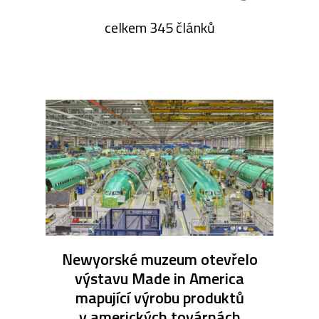
celkem 345 článků
Newyorské muzeum otevřelo
výstavu Made in America
mapující výrobu produktů
v amerických továrnách