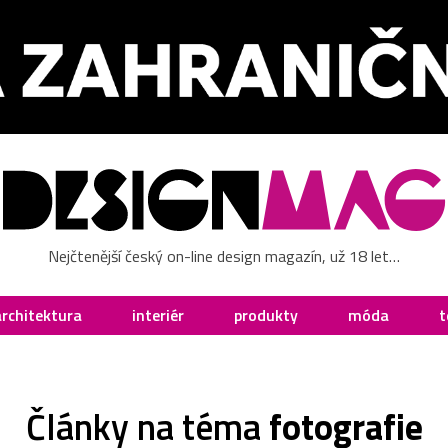
Nejčtenější český on-line design magazín, už 18 let…
architektura
interiér
produkty
móda
t
Články na téma
fotografie