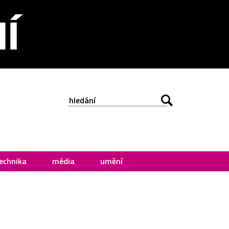
echnika
média
umění