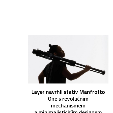
Layer navrhli stativ Manfrotto
One s revolučním
mechanismem
a minimalistickým designem