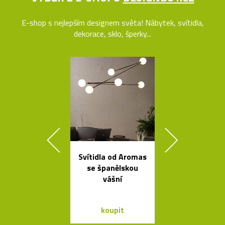
E-shop s nejlepším designem světa! Nábytek, svítidla,
dekorace, sklo, šperky...
Svítidla od Aromas
Kolekce svít
se španělskou
Flowerpot 
vášní
Vernera Pan
koupit
koupit