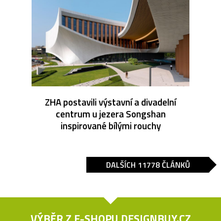
ZHA postavili výstavní a divadelní
centrum u jezera Songshan
inspirované bílými rouchy
DALŠÍCH 11778 ČLÁNKŮ
VÝBĚR Z E-SHOPU
DESIGNBUY.CZ