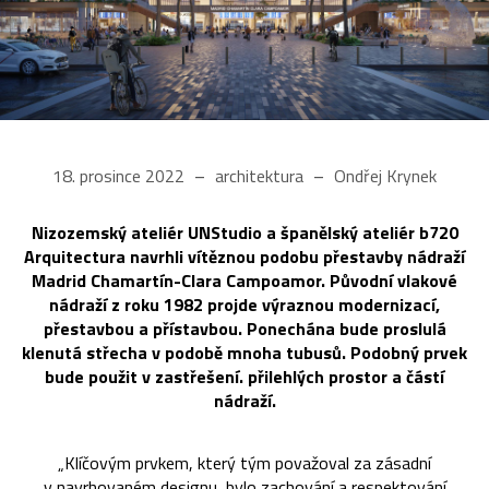
18. prosince 2022
architektura
Ondřej Krynek
Nizozemský ateliér UNStudio a španělský ateliér b720
Arquitectura navrhli vítěznou podobu přestavby nádraží
Madrid Chamartín-Clara Campoamor. Původní vlakové
nádraží z roku 1982 projde výraznou modernizací,
přestavbou a přístavbou. Ponechána bude proslulá
klenutá střecha v podobě mnoha tubusů. Podobný prvek
bude použit v zastřešení. přilehlých prostor a částí
nádraží.
„Klíčovým prvkem, který tým považoval za zásadní
v navrhovaném designu, bylo zachování a respektování