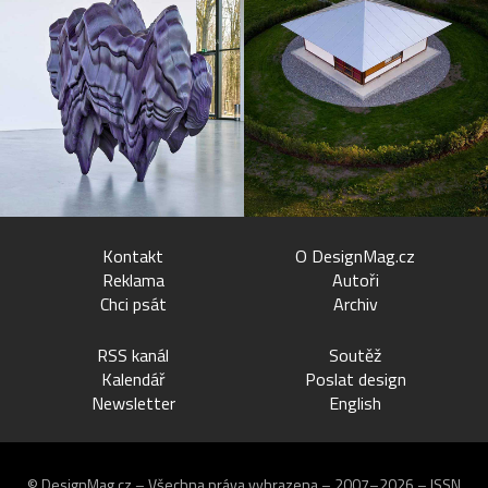
Kontakt
O DesignMag.cz
Reklama
Autoři
Chci psát
Archiv
RSS kanál
Soutěž
Kalendář
Poslat design
Newsletter
English
© DesignMag.cz – Všechna práva vyhrazena – 2007–2026 – ISSN