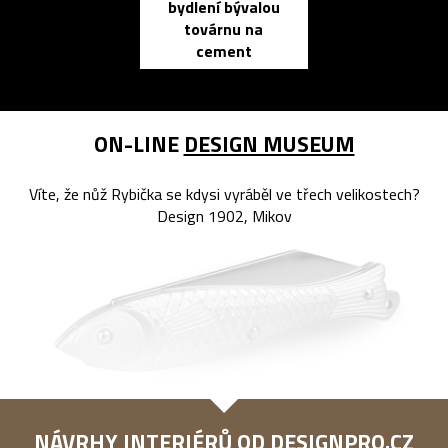
bydlení bývalou
elektronic
továrnu na
zápisník
cement
reMarkable
ON-LINE
DESIGN MUSEUM
Víte, že nůž Rybička se kdysi vyráběl ve třech velikostech?
Design 1902, Mikov
NÁVRHY INTERIÉRŮ OD
DESIGNPRO.CZ