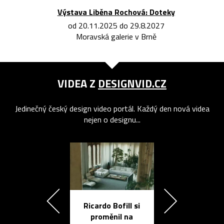
Výstava Liběna Rochová: Doteky
od 20.11.2025 do 29.8.2027
Moravská galerie v Brně
VIDEA Z
DESIGNVID.CZ
Jedinečný český design video portál. Každý den nová videa
nejen o designu...
Ricardo Bofill si
Přichází ten
proměnil na
propracovan