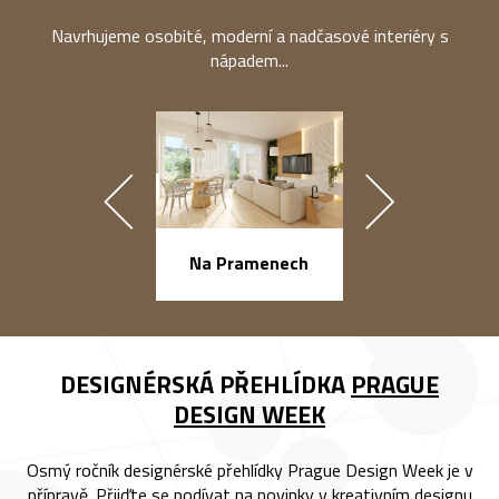
Navrhujeme osobité, moderní a nadčasové interiéry s
nápadem...
náměstí Na Ba
Na Pramenech
DESIGNÉRSKÁ PŘEHLÍDKA
PRAGUE
DESIGN WEEK
Osmý ročník designérské přehlídky Prague Design Week je v
přípravě. Přijďte se podívat na novinky v kreativním designu