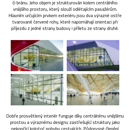
či bránu. Jeho objem je strukturován kolem centrálního
vnějšího prostoru, který slouží odlétajícím pasažérům.
Hlavním určujícím prvkem exteriéru jsou dva výrazné ostře
tvarované červené rohy, které napomáhají orientaci při
příjezdu z jedné strany budovy i příletu ze strany druhé.
Dobře prosvětlený interiér funguje díky centrálnímu vnějšímu
prostou a výraznému designu zastřešující struktury jako
nekončící kolotoč pohybu cestujících. Půdorysné členění