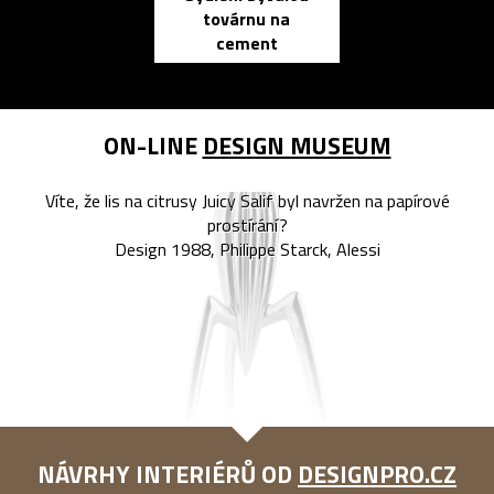
továrnu na
zápisník
cement
reMarkable
ON-LINE
DESIGN MUSEUM
Víte, že lis na citrusy Juicy Salif byl navržen na papírové
prostírání?
Design 1988, Philippe Starck, Alessi
NÁVRHY INTERIÉRŮ OD
DESIGNPRO.CZ