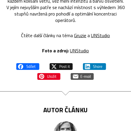
každém kolísání větru, věž mění intenzitu a barvu osvětlení.
V jejím nejvyšším patře se nachází místnost s výhledem 360
stupňů navržená pro pohodlí a optimální koncentraci
operátorů.
Čtěte další články na téma
Gruzie
a
UNStudio
Foto a zdroj:
UNStudio
AUTOR ČLÁNKU