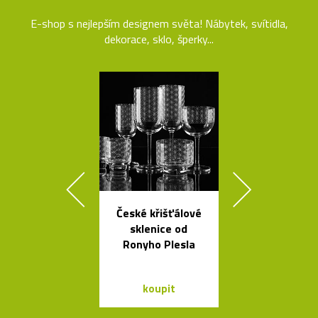
E-shop s nejlepším designem světa! Nábytek, svítidla,
dekorace, sklo, šperky...
České křišťálové
Jedinečný jíd
sklenice od
stůl Podium
Ronyho Plesla
Bontempi C
koupit
koupit