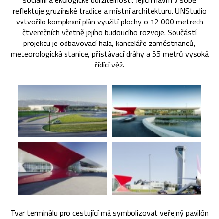
sociální a ekologické udržitelnosti. Jejich návrh v sobě
reflektuje gruzínské tradice a místní architekturu. UNStudio
vytvořilo komplexní plán využití plochy o 12 000 metrech
čtverečních včetně jejího budoucího rozvoje. Součástí
projektu je odbavovací hala, kanceláře zaměstnanců,
meteorologická stanice, přistávací dráhy a 55 metrů vysoká
řídící věž.
Tvar terminálu pro cestující má symbolizovat veřejný pavilón