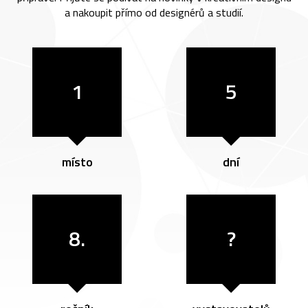
a nakoupit přímo od designérů a studií.
1
5
místo
dní
8.
?