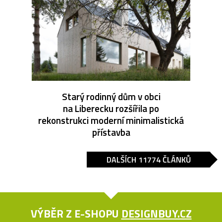
Starý rodinný dům v obci
na Liberecku rozšířila po
rekonstrukci moderní minimalistická
přístavba
DALŠÍCH 11774 ČLÁNKŮ
VÝBĚR Z E-SHOPU
DESIGNBUY.CZ