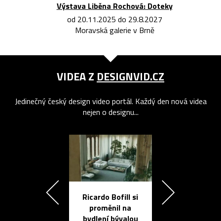
Výstava Liběna Rochová: Doteky
od 20.11.2025 do 29.8.2027
Moravská galerie v Brně
VIDEA Z
DESIGNVID.CZ
Jedinečný český design video portál. Každý den nová videa
nejen o designu...
Ricardo Bofill si
Přichází ten
proměnil na
propracovan
bydlení bývalou
elektronic