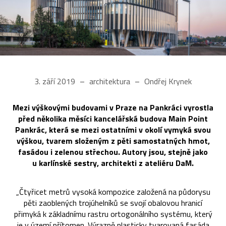
3. září 2019
architektura
Ondřej Krynek
Mezi výškovými budovami v Praze na Pankráci vyrostla
před několika měsíci kancelářská budova Main Point
Pankrác, která se mezi ostatními v okolí vymyká svou
výškou, tvarem složeným z pěti samostatných hmot,
fasádou i zelenou střechou. Autory jsou, stejně jako
u karlínské sestry, architekti z ateliéru DaM.
„Čtyřicet metrů vysoká kompozice založená na půdorysu
pěti zaoblených trojúhelníků se svojí obalovou hranicí
přimyká k základnímu rastru ortogonálního systému, který
je v území přítomen. Výrazně plasticky tvarovaná fasáda