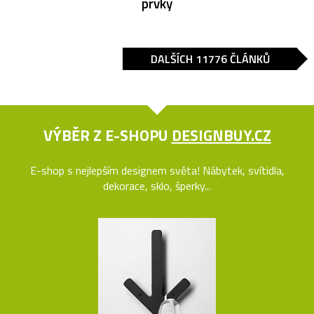
prvky
DALŠÍCH 11776 ČLÁNKŮ
VÝBĚR Z E-SHOPU
DESIGNBUY.CZ
E-shop s nejlepším designem světa! Nábytek, svítidla,
dekorace, sklo, šperky...