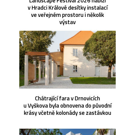
Landscape Festival 2026 nabízí
v Hradci Králové desítky instalací
ve veřejném prostoru i několik
výstav
Chátrající fara v Drnovicích
u Vyškova byla obnovena do původní
krásy včetně kolonády se zastávkou