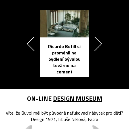
Ricardo Bofill si
Přichází ten
proměnil na
propracovan
bydlení bývalou
elektronic
továrnu na
zápisník
cement
reMarkable
ON-LINE
DESIGN MUSEUM
Víte, že Buvol měl být původně nafukovací nábytek pro děti?
Design 1971, Libuše Niklová, Fatra