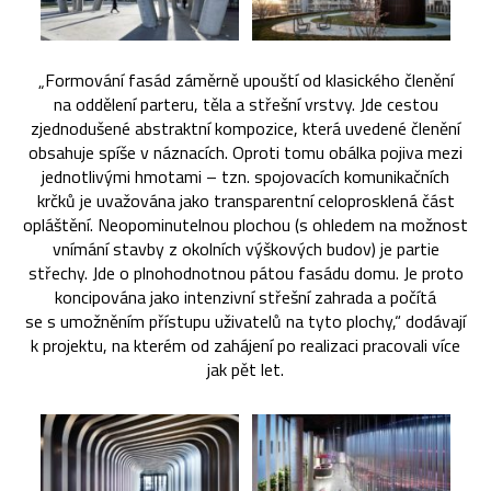
„Formování fasád záměrně upouští od klasického členění
na oddělení parteru, těla a střešní vrstvy. Jde cestou
zjednodušené abstraktní kompozice, která uvedené členění
obsahuje spíše v náznacích. Oproti tomu obálka pojiva mezi
jednotlivými hmotami – tzn. spojovacích komunikačních
krčků je uvažována jako transparentní celoprosklená část
opláštění. Neopominutelnou plochou (s ohledem na možnost
vnímání stavby z okolních výškových budov) je partie
střechy. Jde o plnohodnotnou pátou fasádu domu. Je proto
koncipována jako intenzivní střešní zahrada a počítá
se s umožněním přístupu uživatelů na tyto plochy,“ dodávají
k projektu, na kterém od zahájení po realizaci pracovali více
jak pět let.