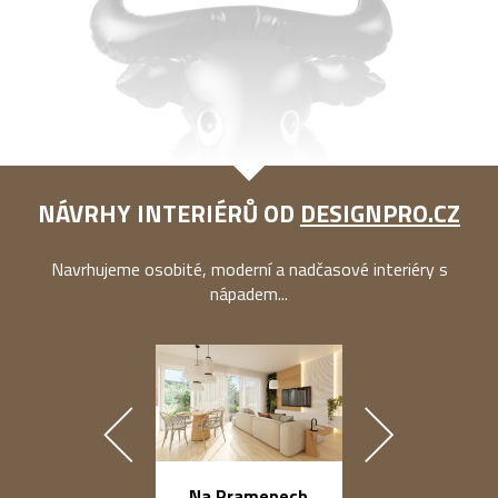
NÁVRHY INTERIÉRŮ OD
DESIGNPRO.CZ
Navrhujeme osobité, moderní a nadčasové interiéry s
nápadem...
náměstí Na Ba
Na Pramenech