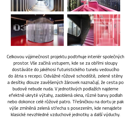
Celkovou výjimečnost projektu podtrhuje interiér společných
prostor. Vše začíná vstupem, kde se za obřími sloupy
dostáváte do jakéhosi futuristického tunelu vedoucího
do átria s recepci. Odvážné růžové schodiště, zelené stěny
a desítky dlouze zavěšených žárovek naznačují, že cesta po
budově nebude nuda. V jednotlivých podlažích najdeme
efektně ukryté výtahy, zaoblená okna, různé barvy podlah
nebo dokonce celé růžové patro. Třešničkou na dortu je pak
výše zmíněná zelená střecha s posezením, kde nenajdete
klasické nevzhledné vzduchové jednotky a další výduchy.