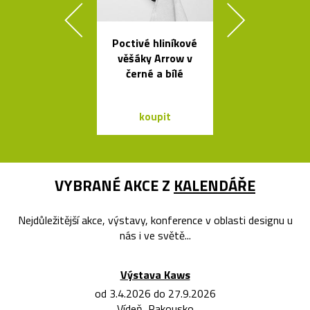
Poctivé hliníkové
Česká porcel
věšáky Arrow v
miska ve tv
černé a bílé
loďky
koupit
koupit
VYBRANÉ AKCE Z
KALENDÁŘE
Nejdůležitější akce, výstavy, konference v oblasti designu u
nás i ve světě...
Výstava Kaws
od 3.4.2026 do 27.9.2026
Vídeň, Rakousko