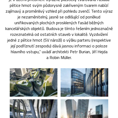
pětice hmot svým půdorysně zakřiveným tvarem nabízí
zajímavý a proměnlivý vzhled při pohledu zvenčí. Tento výraz
je nezaměnitelný, jasně se odlišující od poněkud
unifikovaných plochých prosklených fasád běžných
kancelářských objektů. Budova je tímto řešením jednoznačně
rozeznatelná od ostatních staveb v lokalitě. Vyzdvižení
jedné z pětice hmot (SV nároží) o výšku parteru (respektive
její podříznutí zespodu) dává jasnou informaci o poloze
hlavního vstupu,“ uvádí architekti Petr Burian, Jiří Hejda
a Robin Müller.