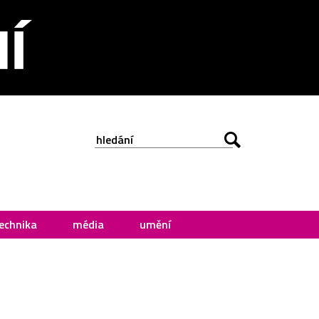
echnika
média
umění