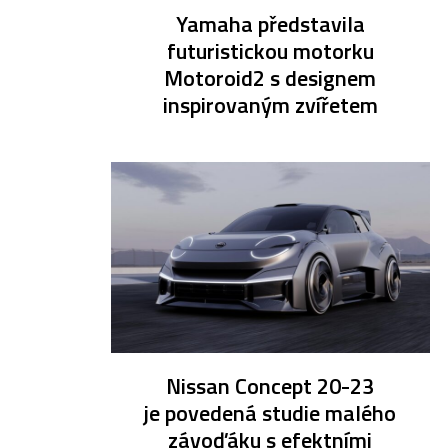
Yamaha představila
futuristickou motorku
Motoroid2 s designem
inspirovaným zvířetem
Nissan Concept 20-23
je povedená studie malého
závoďáku s efektními