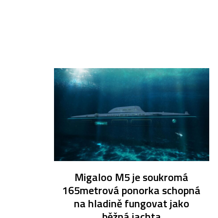
Migaloo M5 je soukromá
165metrová ponorka schopná
na hladině fungovat jako
běžná jachta