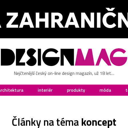
Nejčtenější český on-line design magazín, už 18 let…
architektura
interiér
produkty
móda
t
Články na téma
koncept