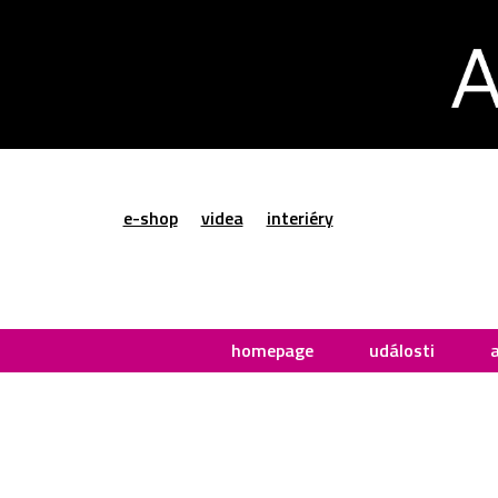
e-shop
videa
interiéry
homepage
události