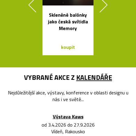
Skleněné balónky
Svítidla od A
jako česká svítidla
se španěls
Memory
vášní
koupit
koupit
VYBRANÉ AKCE Z
KALENDÁŘE
Nejdůležitější akce, výstavy, konference v oblasti designu u
nás i ve světě...
Výstava Kaws
od 3.4.2026 do 27.9.2026
Vídeň, Rakousko