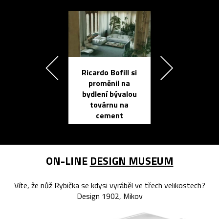
Ricardo Bofill si
Přichází ten
proměnil na
propracovan
bydlení bývalou
elektronic
továrnu na
zápisník
cement
reMarkable
ON-LINE
DESIGN MUSEUM
Víte, že nůž Rybička se kdysi vyráběl ve třech velikostech?
Design 1902, Mikov