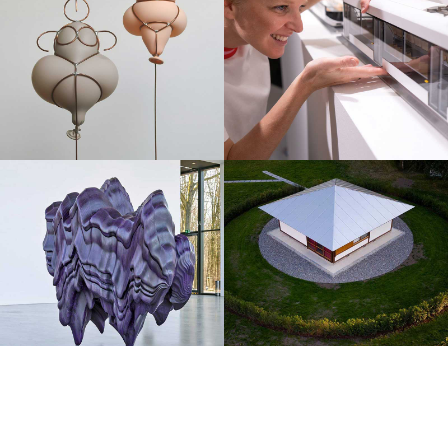
Kontakt
O DesignMag.cz
Reklama
Autoři