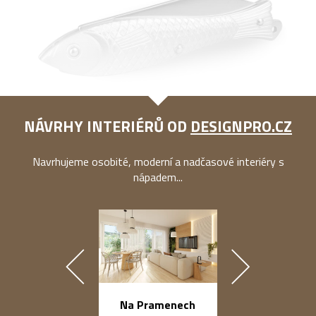
NÁVRHY INTERIÉRŮ OD
DESIGNPRO.CZ
Navrhujeme osobité, moderní a nadčasové interiéry s
nápadem...
náměstí Na Ba
Na Pramenech