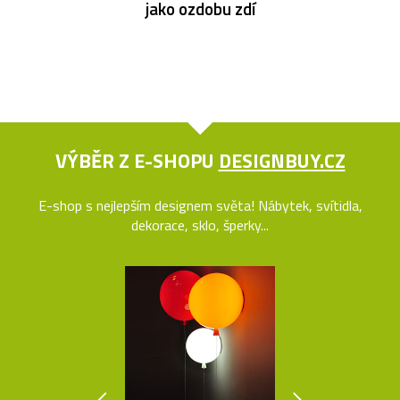
jako ozdobu zdí
VÝBĚR Z E-SHOPU
DESIGNBUY.CZ
E-shop s nejlepším designem světa! Nábytek, svítidla,
dekorace, sklo, šperky...