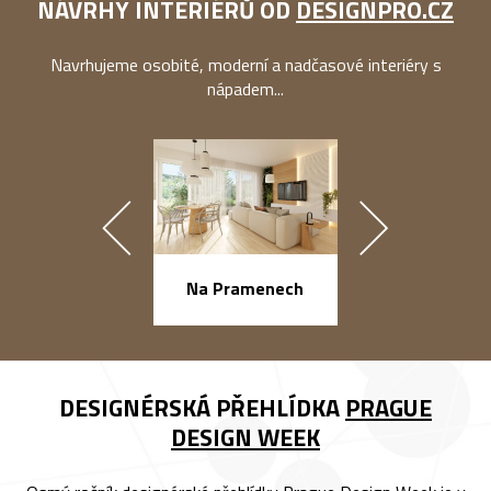
NÁVRHY INTERIÉRŮ OD
DESIGNPRO.CZ
Navrhujeme osobité, moderní a nadčasové interiéry s
nápadem...
náměstí Na Ba
Na Pramenech
DESIGNÉRSKÁ PŘEHLÍDKA
PRAGUE
DESIGN WEEK