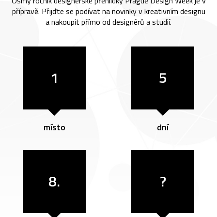
Osmý ročník designérské přehlídky Prague Design Week je v
přípravě. Přijďte se podívat na novinky v kreativním designu
a nakoupit přímo od designérů a studií.
1
5
místo
dní
8.
?