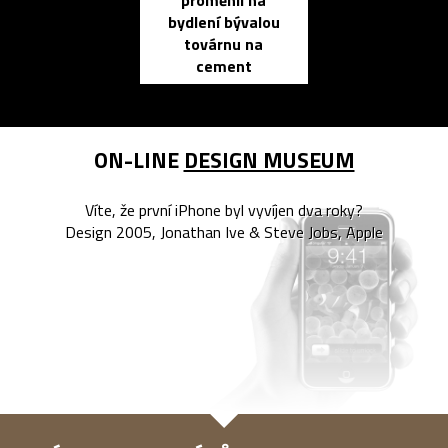
proměnil na
propracovan
bydlení bývalou
elektronic
továrnu na
zápisník
cement
reMarkable
ON-LINE
DESIGN MUSEUM
Víte, že první iPhone byl vyvíjen dva roky?
Design 2005, Jonathan Ive & Steve Jobs, Apple