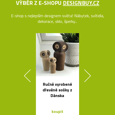
VÝBĚR Z E-SHOPU
DESIGNBUY.CZ
E-shop s nejlepším designem světa! Nábytek, svítidla,
dekorace, sklo, šperky...
Ručně vyrobené
Ručně vyro
dřevěné sošky z
dřevěné soš
Dánska
Dánska
koupit
koupit