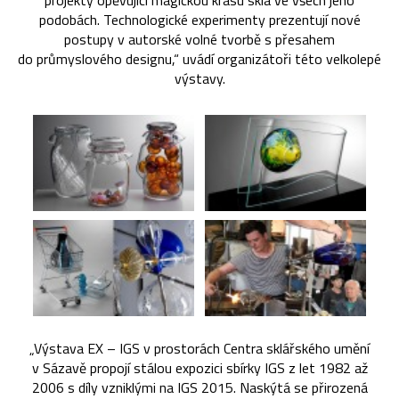
projekty opěvující magickou krásu skla ve všech jeho
podobách. Technologické experimenty prezentují nové
postupy v autorské volné tvorbě s přesahem
do průmyslového designu,“ uvádí organizátoři této velkolepé
výstavy.
„Výstava EX – IGS v prostorách Centra sklářského umění
v Sázavě propojí stálou expozici sbírky IGS z let 1982 až
2006 s díly vzniklými na IGS 2015. Naskýtá se přirozená