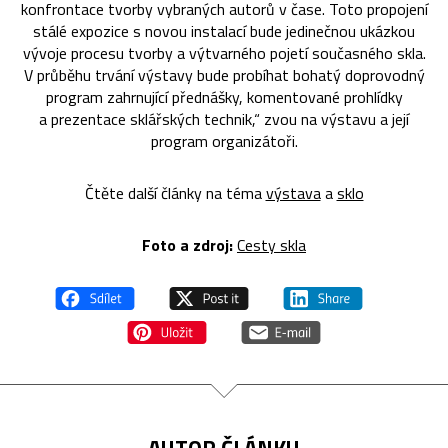
konfrontace tvorby vybraných autorů v čase. Toto propojení
stálé expozice s novou instalací bude jedinečnou ukázkou
vývoje procesu tvorby a výtvarného pojetí současného skla.
V průběhu trvání výstavy bude probíhat bohatý doprovodný
program zahrnující přednášky, komentované prohlídky
a prezentace sklářských technik,“ zvou na výstavu a její
program organizátoři.
Čtěte další články na téma
výstava
a
sklo
Foto a zdroj:
Cesty skla
AUTOR ČLÁNKU