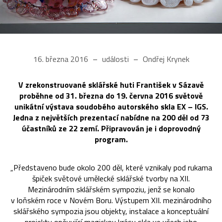
16. března 2016
události
Ondřej Krynek
V zrekonstruované sklářské huti František v Sázavě
proběhne od 31. března do 19. června 2016 světově
unikátní výstava soudobého autorského skla EX – IGS.
Jedna z největších prezentací nabídne na 200 děl od 73
účastníků ze 22 zemí. Připravován je i doprovodný
program.
„Představeno bude okolo 200 děl, které vznikaly pod rukama
špiček světové umělecké sklářské tvorby na XII.
Mezinárodním sklářském sympoziu, jenž se konalo
v loňském roce v Novém Boru. Výstupem XII. mezinárodního
sklářského sympozia jsou objekty, instalace a konceptuální