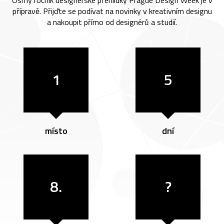
Osmý ročník designérské přehlídky Prague Design Week je v
přípravě. Přijďte se podívat na novinky v kreativním designu
a nakoupit přímo od designérů a studií.
1
5
místo
dní
8.
?