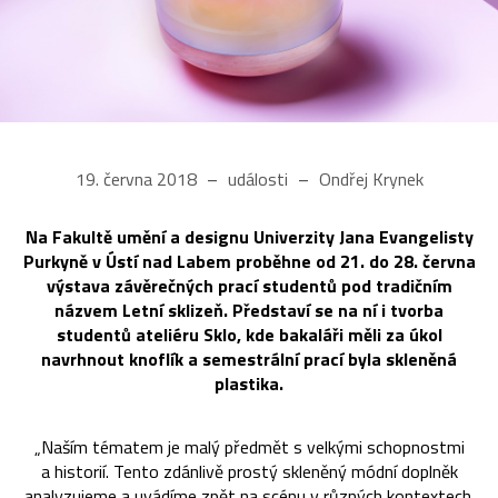
19. června 2018
události
Ondřej Krynek
Na Fakultě umění a designu Univerzity Jana Evangelisty
Purkyně v Ústí nad Labem proběhne od 21. do 28. června
výstava závěrečných prací studentů pod tradičním
názvem Letní sklizeň. Představí se na ní i tvorba
studentů ateliéru Sklo, kde bakaláři měli za úkol
navrhnout knoflík a semestrální prací byla skleněná
plastika.
„Naším tématem je malý předmět s velkými schopnostmi
a historií. Tento zdánlivě prostý skleněný módní doplněk
analyzujeme a uvádíme zpět na scénu v různých kontextech.