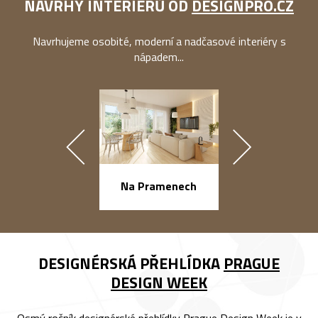
NÁVRHY INTERIÉRŮ OD
DESIGNPRO.CZ
Navrhujeme osobité, moderní a nadčasové interiéry s
nápadem...
náměstí Na Ba
Na Pramenech
DESIGNÉRSKÁ PŘEHLÍDKA
PRAGUE
DESIGN WEEK