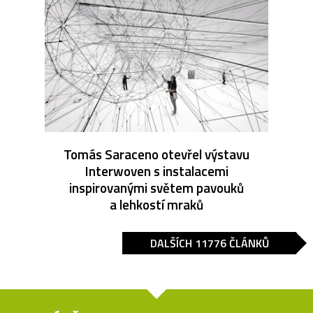
Tomás Saraceno otevřel výstavu
Interwoven s instalacemi
inspirovanými světem pavouků
a lehkostí mraků
DALŠÍCH 11776 ČLÁNKŮ