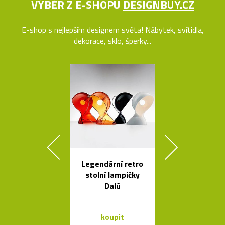
VÝBĚR Z E-SHOPU
DESIGNBUY.CZ
E-shop s nejlepším designem světa! Nábytek, svítidla,
dekorace, sklo, šperky...
Legendární retro
Rychlovar
stolní lampičky
konvice Plis
Dalú
čtyřech bar
koupit
koupit