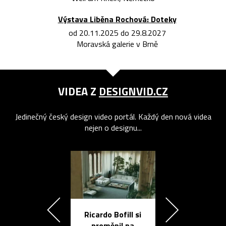
Výstava Liběna Rochová: Doteky
od 20.11.2025 do 29.8.2027
Moravská galerie v Brně
VIDEA Z
DESIGNVID.CZ
Jedinečný český design video portál. Každý den nová videa
nejen o designu...
Ricardo Bofill si
Přichází ten
proměnil na